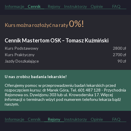
Informacje
Cennik
Rejony
Instruktorzy
Opinie
FAQ
0%!
Kurs można rozłożyć na raty
Radość z jazdy
Jeśli chcesz zasmakować pełnej radości z jazdy samochodem,
Cennik Mastertom OSK – Tomasz Kuźmiński
zwłaszcza, jeśli mało wiesz o tym środku lokomocji lub zwyczajnie
boisz się wsiąść za kółko,
Kurs Podstawowy
2800 zł
bądź dawno już za nim nie siedziałeś (jazdy przypominające), pozwól
Kurs Praktyczny
2700 zł
się poprowadzić!
Jazdy Doszkalające
90 zł
ZOBACZ PEŁNY OPIS SZKOŁY
U nas zrobisz badania lekarskie!
Oferujemy pomoc w przeprowadzeniu badań lekarskich przed
rozpoczęciem kursu: dr Marek Góra, Tel. 601 487 128 - Przychodnia
Rejonowa os. Dywizjonu 303 lub ul. Krowoderska 17. Więcej
informacji o terminach wizyt pod numerem telefonu lekarza bądź
naszym.
Informacje
Cennik
Rejony
Instruktorzy
Opinie
FAQ