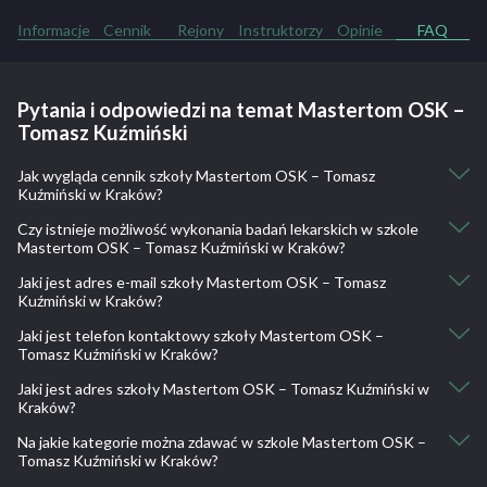
Informacje
Cennik
Rejony
Instruktorzy
Opinie
FAQ
Pytania i odpowiedzi na temat Mastertom OSK –
Tomasz Kuźmiński
Jak wygląda cennik szkoły Mastertom OSK – Tomasz
Kuźmiński w Kraków?
Czy istnieje możliwość wykonania badań lekarskich w szkole
Kurs Podstawowy: 2800
Mastertom OSK – Tomasz Kuźmiński w Kraków?
Kurs Praktyczny: 2700
Jazdy Doszkalające: 90
Jaki jest adres e-mail szkoły Mastertom OSK – Tomasz
Tak, istnieje taka możliwość.
Kuźmiński w Kraków?
Oferujemy pomoc w przeprowadzeniu badań lekarskich przed
rozpoczęciem kursu: dr Marek Góra, Tel. 601 487 128 - Przychodnia
Jaki jest telefon kontaktowy szkoły Mastertom OSK –
mastertom@mastertom.pl
Rejonowa os. Dywizjonu 303 lub ul. Krowoderska 17. Więcej
Tomasz Kuźmiński w Kraków?
informacji o terminach wizyt pod numerem telefonu lekarza bądź
Jaki jest adres szkoły Mastertom OSK – Tomasz Kuźmiński w
501 691 248, 12 659 02 11
naszym.
Kraków?
Na jakie kategorie można zdawać w szkole Mastertom OSK –
Ks. Prałata Łaczka 49, Kraków
Tomasz Kuźmiński w Kraków?