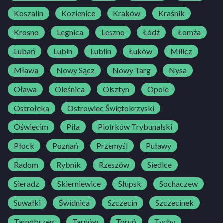
Koszalin
Kozienice
Kraków
Kraśnik
Krosno
Legnica
Leszno
Łódź
Łomża
Lubań
Lubin
Lublin
Łuków
Milicz
Mława
Nowy Sącz
Nowy Targ
Nysa
Oława
Oleśnica
Olsztyn
Opole
Ostrołęka
Ostrowiec Świętokrzyski
Oświęcim
Piła
Piotrków Trybunalski
Płock
Poznań
Przemyśl
Puławy
Radom
Rybnik
Rzeszów
Siedlce
Sieradz
Skierniewice
Słupsk
Sochaczew
Suwałki
Świdnica
Szczecin
Szczecinek
Tarnobrzeg
Tarnów
Toruń
Tychy