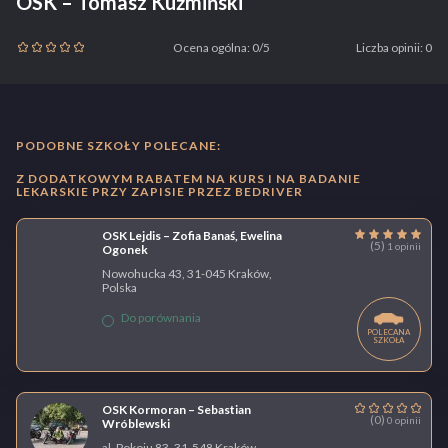
OSK – Tomasz Kuźmiński
Ocena ogólna: 0/5
Liczba opinii: 0
PODOBNE SZKOŁY POLECANE:
Z DODATKOWYM RABATEM NA KURS I NA BADANIE
LEKARSKIE PRZY ZAPISIE PRZEZ BEDRIVER
OSK Lejdis – Zofia Banaś, Ewelina
(5)
1 opinii
Ogonek
Nowohucka 43, 31-045 Kraków,
Polska
Do porównania
POLECANA
SZKOŁA
OSK Kormoran – Sebastian
(0)
0 opinii
Wróblewski
al. Pokoju 83, 31-548 Kraków,