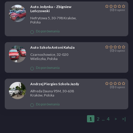
Auto Jedynka – Zbigniew
(0)
0 opinii
Leńczowski
Nefrytowa 5, 30-798 Kraków,
Polska
Do porównania
Auto Szkoła Antoni Kałuża
(0)
0 opinii
Czarnochowice, 32-020
Wieliczka, Polska
Do porównania
Andrzej Piergies Szkoła Jazdy
(0)
0 opinii
Alfreda Dauna 95M, 30-638
Kraków, Polska
Do porównania
1
2
...
4
>
>|