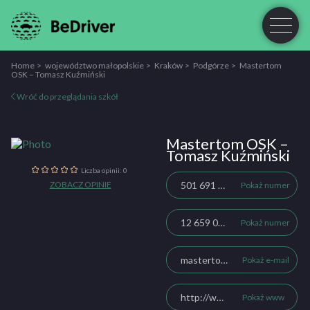
Home
województwo małopolskie
Kraków
Podgórze
Mastertom
OSK – Tomasz Kuźmiński
Wróć do przeglądania szkół
Mastertom OSK –
Tomasz Kuźmiński
Liczba opinii: 0
ZOBACZ OPINIE
501 691 248
Pokaż numer
12 659 02 11
Pokaż numer
mastertom@mastertom.pl
Pokaż e-mail
http://www.mastertom.pl/
Pokaż www