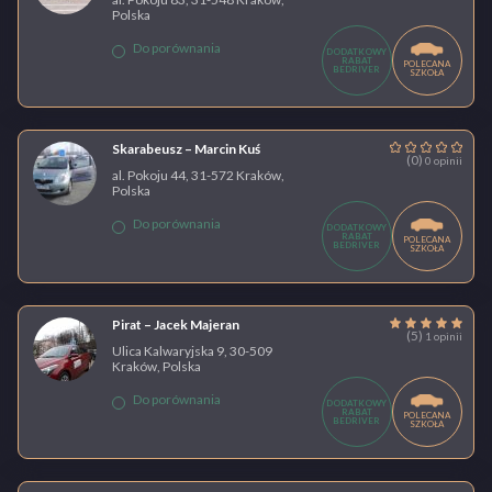
Polska
Do porównania
DODATKOWY
RABAT
POLECANA
BEDRIVER
SZKOŁA
Skarabeusz – Marcin Kuś
(0)
0 opinii
al. Pokoju 44, 31-572 Kraków,
Polska
Do porównania
DODATKOWY
RABAT
POLECANA
BEDRIVER
SZKOŁA
Pirat – Jacek Majeran
(5)
1 opinii
Ulica Kalwaryjska 9, 30-509
Kraków, Polska
Do porównania
DODATKOWY
RABAT
POLECANA
BEDRIVER
SZKOŁA