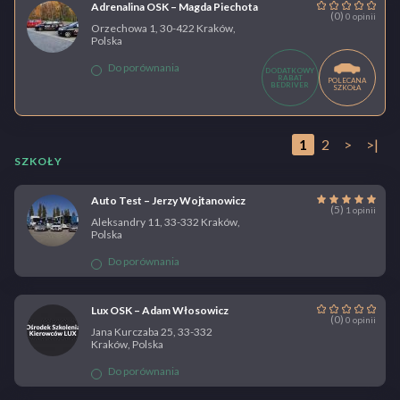
Adrenalina OSK – Magda Piechota
(0)
0 opinii
Orzechowa 1, 30-422 Kraków,
Polska
Do porównania
DODATKOWY
RABAT
POLECANA
BEDRIVER
SZKOŁA
1
2
>
>|
SZKOŁY
Auto Test – Jerzy Wojtanowicz
(5)
1 opinii
Aleksandry 11, 33-332 Kraków,
Polska
Do porównania
Lux OSK – Adam Włosowicz
(0)
0 opinii
Jana Kurczaba 25, 33-332
Kraków, Polska
Do porównania