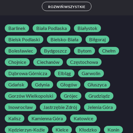
B
ROZWIŃ WSZYSTKIE
Barlinek
Biała Podlaska
Białystok
Bielsk Podlaski
Bielsko-Biała
Biłgoraj
Bolesławiec
Bydgoszcz
Bytom
Chełm
Chojnice
Ciechanów
Częstochowa
Dąbrowa Górnicza
Elbląg
Garwolin
Gdańsk
Gdynia
Głogów
Głuszyca
Gorzów Wielkopolski
Grójec
Grudziądz
Inowrocław
Jastrzębie Zdrój
Jelenia Góra
Kalisz
Kamienna Góra
Katowice
Kędzierzyn-Koźle
Kielce
Kłodzko
Konin