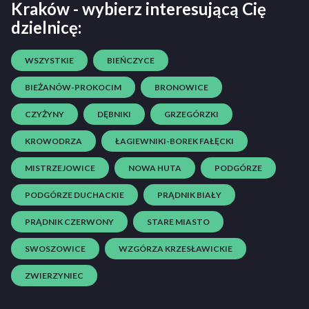
Kraków - wybierz interesującą Cię
dzielnicę:
WSZYSTKIE
BIEŃCZYCE
BIEŻANÓW-PROKOCIM
BRONOWICE
CZYŻYNY
DĘBNIKI
GRZEGÓRZKI
KROWODRZA
ŁAGIEWNIKI-BOREK FAŁĘCKI
MISTRZEJOWICE
NOWA HUTA
PODGÓRZE
PODGÓRZE DUCHACKIE
PRĄDNIK BIAŁY
PRĄDNIK CZERWONY
STARE MIASTO
SWOSZOWICE
WZGÓRZA KRZESŁAWICKIE
ZWIERZYNIEC