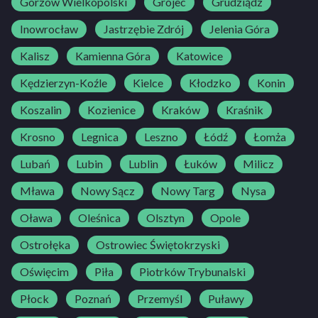
Gorzów Wielkopolski
Grójec
Grudziądz
Inowrocław
Jastrzębie Zdrój
Jelenia Góra
Kalisz
Kamienna Góra
Katowice
Kędzierzyn-Koźle
Kielce
Kłodzko
Konin
Koszalin
Kozienice
Kraków
Kraśnik
Krosno
Legnica
Leszno
Łódź
Łomża
Lubań
Lubin
Lublin
Łuków
Milicz
Mława
Nowy Sącz
Nowy Targ
Nysa
Oława
Oleśnica
Olsztyn
Opole
Ostrołęka
Ostrowiec Świętokrzyski
Oświęcim
Piła
Piotrków Trybunalski
Płock
Poznań
Przemyśl
Puławy