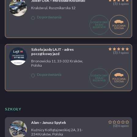
Joker OSK – Mirosław Kłosiński
(5)
1 opinii
Kraków ul. Rusznikarska 12
Do porównania
DODATKOWY
RABAT
POLECANA
BEDRIVER
SZKOŁA
Szkoła jazdy LAJT - adres
(5)
7 opinii
początkowy jazd
Bronowicka 11, 33-332 Kraków,
Polska
Do porównania
DODATKOWY
RABAT
POLECANA
BEDRIVER
SZKOŁA
SZKOŁY
Alan – Janusz Spytek
(0)
0 opinii
Kuźnicy Kołłątajowskiej 2A, 31-
234 Kraków, Polska