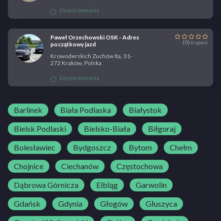
Do porównania
Paweł Orzechowski OSK - Adres
(0)
0 opinii
początkowy jazd
Krowoderskich Zuchów 8a, 31-
272 Kraków, Polska
Do porównania
Barlinek
Biała Podlaska
Białystok
Bielsk Podlaski
Bielsko-Biała
Biłgoraj
Bolesławiec
Bydgoszcz
Bytom
Chełm
Chojnice
Ciechanów
Częstochowa
Dąbrowa Górnicza
Elbląg
Garwolin
Gdańsk
Gdynia
Głogów
Głuszyca