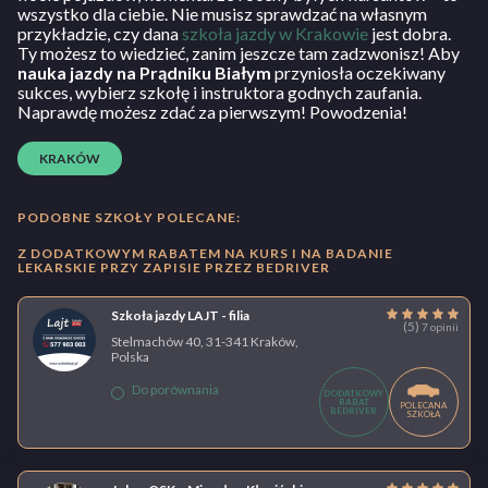
wszystko dla ciebie. Nie musisz sprawdzać na własnym
przykładzie, czy dana
szkoła jazdy w Krakowie
jest dobra.
Ty możesz to wiedzieć, zanim jeszcze tam zadzwonisz! Aby
nauka jazdy na Prądniku Białym
przyniosła oczekiwany
sukces, wybierz szkołę i instruktora godnych zaufania.
Naprawdę możesz zdać za pierwszym! Powodzenia!
KRAKÓW
PODOBNE SZKOŁY POLECANE:
Z DODATKOWYM RABATEM NA KURS I NA BADANIE
LEKARSKIE PRZY ZAPISIE PRZEZ BEDRIVER
Szkoła jazdy LAJT - filia
(5)
7 opinii
Stelmachów 40, 31-341 Kraków,
Polska
Do porównania
DODATKOWY
RABAT
POLECANA
BEDRIVER
SZKOŁA