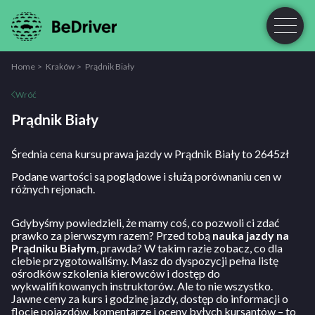
Home
Kraków
Prądnik Biały
Wróć
Prądnik Biały
Średnia cena kursu prawa jazdy w Prądnik Biały to 2645zł
Podane wartości są poglądowe i służą porównaniu cen w
różnych rejonach.
Gdybyśmy powiedzieli, że mamy coś, co pozwoli ci zdać
prawko za pierwszym razem? Przed tobą
nauka jazdy na
Prądniku Białym
, prawda? W takim razie zobacz, co dla
ciebie przygotowaliśmy. Masz do dyspozycji pełna listę
ośrodków szkolenia kierowców i dostęp do
wykwalifikowanych instruktorów. Ale to nie wszystko.
Jawne ceny za kurs i godzinę jazdy, dostęp do informacji o
flocie pojazdów, komentarze i oceny byłych kursantów – to