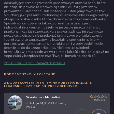
doszkalające przed egzaminem państwowym oraz dla osób, które
nie czuja się pewnie za kierownicą a mieli dłuższą przerwę w
prowadzeniu samochodu lub motocykla. Oferujemy również tzw
Vouchery jako prezent urodzinowy, imieninowy albo innego rodzaju
okazję dla bliskiej osoby, której chcielibyście zrobić niespodziankę.
Sposób zorganizowania takiego prezentu ustalany jest
indywidualnie z klientem. Jeżeli nie jesteście jeszcze Państwo
przekonani czy już rozpocząć kurs prawa jazdy czy jeszcze może
poczekać a chcecie się przekonać jak na żywo wyglądają zajęcia
teoretyczne to zapraszamy na bezpłatne spotkanie na którym
porozmawiacie z kursantami, instruktorem i wtedy podejmiecie
decyzję co do dalszego szkolenia. Moje motto szkolenia
brzmi:
„Stawiam przede wszystkim na jakość szkolenia, gdyż od
tego zależy bezpieczeństwo Twoje i innych na drodze”
.
ZOBACZ NAJCZĘŚCIEJ ZADAWANE PYTANIA
PODOBNE SZKOŁY POLECANE:
Z DODATKOWYM RABATEM NA KURS I NA BADANIE
LEKARSKIE PRZY ZAPISIE PRZEZ BEDRIVER
Skarabeusz – Marcin Kuś
(0)
0 opinii
al. Pokoju 44, 31-572 Kraków,
Polska