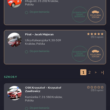
Długa 63, 31-202 Kraków,
Polska
Do porównania
DODATKOWY
RABAT
POLECANA
BEDRIVER
SZKOŁA
Pirat – Jacek Majeran
(5)
1 opinii
Ulica Kalwaryjska 9, 30-509
Kraków, Polska
Do porównania
DODATKOWY
RABAT
POLECANA
BEDRIVER
SZKOŁA
1
2
>
>|
SZKOŁY
OSK Krzysztof – Krzysztof
(0)
0 opinii
Zawiłowicz
Kamionka 7, 31-580 Kraków,
Polska
Do porównania