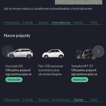
zaoszczędzić, gdy wybierzesz rabat na kurs
prawa jazdy z BeDriver!
lub w innym miejscu ustalonym indywidualnie z instruktorem
Twoje prawo jazdy jest w zasięgu ręki. Możesz skorzystać ze
Informacje
Cennik
Rejony
Instruktorzy
Opinie
FAQ
zdawania w szkole Kormoran i przekonać się, jak skuteczne jest to
szkolenie. Wybierz opcję dopasowaną do swoich potrzeb już dziś!
Nasze pojazdy
ZOBACZ PEŁNY OPIS SZKOŁY
Hyundai i20
Fiat 500 automat
Yamaha MT 07
R
Oficjalny pojazd
automatyczna
Oficjalny pojazd
O
egzaminacyjny w
skrzynia biegów
egzaminacyjny w
e
KRAKÓW
KRAKÓW
Informacje
Cennik
Rejony
Instruktorzy
Opinie
FAQ