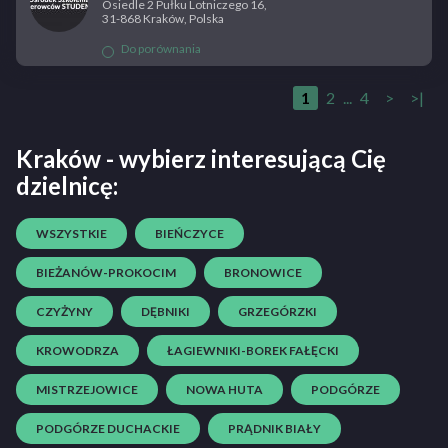
Osiedle 2 Pułku Lotniczego 16,
31-868 Kraków, Polska
Do porównania
1
2
...
4
>
>|
Kraków - wybierz interesującą Cię
dzielnicę:
WSZYSTKIE
BIEŃCZYCE
BIEŻANÓW-PROKOCIM
BRONOWICE
CZYŻYNY
DĘBNIKI
GRZEGÓRZKI
KROWODRZA
ŁAGIEWNIKI-BOREK FAŁĘCKI
MISTRZEJOWICE
NOWA HUTA
PODGÓRZE
PODGÓRZE DUCHACKIE
PRĄDNIK BIAŁY