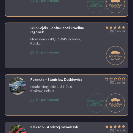
Do porównania
DODATKOWY
RABAT
POLECANA
BEDRIVER
SZKOŁA
OSK Lejdis – Zofia Banaś, Ewelina
(5)
1 opinii
Ogonek
Nowohucka 43, 31-045 Kraków,
Polska
Do porównania
POLECANA
SZKOŁA
Formuła – Stanisław Dutkiewicz
(0)
0 opinii
rondo Mogilskie 1, 31-516
Kraków, Polska
Do porównania
DODATKOWY
RABAT
POLECANA
BEDRIVER
SZKOŁA
Klakson – Andrzej Kowalczyk
(5)
1 opinii