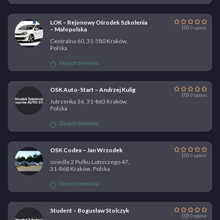
LOK – Rejonowy Ośrodek Szkolenia
(0)
0 opinii
– Małopolska
Centralna 60, 31-580 Kraków,
Polska
Do porównania
OSK Auto-Start – Andrzej Kulig
(0)
0 opinii
Jutrzenka 36, 31-863 Kraków,
Polska
Do porównania
OSK Codex – Jan Wrzodek
(0)
0 opinii
osiedle 2 Pułku Lotniczego 47,
31-868 Kraków, Polska
Do porównania
Student – Bogusław Stolczyk
(0)
0 opinii