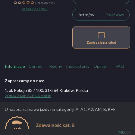
Liczba opinii: 0
ZOBACZ OPINIE
http://www.kormoran.krakow.pl/
Pokaż www
Zapisz się na rabat
Informacje
Cennik
Rejony
Instruktorzy
Opinie
FAQ
Zapraszamy do nas:
1. al. Pokoju 83 / 100, 31-564 Kraków, Polska
ZOBACZ MIEJSCE NA MAPIE
U nas zdasz prawo jazdy na kategorię: A, A1, A2, AM, B, B+E
WIĘCEJ