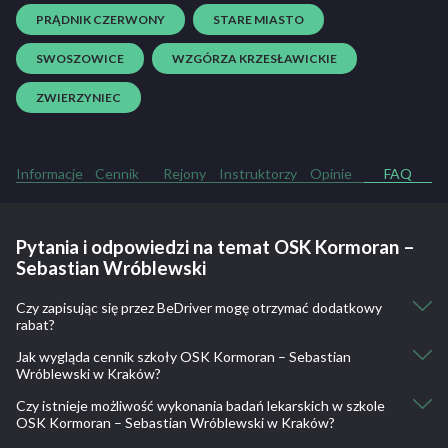
PRĄDNIK CZERWONY
STARE MIASTO
SWOSZOWICE
WZGÓRZA KRZESŁAWICKIE
ZWIERZYNIEC
Informacje
Cennik
Rejony
Instruktorzy
Opinie
FAQ
Pytania i odpowiedzi na temat OSK Kormoran –
Sebastian Wróblewski
Czy zapisując się przez BeDriver mogę otrzymać dodatkowy
rabat?
Jak wygląda cennik szkoły OSK Kormoran – Sebastian
Tak.
Wróblewski w Kraków?
Zniżka na kurs kategorii B przy zapisie przez BeDriver - 150
Czy istnieje możliwość wykonania badań lekarskich w szkole
Kurs eksternistyczny kat B: 3000
Zniżka na badanie lekarskie przy zapisie przez BeDriver - 50
OSK Kormoran – Sebastian Wróblewski w Kraków?
Kurs standardowy tygodniowy kat. B: 3200