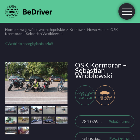
Home
województwo małopolskie
Kraków
Nowa Huta
OSK
Kormoran – Sebastian Wróblewski
Wróć do przeglądania szkół
OSK Kormoran –
Sebastian
Wróblewski
DODATKOWY
RABAT
POLECANA
BEDRIVER
SZKOŁA
784 026 267
Pokaż numer
sebastianwroblewski18@gmail.com
Pokaż e-mail