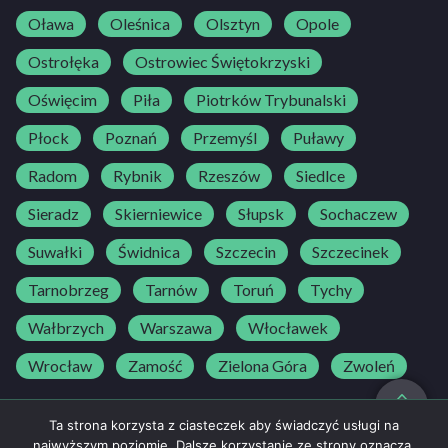
Oława
Oleśnica
Olsztyn
Opole
Ostrołęka
Ostrowiec Świętokrzyski
Oświęcim
Piła
Piotrków Trybunalski
Płock
Poznań
Przemyśl
Puławy
Radom
Rybnik
Rzeszów
Siedlce
Sieradz
Skierniewice
Słupsk
Sochaczew
Suwałki
Świdnica
Szczecin
Szczecinek
Tarnobrzeg
Tarnów
Toruń
Tychy
Wałbrzych
Warszawa
Włocławek
Wrocław
Zamość
Zielona Góra
Zwoleń
do góry
Ta strona korzysta z ciasteczek aby świadczyć usługi na
najwyższym poziomie. Dalsze korzystanie ze strony oznacza,