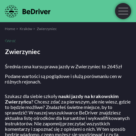
Home
Kraków
Zwierzyniec
Wróć
Zwierzyniec
Średnia cena kursu prawa jazdy w Zwierzyniec to 2645zł
Podane wartości są poglądowe i służą porównaniu cen w
różnych rejonach.
Szukasz dla siebie szkoły
nauki jazdy na krakowskim
Zwierzyńcu
? Chcesz zdać za pierwszym, ale nie wiesz, gdzie
to będzie możliwe? Znalazłeś świetne miejsce, by to
sprawdzić! W naszej wyszukiwarce BeDriver znajdziesz
aktualna listę ośrodków dla kursantów i wykwalifikowanych
instruktorów. Nie zapomnij przeczytać wszystkich
komentarzy i zapoznać się z opiniami o nich. W ten sposób
będzie wiadomo, czego możesz się spodziewać i czy ta