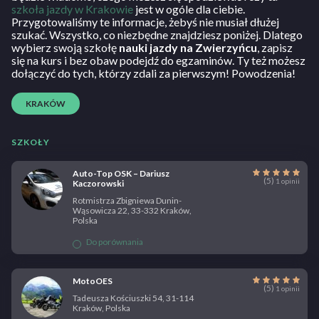
szkoła jazdy w Krakowie
jest w ogóle dla ciebie.
Przygotowaliśmy te informacje, żebyś nie musiał dłużej
szukać. Wszystko, co niezbędne znajdziesz poniżej. Dlatego
wybierz swoją szkołę
nauki jazdy na Zwierzyńcu
, zapisz
się na kurs i bez obaw podejdź do egzaminów. Ty też możesz
dołączyć do tych, którzy zdali za pierwszym! Powodzenia!
KRAKÓW
SZKOŁY
Auto-Top OSK – Dariusz
(5)
1 opinii
Kaczorowski
Rotmistrza Zbigniewa Dunin-
Wąsowicza 22, 33-332 Kraków,
Polska
Do porównania
MotoOES
(5)
1 opinii
Tadeusza Kościuszki 54, 31-114
Kraków, Polska