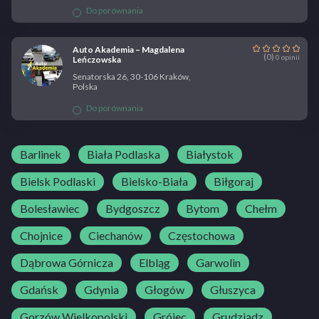
Do porównania
Auto Akademia – Magdalena
(0)
0 opinii
Leńczowska
Senatorska 26, 30-106 Kraków,
Polska
Do porównania
Barlinek
Biała Podlaska
Białystok
Bielsk Podlaski
Bielsko-Biała
Biłgoraj
Bolesławiec
Bydgoszcz
Bytom
Chełm
Chojnice
Ciechanów
Częstochowa
Dąbrowa Górnicza
Elbląg
Garwolin
Gdańsk
Gdynia
Głogów
Głuszyca
Gorzów Wielkopolski
Grójec
Grudziądz