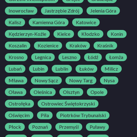
Inowrocław
Jastrzębie Zdrój
Jelenia Góra
Kalisz
Kamienna Góra
Katowice
Kędzierzyn-Koźle
Kielce
Kłodzko
Konin
Koszalin
Kozienice
Kraków
Kraśnik
Krosno
Legnica
Leszno
Łódź
Łomża
Lubań
Lubin
Lublin
Łuków
Milicz
Mława
Nowy Sącz
Nowy Targ
Nysa
Oława
Oleśnica
Olsztyn
Opole
Ostrołęka
Ostrowiec Świętokrzyski
Oświęcim
Piła
Piotrków Trybunalski
Płock
Poznań
Przemyśl
Puławy