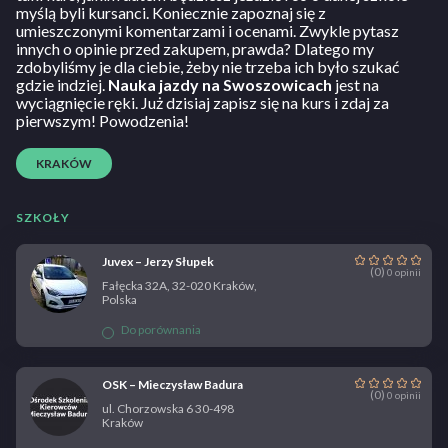
myślą byli kursanci. Koniecznie zapoznaj się z
umieszczonymi komentarzami i ocenami. Zwykle pytasz
innych o opinie przed zakupem, prawda? Dlatego my
zdobyliśmy je dla ciebie, żeby nie trzeba ich było szukać
gdzie indziej.
Nauka jazdy na Swoszowicach
jest na
wyciągnięcie ręki. Już dzisiaj zapisz się na kurs i zdaj za
pierwszym! Powodzenia!
KRAKÓW
SZKOŁY
Juvex – Jerzy Słupek
(0)
0 opinii
Fałęcka 32A, 32-020 Kraków,
Polska
Do porównania
OSK – Mieczysław Badura
(0)
0 opinii
ul. Chorzowska 6 30-498
Kraków