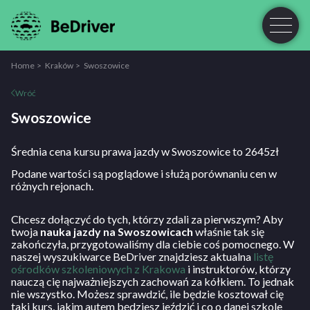
Home
Kraków
Swoszowice
Wróć
Swoszowice
Średnia cena kursu prawa jazdy w Swoszowice to 2645zł
Podane wartości są poglądowe i służą porównaniu cen w
różnych rejonach.
Chcesz dołączyć do tych, którzy zdali za pierwszym? Aby
twoja
nauka jazdy na Swoszowicach
właśnie tak się
zakończyła, przygotowaliśmy dla ciebie coś pomocnego. W
naszej wyszukiwarce BeDriver znajdziesz aktualna
listę
ośrodków szkoleniowych z Krakowa
i instruktorów, którzy
nauczą cię najważniejszych zachowań za kółkiem. To jednak
nie wszystko. Możesz sprawdzić, ile będzie kosztował cię
taki kurs, jakim autem będziesz jeździć i co o danej szkole