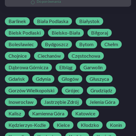
Do porównania
Barlinek
Biała Podlaska
Białystok
Bielsk Podlaski
Bielsko-Biała
Biłgoraj
Bolesławiec
Bydgoszcz
Bytom
Chełm
Chojnice
Ciechanów
Częstochowa
Dąbrowa Górnicza
Elbląg
Garwolin
Gdańsk
Gdynia
Głogów
Głuszyca
Gorzów Wielkopolski
Grójec
Grudziądz
Inowrocław
Jastrzębie Zdrój
Jelenia Góra
Kalisz
Kamienna Góra
Katowice
Kędzierzyn-Koźle
Kielce
Kłodzko
Konin