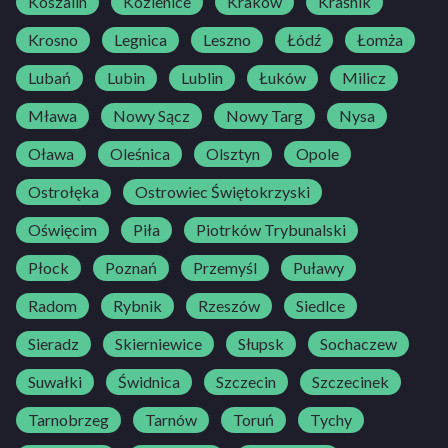
Koszalin
Kozienice
Kraków
Kraśnik
Krosno
Legnica
Leszno
Łódź
Łomża
Lubań
Lubin
Lublin
Łuków
Milicz
Mława
Nowy Sącz
Nowy Targ
Nysa
Oława
Oleśnica
Olsztyn
Opole
Ostrołęka
Ostrowiec Świętokrzyski
Oświęcim
Piła
Piotrków Trybunalski
Płock
Poznań
Przemyśl
Puławy
Radom
Rybnik
Rzeszów
Siedlce
Sieradz
Skierniewice
Słupsk
Sochaczew
Suwałki
Świdnica
Szczecin
Szczecinek
Tarnobrzeg
Tarnów
Toruń
Tychy