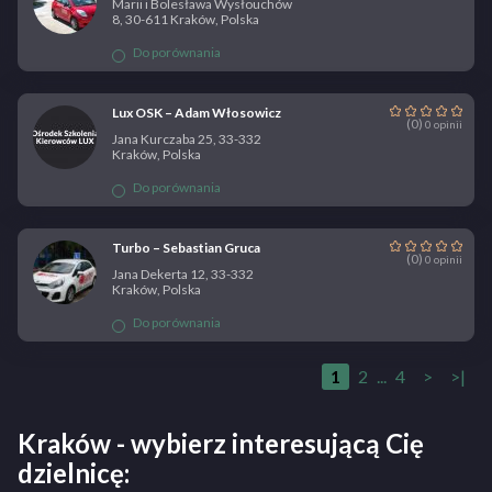
Marii i Bolesława Wysłouchów
8, 30-611 Kraków, Polska
Do porównania
Lux OSK – Adam Włosowicz
(0)
0 opinii
Jana Kurczaba 25, 33-332
Kraków, Polska
Do porównania
Turbo – Sebastian Gruca
(0)
0 opinii
Jana Dekerta 12, 33-332
Kraków, Polska
Do porównania
1
2
...
4
>
>|
Kraków - wybierz interesującą Cię
dzielnicę: