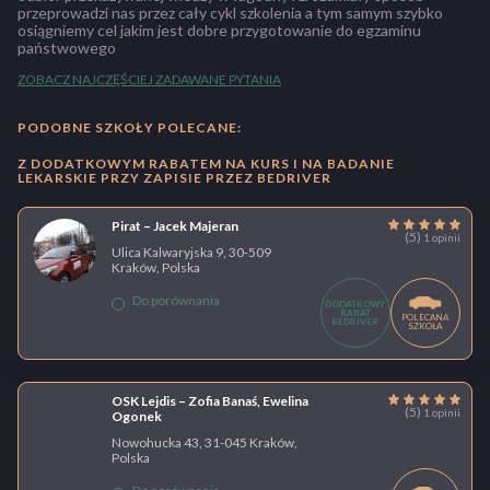
przeprowadzi nas przez cały cykl szkolenia a tym samym szybko
osiągniemy cel jakim jest dobre przygotowanie do egzaminu
państwowego
ZOBACZ NAJCZĘŚCIEJ ZADAWANE PYTANIA
PODOBNE SZKOŁY POLECANE:
Z DODATKOWYM RABATEM NA KURS I NA BADANIE
LEKARSKIE PRZY ZAPISIE PRZEZ BEDRIVER
Pirat – Jacek Majeran
(5)
1 opinii
Ulica Kalwaryjska 9, 30-509
Kraków, Polska
Do porównania
DODATKOWY
RABAT
POLECANA
BEDRIVER
SZKOŁA
OSK Lejdis – Zofia Banaś, Ewelina
(5)
1 opinii
Ogonek
Nowohucka 43, 31-045 Kraków,
Polska