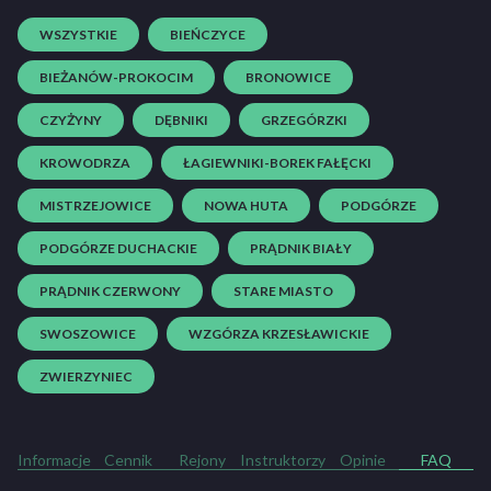
WSZYSTKIE
BIEŃCZYCE
BIEŻANÓW-PROKOCIM
BRONOWICE
CZYŻYNY
DĘBNIKI
GRZEGÓRZKI
KROWODRZA
ŁAGIEWNIKI-BOREK FAŁĘCKI
MISTRZEJOWICE
NOWA HUTA
PODGÓRZE
PODGÓRZE DUCHACKIE
PRĄDNIK BIAŁY
PRĄDNIK CZERWONY
STARE MIASTO
SWOSZOWICE
WZGÓRZA KRZESŁAWICKIE
ZWIERZYNIEC
Informacje
Cennik
Rejony
Instruktorzy
Opinie
FAQ