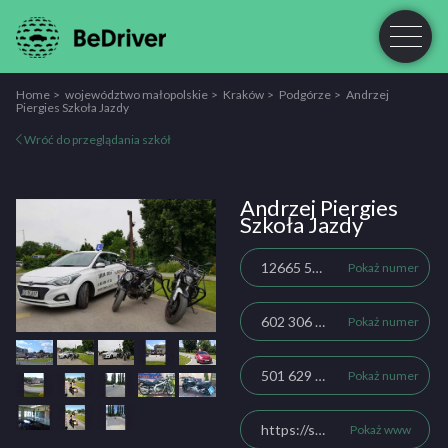
Home
województwo małopolskie
Kraków
Podgórze
Andrzej
Piergies Szkoła Jazdy
Wróć do przeglądania szkół
Andrzej Piergies
Szkoła Jazdy
12665 57 20
Pokaż numer
602 306 071
Pokaż numer
501 629 599
Pokaż numer
https://szkolajazdy.krakow.pl/
Pokaż www