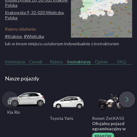
Polska
Krakowska 9, 32-020 Wieliczka,
Polska
Rejony działania:
#Kraków
,
#Wieliczka
lub w innym miejscu ustalonym indywidualnie z instruktorem
Informacje
Cennik
Rejony
Instruktorzy
Opinie
FAQ
Nasze pojazdy
Kia Rio
Toyota Yaris
Romet ZetKA50
S
Oficjalny pojazd
m
egzaminacyjny w
b
KRAKÓW