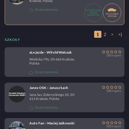
Kraków, Polska
Do porównania
DODATKOWY
RABAT
POLECANA
BEDRIVER
SZKOŁA
1
2
>
>|
SZKOŁY
aLe jazda – Witold Walczak
(0)
0 opinii
Wielicka 79a, 30-663 Kraków,
Polska
Do porównania
Janex OSK – Janusz Łach
(0)
0 opinii
Jana Sas-Zubrzyckiego 10, 30-
611 Kraków, Polska
Do porównania
Auto Fan – Maciej Jaśkowski
(0)
0 opinii