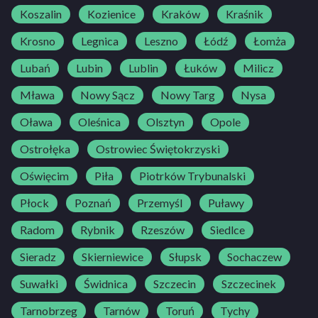
Koszalin
Kozienice
Kraków
Kraśnik
Krosno
Legnica
Leszno
Łódź
Łomża
Lubań
Lubin
Lublin
Łuków
Milicz
Mława
Nowy Sącz
Nowy Targ
Nysa
Oława
Oleśnica
Olsztyn
Opole
Ostrołęka
Ostrowiec Świętokrzyski
Oświęcim
Piła
Piotrków Trybunalski
Płock
Poznań
Przemyśl
Puławy
Radom
Rybnik
Rzeszów
Siedlce
Sieradz
Skierniewice
Słupsk
Sochaczew
Suwałki
Świdnica
Szczecin
Szczecinek
Tarnobrzeg
Tarnów
Toruń
Tychy