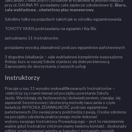
Jako jeden z nielicznych Ośrodków w Krakowie w jednym miejscu
przy ul. DAUNA 95 posiadamy całe zaplecze szkoleniowe tj .
Biuro,
sala wykładowa , oświetlony plac manewrowy.
Szkolimy tylko na pojazdach takich jak w ośrodku egzaminowania
TOYOTY YARIS podstawiamy na egzamin i Kia Rio
zatrudniamy 11 Instruktorów
posiadamy wysoką zdawalność podczas egzaminów państwowych
3 dogodne lokalizacje – sale wykładowe kompletnie wyposażone
Robiąc kurs w naszej Szkole staniesz się dobrym kierowcą
Zapraszamy do skorzystania z naszych usług
Instruktorzy
Pracuje u nas 11 wysoko wykwalifikowanych Instruktorów –
niektórzy są z nami niemal od początku powstania Szkoły
Jazdy. Wyróżniają się fachowością i doświadczeniem, starając się
zapewnić bezstresową i skuteczną metodę nauczania o czym
świadczy WYSOKA ZDAWALNOŚĆ podczas egzaminów
państwowych. Do swojej pracy podchodzą z pasją. Osoba szkolona
na początku szkolenia praktycznego może dokonać
wyboru swojego Instruktora Prowadzącego – jest to niezmiennie
ważne gdyż Instruktor z którym mamy świetny kontakt , doskonały
odbiór przekazywanej wiedzy w łagodny i zrozumiały sposób