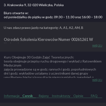
3. Krakowska 9, 32-020 Wieliczka, Polska
Biuro otwarte w:
od poniedziałku do piątku w godz. 09:30 – 11:30 oraz 16:00 – 18:00
U nas zdasz prawo jazdy na kategorię: A, A1, A2, AM, B
Ośrodek Szkolenia Kierowców Numer
00261261
W
Krakowie.
WIĘCEJ
Szkoła Jazdy
Andrzeja Piergies powstała w 1989 r. Przez te 25
Kurs Obejmuje 30 Godzin Zajęć Teoretycznych:
lata nabraliśmy doświadczenia i przeszkoliliśmy tysiące Kursantów.
teoria obejmuje przepisy ruchu drogowego i wykład z Ratownikiem
Medycznym
jako jeden z nielicznych Ośrodków w Krakowie w jednym miejscu
zajęcia prowadzone są w godz. rannych i godz. popołudniowych
przy ul. DAUNA 95 M posiadamy całe zaplecze szkoleniowe tj. biuro
dni i godz. wykładów ustalamy z uczestnikami danej grupy
umożliwiamy bieżącą konsultację niezrozumiałych zagadnień z
, sala wykładowa , oświetlony plac manewrowy
WIĘCEJ
naszymi wykładowcami
Szkolimy na Toyotach yaris i Kia rio
Informacje
Cennik
Rejony
Instruktorzy
Opinie
FAQ
posiadamy wysoką zdawalność podczas egzaminów państwowych