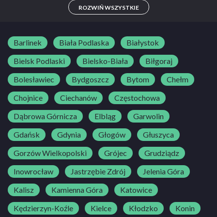
A, A1, A2, AM, B
ROZWIŃ WSZYSTKIE
Barlinek
Biała Podlaska
Białystok
Bielsk Podlaski
Bielsko-Biała
Biłgoraj
Bolesławiec
Bydgoszcz
Bytom
Chełm
Chojnice
Ciechanów
Częstochowa
Dąbrowa Górnicza
Elbląg
Garwolin
Gdańsk
Gdynia
Głogów
Głuszyca
Gorzów Wielkopolski
Grójec
Grudziądz
Inowrocław
Jastrzębie Zdrój
Jelenia Góra
Kalisz
Kamienna Góra
Katowice
Kędzierzyn-Koźle
Kielce
Kłodzko
Konin