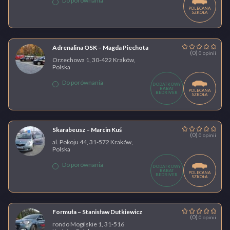
Do porównania
POLECANA
SZKOŁA
Adrenalina OSK – Magda Piechota
(0)
0 opinii
Orzechowa 1, 30-422 Kraków,
Polska
Do porównania
DODATKOWY
RABAT
POLECANA
BEDRIVER
SZKOŁA
Skarabeusz – Marcin Kuś
(0)
0 opinii
al. Pokoju 44, 31-572 Kraków,
Polska
Do porównania
DODATKOWY
RABAT
POLECANA
BEDRIVER
SZKOŁA
Formuła – Stanisław Dutkiewicz
(0)
0 opinii
rondo Mogilskie 1, 31-516