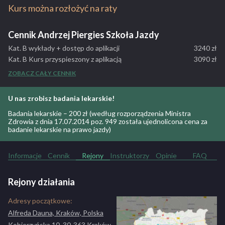
sale wykładowe kompletnie wyposażone
Kurs można rozłożyć na raty
Robiąc kurs w naszej Szkole staniesz się dobrym
kierowcą! Zapraszamy do skorzystania z naszych usług.
Cennik Andrzej Piergies Szkoła Jazdy
ZOBACZ PEŁNY OPIS SZKOŁY
Kat. B wykłady + dostęp do aplikacji
3240 zł
Kat. B Kurs przyspieszony z aplikacją
3090 zł
Kat. B Kurs weekendowy
3770 zł
ZOBACZ CAŁY CENNIK
Kat. B Kurs indywidualny
3590 zł
Kat. B Kurs ekspresowy
3690 zł
U nas zrobisz badania lekarskie!
Kat. B Kurs super ekspres jazdy w 2 tygodnie
3290 zł
Badania lekarskie – 200 zł (według rozporządzenia Ministra
Kat. B 1 godz. dod Toyota Kia rio
90 zł
Zdrowia z dnia 17.07.2014 poz. 949 została ujednolicona cena za
Kat. B Hyundai i20
95 zł
badanie lekarskie na prawo jazdy)
Kat. AM 10h jazd
1290 zł
Kat. AM 16h jazd
1990 zł
Informacje
Cennik
Rejony
Instruktorzy
Opinie
FAQ
Kat. A1, A2
2590 zł
Kat. A1, A2, A 1 godz. jazdy
130 zł
Kat. A bez teorii
Rejony działania
2590 zł
Adresy początkowe:
Alfreda Dauna, Kraków, Polska
Kobierzyńska 10, 30-363 Kraków,