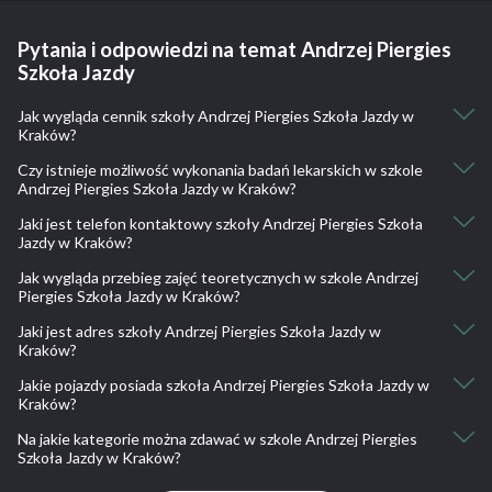
Pytania i odpowiedzi na temat Andrzej Piergies
Szkoła Jazdy
Jak wygląda cennik szkoły Andrzej Piergies Szkoła Jazdy w
Kraków?
Czy istnieje możliwość wykonania badań lekarskich w szkole
Kat. B wykłady + dostęp do aplikacji : 3240
Andrzej Piergies Szkoła Jazdy w Kraków?
Kat. B Kurs przyspieszony z aplikacją: 3090
Kat. B Kurs weekendowy: 3770
Jaki jest telefon kontaktowy szkoły Andrzej Piergies Szkoła
Tak, istnieje taka możliwość.
Kat. B Kurs indywidualny: 3590
Jazdy w Kraków?
Badania lekarskie – 200 zł (według rozporządzenia Ministra
Kat. B Kurs ekspresowy: 3690
Zdrowia z dnia 17.07.2014 poz. 949 została ujednolicona cena za
Jak wygląda przebieg zajęć teoretycznych w szkole Andrzej
12665 57 20, 602 306 071, 501 629 599
Kat. B Kurs super ekspres jazdy w 2 tygodnie: 3290
badanie lekarskie na prawo jazdy)
Piergies Szkoła Jazdy w Kraków?
Kat. B 1 godz. dod Toyota Kia rio: 90
Kat. B Hyundai i20: 95
Jaki jest adres szkoły Andrzej Piergies Szkoła Jazdy w
Kurs Obejmuje 30 Godzin Zajęć Teoretycznych:
Kraków?
Kat. AM 10h jazd: 1290
teoria obejmuje przepisy ruchu drogowego i wykład z Ratownikiem
Kat. AM 16h jazd: 1990
Medycznym
Jakie pojazdy posiada szkoła Andrzej Piergies Szkoła Jazdy w
Alfreda Dauna 95M, 30-638 Kraków, Polska
Kat. A1, A2: 2590
zajęcia prowadzone są w godz. rannych i godz. popołudniowych
Kraków?
Kobierzyńska 100, 30-382 Kraków, Polska
Kat. A1, A2, A 1 godz. jazdy: 130
dni i godz. wykładów ustalamy z uczestnikami danej grupy
Krakowska 9, 32-020 Wieliczka, Polska
Na jakie kategorie można zdawać w szkole Andrzej Piergies
Kat. A bez teorii: 2590
Kia Rio, Toyota Yaris, Romet ZetKA50, Suzuki Gladius 650, Suzuki
umożliwiamy bieżącą konsultację niezrozumiałych zagadnień z
Szkoła Jazdy w Kraków?
GS500, Yamaha MT 07, Hyundai i20, Romet K125
naszymi wykładowcami