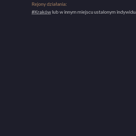
Jazdy „Acceleration”, która współuczestnicz
Rejony działania:
Pakiet 10 godzin dodatkowych praktyki
szkoleniowego Porsche Polska i jest założy
#Kraków
lub w innym miejscu ustalonym indywidua
oraz od wielu lat uczy techniki jazdy samoc
Zapraszamy do zapoznania się z naszą ofert
ZOBACZ PEŁNY OPIS SZKOŁY