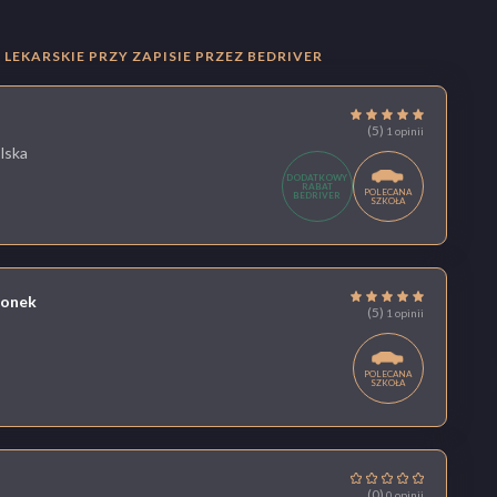
LEKARSKIE PRZY ZAPISIE PRZEZ BEDRIVER
(5)
1 opinii
lska
DODATKOWY
RABAT
POLECANA
BEDRIVER
SZKOŁA
gonek
(5)
1 opinii
POLECANA
SZKOŁA
(0)
0 opinii