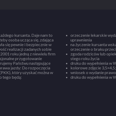
każdego kursanta. Daje nam to
orzeczenie lekarskie wyd
żeby osoba ucząca się, zdająca
uprawnienia
ła się pewnie i bezpiecznie w
na życzenie kursanta wsk
ść realizacji zadanych sobie
orzeczenie o braku prze
2001 roku jedną z niewielu firm
zgoda rodziców lub opiek
stego roku życia
erujemy Państwu następujące
druku do wypełnienia w W
kolorowe zdjęcie 3,5×4,5;
 (PKK), który uzyskać można w
wniosek o wydanie prawo
o tego będą:
druku do wypełnienia w W