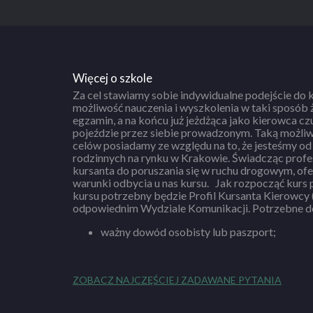
Więcej o szkole
Za cel stawiamy sobie indywidualne podejście do 
możliwość nauczenia i wyszkolenia w taki sposób 
egzamin, a na końcu już jeżdżąca jako kierowca czu
pojeździe przez siebie prowadzonym. Taką możliwo
celów posiadamy ze względu na to, że jesteśmy od 
rodzinnych na rynku w Krakowie. Świadcząc profesjonalne przygotowanie
kursanta do poruszania się w ruchu drogowym, of
warunki odbycia u nas kursu. Jak rozpocząć kurs prawa jazdy: Do rozpoczęcia
kursu potrzebny będzie Profil Kursanta Kierowcy
odpowiednim Wydziale Komunikacji. Potrzebne d
ważny dowód osobisty lub paszport;
ZOBACZ NAJCZĘŚCIEJ ZADAWANE PYTANIA