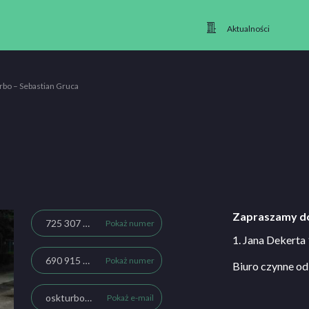
Aktualności
rbo – Sebastian Gruca
Zapraszamy do
725 307 035
Pokaż numer
1. Jana Dekerta
690 915 111
Pokaż numer
Biuro czynne od
oskturbo.krakow@gmail.com
Pokaż e-mail