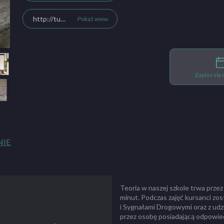
http://turbo.krakow.pl/
Pokaż www
Zapisz się
NIE
Teoria w naszej szkole trwa przez
minut. Podczas zajęć kursanci z
i Sygnałami Drogowymi oraz z udz
przez osobę posiadającą odpowied