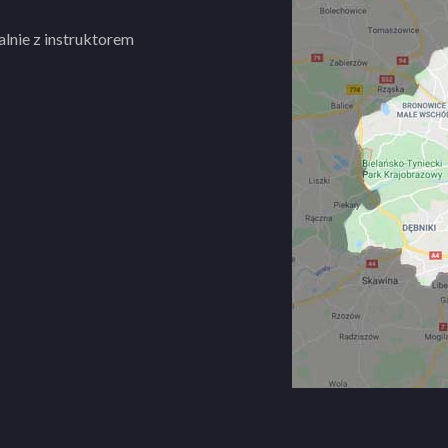
y w realizacji programu
600 zł
cielem Szkoły Jazdy Subaru
lnie z instruktorem
hodem.
ą.