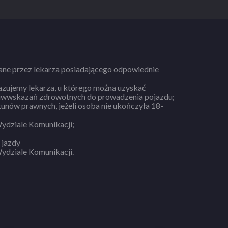
ane przez lekarza posiadającego odpowiednie
azujemy lekarza, u którego można uzyskać
ciwwskazań zdrowotnych do prowadzenia pojazdu;
unów prawnych, jeżeli osoba nie ukończyła 18-
ydziale Komunikacji;
 jazdy
ydziale Komunikacji.