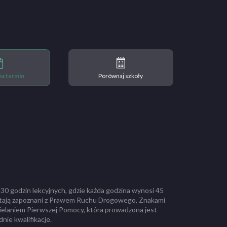
 na termin
Porównaj szkoły
 30 godzin lekcyjnych, gdzie każda godzina wynosi 45
ostają zapoznani z Prawem Ruchu Drogowego, Znakami
ielaniem Pierwszej Pomocy, która prowadzona jest
nie kwalifikacje.