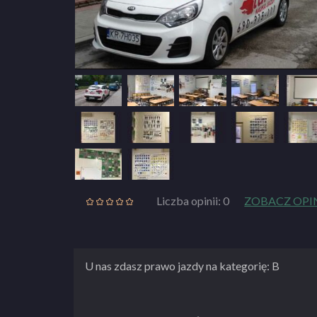
Liczba opinii: 0
ZOBACZ OPI
U nas zdasz prawo jazdy na kategorię: B