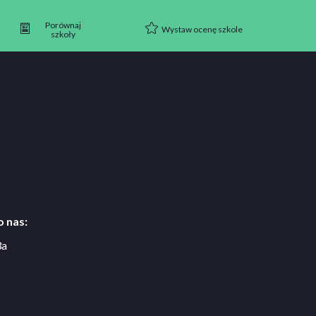
Porównaj
Wystaw ocenę szkole
szkoły
 nas:
3a