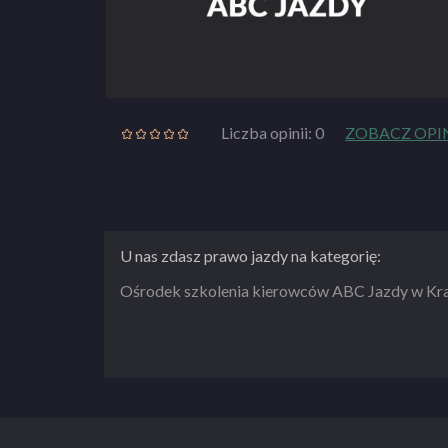
Liczba opinii: 0
ZOBACZ OPI
U nas zdasz prawo jazdy na kategorię:
Ośrodek szkolenia kierowców ABC Jazdy w Kr
SZKOŁA NIEAKTYWNA!
ZOBACZ PEŁNY OPIS SZKOŁY