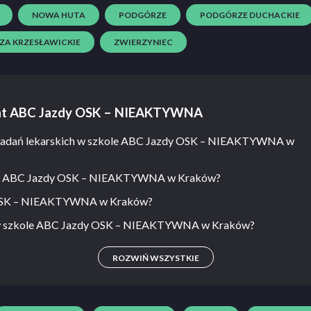
NOWA HUTA
PODGÓRZE
PODGÓRZE DUCHACKIE
A KRZESŁAWICKIE
ZWIERZYNIEC
emat ABC Jazdy OSK – NIEAKTYWNA
a badań lekarskich w szkole ABC Jazdy OSK – NIEAKTYWNA w
koły ABC Jazdy OSK – NIEAKTYWNA w Kraków?
y OSK – NIEAKTYWNA w Kraków?
ć w szkole ABC Jazdy OSK – NIEAKTYWNA w Kraków?
ROZWIŃ WSZYSTKIE