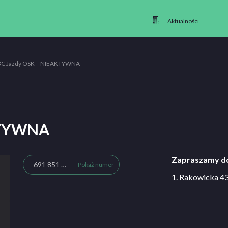
Aktualności
C Jazdy OSK – NIEAKTYWNA
KTYWNA
Zapraszamy do
691 851 188
Pokaż numer
1. Rakowicka 4