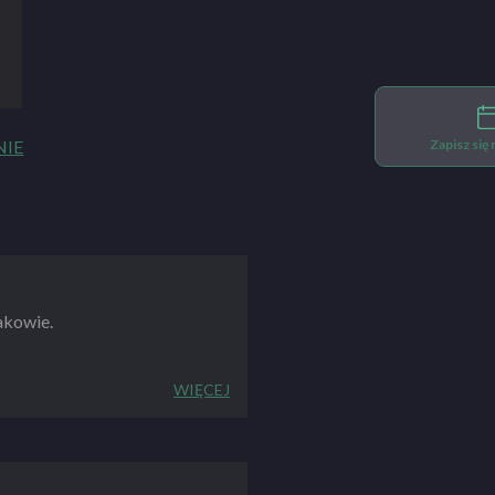
Zapisz się
NIE
akowie.
WIĘCEJ