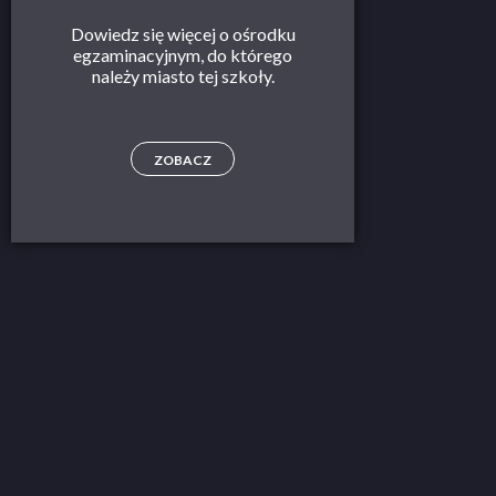
Dowiedz się więcej o ośrodku
egzaminacyjnym, do którego
należy miasto tej szkoły.
ZOBACZ