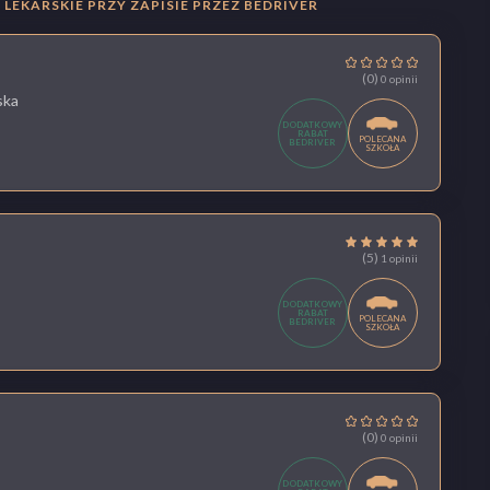
LEKARSKIE PRZY ZAPISIE PRZEZ BEDRIVER
(0)
0 opinii
ska
DODATKOWY
RABAT
POLECANA
BEDRIVER
SZKOŁA
(5)
1 opinii
DODATKOWY
RABAT
POLECANA
BEDRIVER
SZKOŁA
(0)
0 opinii
DODATKOWY