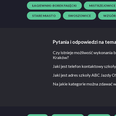
ŁAGIEWNIKI-BOREK FAŁĘCKI
MISTRZEJOWICE
STARE MIASTO
SWOSZOWICE
WZGÓRZ
Pytania i odpowiedzi na t
Czy istnieje możliwość wykonani
Kraków?
Jaki jest telefon kontaktowy sz
Nie, nie ma takiej możliwości.
Jaki jest adres szkoły ABC Jazd
691 851 188
Na jakie kategorie można zdawa
Rakowicka 43a
-