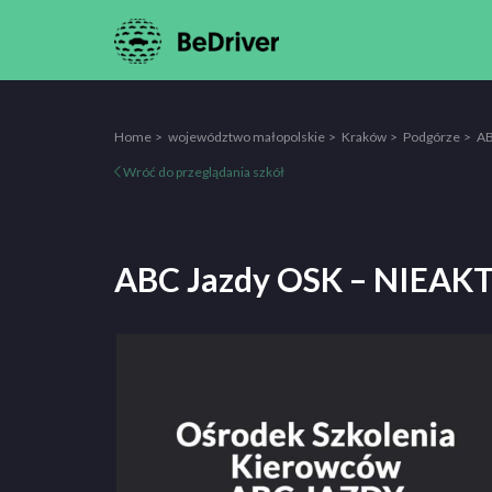
Home
województwo małopolskie
Kraków
Podgórze
AB
Wróć do przeglądania szkół
ABC Jazdy OSK – NIEA