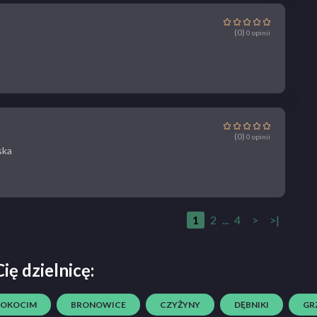
(0)
0 opinii
(0)
0 opinii
ska
1
2
...
4
>
>|
ię dzielnicę:
ROKOCIM
BRONOWICE
CZYŻYNY
DĘBNIKI
GR