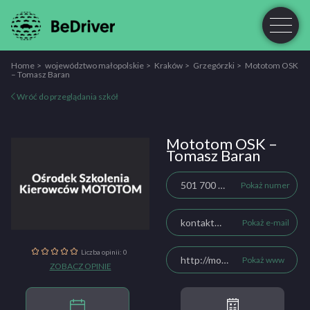
Home
województwo małopolskie
Kraków
Grzegórzki
Mototom OSK
– Tomasz Baran
Wróć do przeglądania szkół
Mototom OSK –
Tomasz Baran
501 700 756
Pokaż numer
kontakt@mototom.com.pl
Pokaż e-mail
Liczba opinii: 0
http://mototom.com.pl/
Pokaż www
ZOBACZ OPINIE