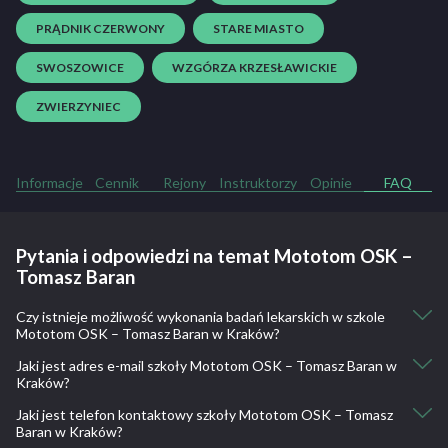
PRĄDNIK CZERWONY
STARE MIASTO
SWOSZOWICE
WZGÓRZA KRZESŁAWICKIE
ZWIERZYNIEC
Informacje
Cennik
Rejony
Instruktorzy
Opinie
FAQ
Pytania i odpowiedzi na temat Mototom OSK –
Tomasz Baran
Czy istnieje możliwość wykonania badań lekarskich w szkole
Mototom OSK – Tomasz Baran w Kraków?
Jaki jest adres e-mail szkoły Mototom OSK – Tomasz Baran w
Nie, nie ma takiej możliwości.
Kraków?
Jaki jest telefon kontaktowy szkoły Mototom OSK – Tomasz
kontakt@mototom.com.pl
Baran w Kraków?