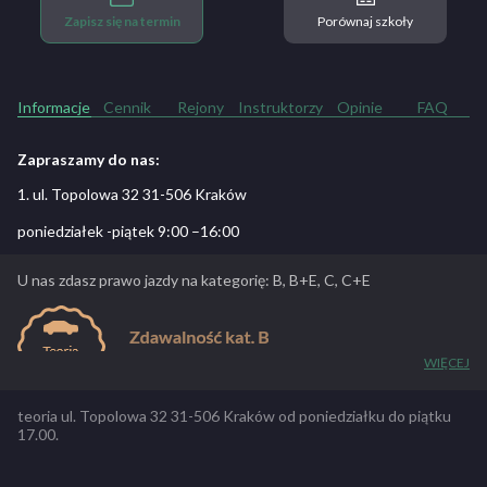
Zapisz się na termin
Porównaj szkoły
Informacje
Cennik
Rejony
Instruktorzy
Opinie
FAQ
Zapraszamy do nas:
1. ul. Topolowa 32 31-506 Kraków
poniedziałek -piątek 9:00 –16:00
U nas zdasz prawo jazdy na kategorię: B, B+E, C, C+E
WIĘCEJ
teoria ul. Topolowa 32 31-506 Kraków od poniedziałku do piątku
17.00.
Mototom OSK – Tomasz Baran (1984)