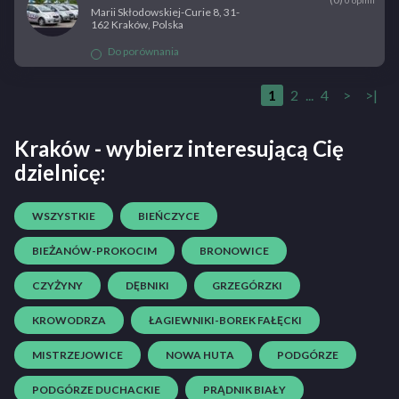
Marii Skłodowskiej-Curie 8, 31-
162 Kraków, Polska
Do porównania
1
2
...
4
>
>|
Kraków - wybierz interesującą Cię
dzielnicę:
WSZYSTKIE
BIEŃCZYCE
BIEŻANÓW-PROKOCIM
BRONOWICE
CZYŻYNY
DĘBNIKI
GRZEGÓRZKI
KROWODRZA
ŁAGIEWNIKI-BOREK FAŁĘCKI
MISTRZEJOWICE
NOWA HUTA
PODGÓRZE
PODGÓRZE DUCHACKIE
PRĄDNIK BIAŁY