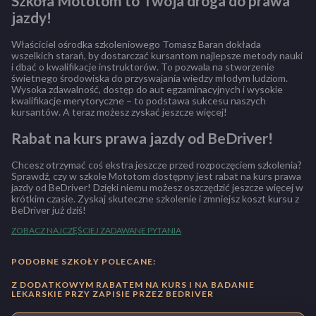
Szkoła Mototom to Twoja droga do prawa
jazdy!
Właściciel ośrodka szkoleniowego Tomasz Baran dokłada
wszelkich starań, by dostarczać kursantom najlepsze metody nauki
i dbać o kwalifikacje instruktorów. To pozwala na stworzenie
świetnego środowiska do przyswajania wiedzy młodym ludziom.
Wysoka zdawalność, dostęp do aut egzaminacyjnych i wysokie
kwalifikacje merytoryczne – to podstawa sukcesu naszych
kursantów. A teraz możesz zyskać jeszcze więcej!
Rabat na kurs prawa jazdy od BeDriver!
Chcesz otrzymać coś ekstra jeszcze przed rozpoczęciem szkolenia?
Sprawdź, czy w szkole Mototom dostępny jest rabat na kurs prawa
jazdy od BeDriver! Dzięki niemu możesz oszczędzić jeszcze więcej w
krótkim czasie. Zyskaj skuteczne szkolenie i zmniejsz koszt kursu z
BeDriver już dziś!
ZOBACZ NAJCZĘŚCIEJ ZADAWANE PYTANIA
PODOBNE SZKOŁY POLECANE:
Z DODATKOWYM RABATEM NA KURS I NA BADANIE
LEKARSKIE PRZY ZAPISIE PRZEZ BEDRIVER