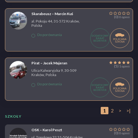
Skarabeusz – Marcin Kuś
(0)
0 opinii
al. Pokoju 44, 31-572 Kraków,
Polska
Do porównania
DODATKOWY
RABAT
POLECANA
BEDRIVER
SZKOŁA
Pirat – Jacek Majeran
(5)
1 opinii
Ulica Kalwaryjska 9, 30-509
Kraków, Polska
Do porównania
DODATKOWY
RABAT
POLECANA
BEDRIVER
SZKOŁA
1
2
>
>|
SZKOŁY
OSK – Karol Peszt
(0)
0 opinii
ul. Topolowa 32 31-506 Kraków