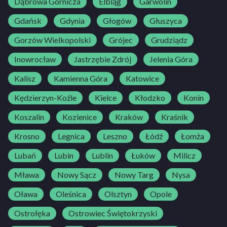
Dąbrowa Górnicza
Elbląg
Garwolin
Gdańsk
Gdynia
Głogów
Głuszyca
Gorzów Wielkopolski
Grójec
Grudziądz
Inowrocław
Jastrzębie Zdrój
Jelenia Góra
Kalisz
Kamienna Góra
Katowice
Kędzierzyn-Koźle
Kielce
Kłodzko
Konin
Koszalin
Kozienice
Kraków
Kraśnik
Krosno
Legnica
Leszno
Łódź
Łomża
Lubań
Lubin
Lublin
Łuków
Milicz
Mława
Nowy Sącz
Nowy Targ
Nysa
Oława
Oleśnica
Olsztyn
Opole
Ostrołęka
Ostrowiec Świętokrzyski