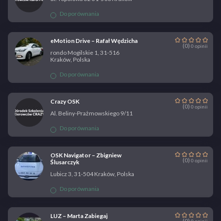
Do porównania
eMotion Drive – Rafał Wędzicha
(0)
0 opinii
rondo Mogilskie 1, 31-516
Kraków, Polska
Do porównania
Crazy OSK
(0)
0 opinii
Al. Beliny-Prażmowskiego 9/11
Do porównania
OSK Navigator – Zbigniew
(0)
0 opinii
Ślusarczyk
Lubicz 3, 31-504 Kraków, Polska
Do porównania
LUZ – Marta Zabiegaj
(0)
0 opinii