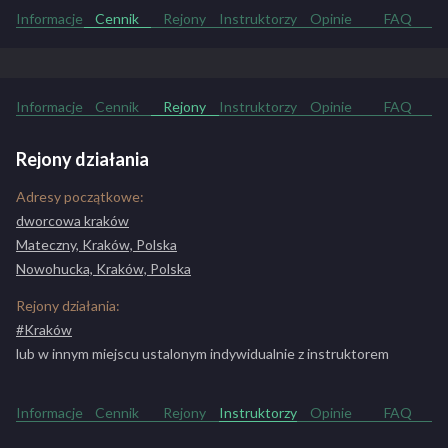
Chcesz uczyć się na prawo jazdy w przyjemnej atmosferze? Marzysz
Informacje
Cennik
Rejony
Instruktorzy
Opinie
FAQ
o zdaniu prawa jazdy za pierwszym razem? Dołącz do kursantów,
którzy przygotowują się do swojego prawa jazdy w ośrodku
Mototom w Krakowie. Szybkie przyswajanie wiedzy, profesjonalizm
i jakość szkolenia to największe atuty naszego ośrodka. Zacznij z
Informacje
Cennik
Rejony
Instruktorzy
Opinie
FAQ
nami swoją przygodę z kółkiem!
ZOBACZ PEŁNY OPIS SZKOŁY
Rejony działania
Adresy początkowe:
dworcowa kraków
Mateczny, Kraków, Polska
Nowohucka, Kraków, Polska
Rejony działania:
#Kraków
lub w innym miejscu ustalonym indywidualnie z instruktorem
Informacje
Cennik
Rejony
Instruktorzy
Opinie
FAQ