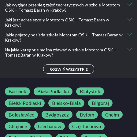
Jak wygląda przebieg zajęć teoretycznych w szkole Mototom
501 700 756
OSK – Tomasz Baran w Kraków?
Jaki jest adres szkoły Mototom OSK – Tomasz Baran w
teoria ul. Topolowa 32 31-506 Kraków od poniedziałku do piątku
Kraków?
17.00.
Jakie pojazdy posiada szkoła Mototom OSK – Tomasz Baran w
ul. Topolowa 32 31-506 Kraków
Kraków?
Na jakie kategorie można zdawać w szkole Mototom OSK –
Hyundai i20
Tomasz Baran w Kraków?
B, B+E, C, C+E
ROZWIŃ WSZYSTKIE
Barlinek
Biała Podlaska
Białystok
Bielsk Podlaski
Bielsko-Biała
Biłgoraj
Bolesławiec
Bydgoszcz
Bytom
Chełm
Chojnice
Ciechanów
Częstochowa