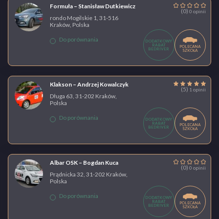
Formuła – Stanisław Dutkiewicz
(0)
0 opinii
rondo Mogilskie 1, 31-516
Kraków, Polska
Do porównania
DODATKOWY
RABAT
POLECANA
BEDRIVER
SZKOŁA
Klakson – Andrzej Kowalczyk
(5)
1 opinii
Długa 63, 31-202 Kraków,
Polska
Do porównania
DODATKOWY
RABAT
POLECANA
BEDRIVER
SZKOŁA
Albar OSK – Bogdan Kuca
(0)
0 opinii
Prądnicka 32, 31-202 Kraków,
Polska
Do porównania
DODATKOWY
RABAT
POLECANA
BEDRIVER
SZKOŁA