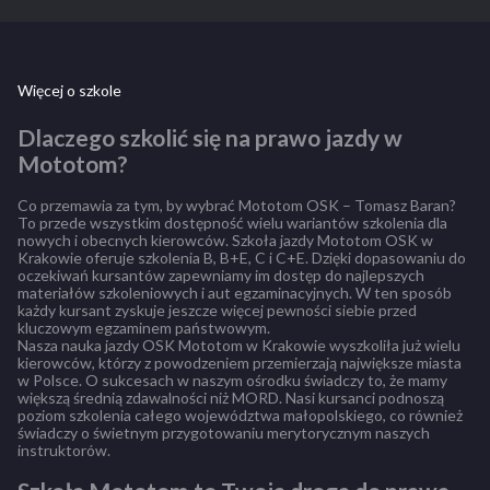
Więcej o szkole
Dlaczego szkolić się na prawo jazdy w
Mototom?
Co przemawia za tym, by wybrać Mototom OSK – Tomasz Baran?
To przede wszystkim dostępność wielu wariantów szkolenia dla
nowych i obecnych kierowców. Szkoła jazdy Mototom OSK w
Krakowie oferuje szkolenia B, B+E, C i C+E. Dzięki dopasowaniu do
oczekiwań kursantów zapewniamy im dostęp do najlepszych
materiałów szkoleniowych i aut egzaminacyjnych. W ten sposób
każdy kursant zyskuje jeszcze więcej pewności siebie przed
kluczowym egzaminem państwowym.
Nasza nauka jazdy OSK Mototom w Krakowie wyszkoliła już wielu
kierowców, którzy z powodzeniem przemierzają największe miasta
w Polsce. O sukcesach w naszym ośrodku świadczy to, że mamy
większą średnią zdawalności niż MORD. Nasi kursanci podnoszą
poziom szkolenia całego województwa małopolskiego, co również
świadczy o świetnym przygotowaniu merytorycznym naszych
instruktorów.