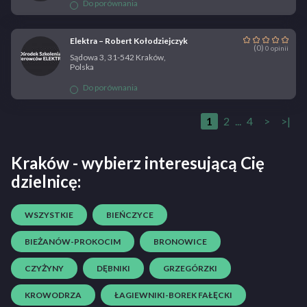
Do porównania
Elektra – Robert Kołodziejczyk
(0)
0 opinii
Sądowa 3, 31-542 Kraków,
Polska
Do porównania
1
2
...
4
>
>|
Kraków - wybierz interesującą Cię
dzielnicę:
WSZYSTKIE
BIEŃCZYCE
BIEŻANÓW-PROKOCIM
BRONOWICE
CZYŻYNY
DĘBNIKI
GRZEGÓRZKI
KROWODRZA
ŁAGIEWNIKI-BOREK FAŁĘCKI