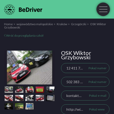
Home
województwo małopolskie
Kraków
Grzegórzki
OSK Wiktor
Grzybowski
Wróć do przeglądania szkół
OSK Wiktor
Grzybowski
12 411 79 74
Pokaż numer
502 383 644
Pokaż numer
kontakt@wiktor-grzybowski-naukajazdy.com.pl
Pokaż e-mail
http://wiktor-grzybowski-naukajazdy.com.pl/osk.prawojazdy.com.pl/index.html
Pokaż www