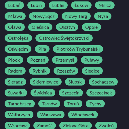
Lubań
Lubin
Lublin
Łuków
Milicz
Mława
Nowy Sącz
Nowy Targ
Nysa
Oława
Oleśnica
Olsztyn
Opole
Ostrołęka
Ostrowiec Świętokrzyski
Oświęcim
Piła
Piotrków Trybunalski
Płock
Poznań
Przemyśl
Puławy
Radom
Rybnik
Rzeszów
Siedlce
Sieradz
Skierniewice
Słupsk
Sochaczew
Suwałki
Świdnica
Szczecin
Szczecinek
Tarnobrzeg
Tarnów
Toruń
Tychy
Wałbrzych
Warszawa
Włocławek
Wrocław
Zamość
Zielona Góra
Zwoleń