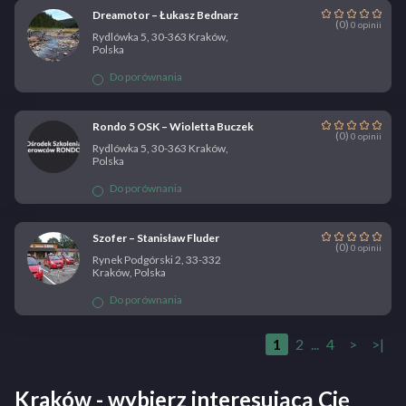
Dreamotor – Łukasz Bednarz
(0)
0 opinii
Rydlówka 5, 30-363 Kraków,
Polska
Do porównania
Rondo 5 OSK – Wioletta Buczek
(0)
0 opinii
Rydlówka 5, 30-363 Kraków,
Polska
Do porównania
Szofer – Stanisław Fluder
(0)
0 opinii
Rynek Podgórski 2, 33-332
Kraków, Polska
Do porównania
1
2
...
4
>
>|
Kraków - wybierz interesującą Cię