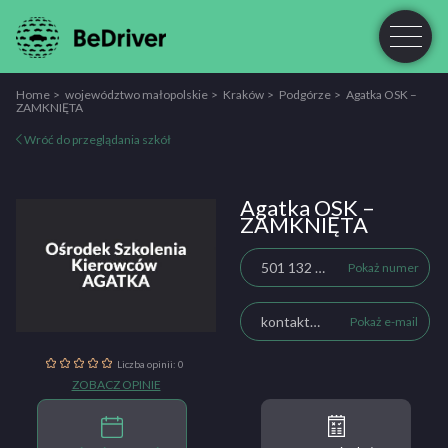
Home
województwo małopolskie
Kraków
Podgórze
Agatka OSK –
ZAMKNIĘTA
Wróć do przeglądania szkół
Agatka OSK –
ZAMKNIĘTA
501 132 076
Pokaż numer
kontakt@agatka-krakow.pl
Pokaż e-mail
Liczba opinii: 0
ZOBACZ OPINIE