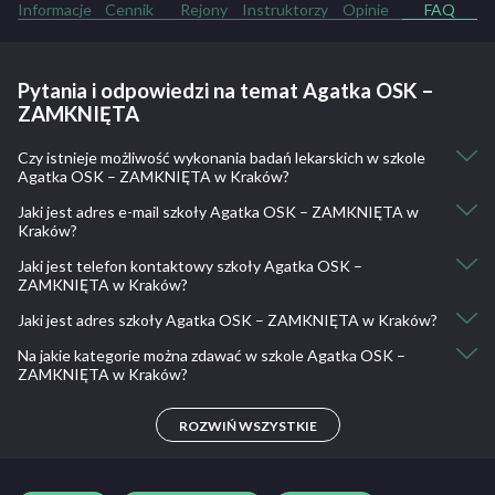
Informacje
Cennik
Rejony
Instruktorzy
Opinie
FAQ
Pytania i odpowiedzi na temat Agatka OSK –
ZAMKNIĘTA
Czy istnieje możliwość wykonania badań lekarskich w szkole
Agatka OSK – ZAMKNIĘTA w Kraków?
Jaki jest adres e-mail szkoły Agatka OSK – ZAMKNIĘTA w
Nie, nie ma takiej możliwości.
Kraków?
Jaki jest telefon kontaktowy szkoły Agatka OSK –
kontakt@agatka-krakow.pl
ZAMKNIĘTA w Kraków?
Jaki jest adres szkoły Agatka OSK – ZAMKNIĘTA w Kraków?
501 132 076
Na jakie kategorie można zdawać w szkole Agatka OSK –
Ulica Kalwaryjska 41, 30-504 Kraków, Polska
ZAMKNIĘTA w Kraków?
-
ROZWIŃ WSZYSTKIE