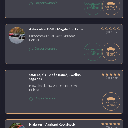
Do porównania
DODATKOWY
RABAT
POLECANA
BEDRIVER
SZKOŁA
Adrenalina OSK – Magda Piechota
(0)
0 opinii
Orzechowa 1, 30-422 Kraków,
Polska
Do porównania
DODATKOWY
RABAT
POLECANA
BEDRIVER
SZKOŁA
OSK Lejdis – Zofia Banaś, Ewelina
(5)
1 opinii
Ogonek
Nowohucka 43, 31-045 Kraków,
Polska
Do porównania
POLECANA
SZKOŁA
Klakson – Andrzej Kowalczyk
(5)
1 opinii