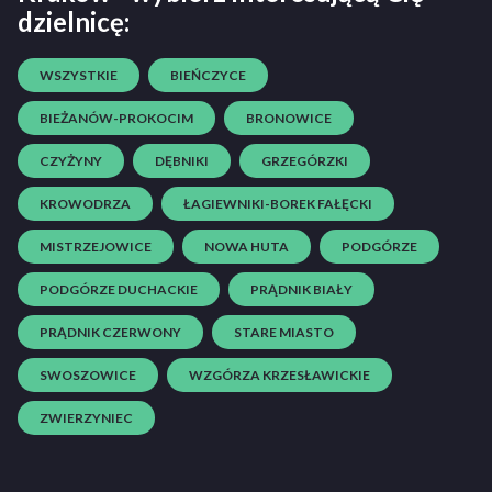
dzielnicę:
WSZYSTKIE
BIEŃCZYCE
BIEŻANÓW-PROKOCIM
BRONOWICE
CZYŻYNY
DĘBNIKI
GRZEGÓRZKI
KROWODRZA
ŁAGIEWNIKI-BOREK FAŁĘCKI
MISTRZEJOWICE
NOWA HUTA
PODGÓRZE
PODGÓRZE DUCHACKIE
PRĄDNIK BIAŁY
PRĄDNIK CZERWONY
STARE MIASTO
SWOSZOWICE
WZGÓRZA KRZESŁAWICKIE
ZWIERZYNIEC