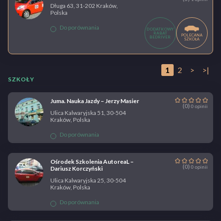
Długa 63, 31-202 Kraków,
Polska
Do porównania
DODATKOWY
RABAT
POLECANA
BEDRIVER
SZKOŁA
1
2
>
>|
SZKOŁY
Juma. Nauka Jazdy – Jerzy Masier
(0)
0 opinii
Ulica Kalwaryjska 51, 30-504
Kraków, Polska
Do porównania
Ośrodek Szkolenia AutoreaL –
(0)
0 opinii
Dariusz Korczyński
Ulica Kalwaryjska 25, 30-504
Kraków, Polska
Do porównania