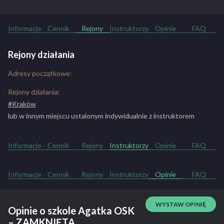
Informacje
Cennik
Rejony
Instruktorzy
Opinie
FAQ
Rejony działania
Adresy początkowe:
Rejony działania:
#Kraków
lub w innym miejscu ustalonym indywidualnie z instruktorem
Informacje
Cennik
Rejony
Instruktorzy
Opinie
FAQ
Informacje
Cennik
Rejony
Instruktorzy
Opinie
FAQ
WYSTAW OPINIĘ
Opinie o szkole Agatka OSK
– ZAMKNIĘTA