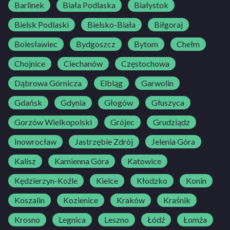
Barlinek
Biała Podlaska
Białystok
Bielsk Podlaski
Bielsko-Biała
Biłgoraj
Bolesławiec
Bydgoszcz
Bytom
Chełm
Chojnice
Ciechanów
Częstochowa
Dąbrowa Górnicza
Elbląg
Garwolin
Gdańsk
Gdynia
Głogów
Głuszyca
Gorzów Wielkopolski
Grójec
Grudziądz
Inowrocław
Jastrzębie Zdrój
Jelenia Góra
Kalisz
Kamienna Góra
Katowice
Kędzierzyn-Koźle
Kielce
Kłodzko
Konin
Koszalin
Kozienice
Kraków
Kraśnik
Krosno
Legnica
Leszno
Łódź
Łomża