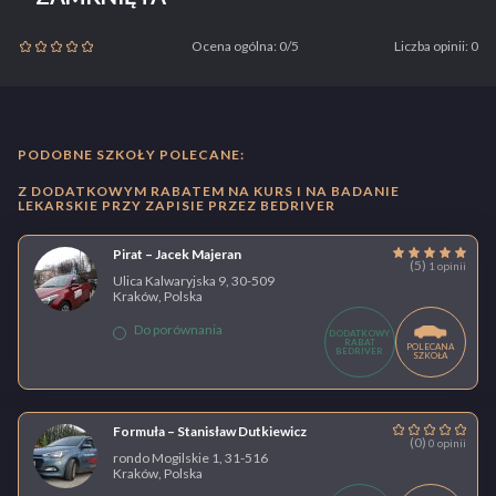
Ocena ogólna: 0/5
Liczba opinii: 0
PODOBNE SZKOŁY POLECANE:
Z DODATKOWYM RABATEM NA KURS I NA BADANIE
LEKARSKIE PRZY ZAPISIE PRZEZ BEDRIVER
Pirat – Jacek Majeran
(5)
1 opinii
Ulica Kalwaryjska 9, 30-509
Kraków, Polska
Do porównania
DODATKOWY
RABAT
POLECANA
BEDRIVER
SZKOŁA
Formuła – Stanisław Dutkiewicz
(0)
0 opinii
rondo Mogilskie 1, 31-516
Kraków, Polska