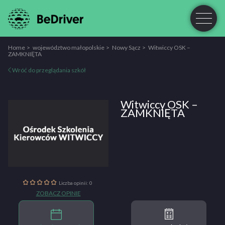
Home
województwo małopolskie
Nowy Sącz
Witwiccy OSK –
ZAMKNIĘTA
Wróć do przeglądania szkół
Witwiccy OSK –
ZAMKNIĘTA
Liczba opinii: 0
ZOBACZ OPINIE