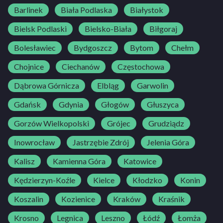
Barlinek
Biała Podlaska
Białystok
Bielsk Podlaski
Bielsko-Biała
Biłgoraj
Bolesławiec
Bydgoszcz
Bytom
Chełm
Chojnice
Ciechanów
Częstochowa
Dąbrowa Górnicza
Elbląg
Garwolin
Gdańsk
Gdynia
Głogów
Głuszyca
Gorzów Wielkopolski
Grójec
Grudziądz
Inowrocław
Jastrzębie Zdrój
Jelenia Góra
Kalisz
Kamienna Góra
Katowice
Kędzierzyn-Koźle
Kielce
Kłodzko
Konin
Koszalin
Kozienice
Kraków
Kraśnik
Krosno
Legnica
Leszno
Łódź
Łomża