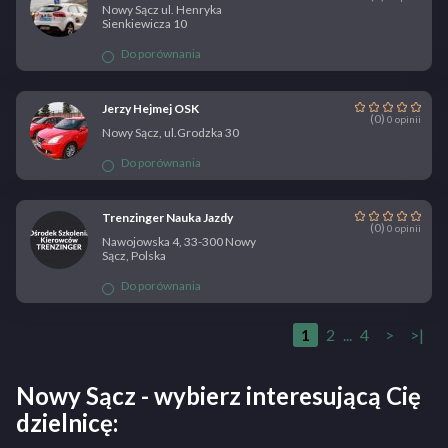
Nowy Sącz ul. Henryka
Sienkiewicza 10
Do porównania
Jerzy Hejmej OSK
(0)
0 opinii
Nowy Sącz, ul.Grodzka 30
Do porównania
Trenzinger Nauka Jazdy
(0)
0 opinii
Nawojowska 4, 33-300 Nowy
Sącz, Polska
Do porównania
1
2
...
4
>
>|
Nowy Sącz - wybierz interesującą Cię
dzielnicę: