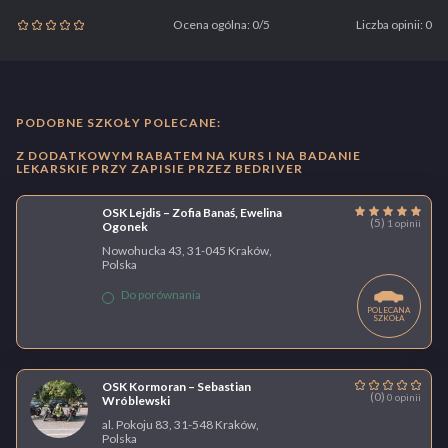
Ocena ogólna: 0/5
Liczba opinii: 0
PODOBNE SZKOŁY POLECANE:
Z DODATKOWYM RABATEM NA KURS I NA BADANIE
LEKARSKIE PRZY ZAPISIE PRZEZ BEDRIVER
OSK Lejdis – Zofia Banaś, Ewelina
(5)
1 opinii
Ogonek
Nowohucka 43, 31-045 Kraków,
Polska
Do porównania
POLECANA
SZKOŁA
OSK Kormoran – Sebastian
(0)
0 opinii
Wróblewski
al. Pokoju 83, 31-548 Kraków,
Polska