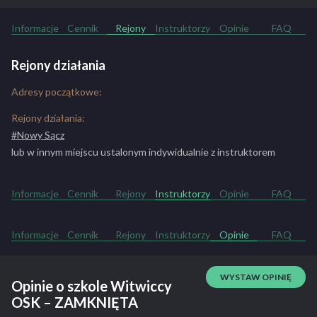
Informacje
Cennik
Rejony
Instruktorzy
Opinie
FAQ
Rejony działania
Adresy początkowe:
Rejony działania:
#Nowy Sącz
lub w innym miejscu ustalonym indywidualnie z instruktorem
Informacje
Cennik
Rejony
Instruktorzy
Opinie
FAQ
Informacje
Cennik
Rejony
Instruktorzy
Opinie
FAQ
WYSTAW OPINIĘ
Opinie o szkole Witwiccy
OSK – ZAMKNIĘTA