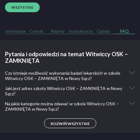
WSZYSTKIE
Informacje
Cennik
Rejony
Instruktorzy
Opinie
FAQ
Pytania i odpowiedzi na temat Witwiccy OSK –
ZAMKNIĘTA
Czy istnieje możliwość wykonania badań lekarskich w szkole
Witwiccy OSK – ZAMKNIĘTA w Nowy Sącz?
Jaki jest adres szkoły Witwiccy OSK – ZAMKNIĘTA w Nowy
Nie, nie ma takiej możliwości.
Sącz?
Na jakie kategorie można zdawać w szkole Witwiccy OSK –
Jana Pawła II 10 33-300 Nowy Sącz
ZAMKNIĘTA w Nowy Sącz?
-
ROZWIŃ WSZYSTKIE