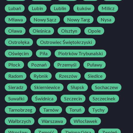
Lubań
Lubin
Lublin
Łuków
Milicz
Mława
Nowy Sącz
Nowy Targ
Nysa
Oława
Oleśnica
Olsztyn
Opole
Ostrołęka
Ostrowiec Świętokrzyski
Oświęcim
Piła
Piotrków Trybunalski
Płock
Poznań
Przemyśl
Puławy
Radom
Rybnik
Rzeszów
Siedlce
Sieradz
Skierniewice
Słupsk
Sochaczew
Suwałki
Świdnica
Szczecin
Szczecinek
Tarnobrzeg
Tarnów
Toruń
Tychy
Wałbrzych
Warszawa
Włocławek
Wrocław
Zamość
Zielona Góra
Zwoleń