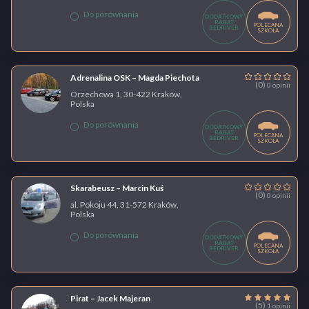
Do porównania
DODATKOWY
RABAT
POLECANA
BEDRIVER
SZKOŁA
Adrenalina OSK – Magda Piechota
(0)
0 opinii
Orzechowa 1, 30-422 Kraków,
Polska
Do porównania
DODATKOWY
RABAT
POLECANA
BEDRIVER
SZKOŁA
Skarabeusz – Marcin Kuś
(0)
0 opinii
al. Pokoju 44, 31-572 Kraków,
Polska
Do porównania
DODATKOWY
RABAT
POLECANA
BEDRIVER
SZKOŁA
Pirat – Jacek Majeran
(5)
1 opinii