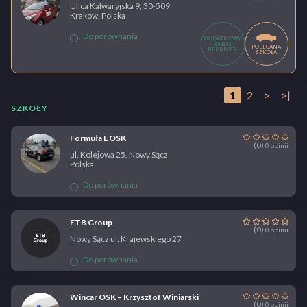
Ulica Kalwaryjska 9, 30-509
Kraków, Polska
Do porównania
DODATKOWY
RABAT
POLECANA
BEDRIVER
SZKOŁA
1
2
>
>|
SZKOŁY
Formuła L OSK
(0)
0 opinii
ul. Kolejowa 25, Nowy Sącz,
Polska
Do porównania
ETB Group
(0)
0 opinii
Nowy Sącz ul. Krajewskiego 27
Do porównania
Wincar OSK – Krzysztof Winiarski
(0)
0 opinii