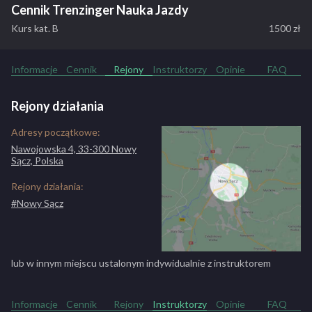
Cennik Trenzinger Nauka Jazdy
Kurs kat. B
1500 zł
Informacje
Cennik
Rejony
Instruktorzy
Opinie
FAQ
Rejony działania
Adresy początkowe:
Nawojowska 4, 33-300 Nowy
Sącz, Polska
Rejony działania:
#Nowy Sącz
lub w innym miejscu ustalonym indywidualnie z instruktorem
Informacje
Cennik
Rejony
Instruktorzy
Opinie
FAQ