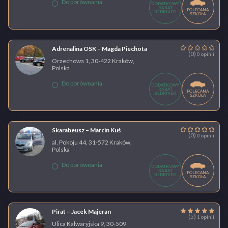
Do porównania
DODATKOWY
RABAT
POLECANA
BEDRIVER
SZKOŁA
Adrenalina OSK – Magda Piechota
(0)
0 opinii
Orzechowa 1, 30-422 Kraków,
Polska
Do porównania
DODATKOWY
RABAT
POLECANA
BEDRIVER
SZKOŁA
Skarabeusz – Marcin Kuś
(0)
0 opinii
al. Pokoju 44, 31-572 Kraków,
Polska
Do porównania
DODATKOWY
RABAT
POLECANA
BEDRIVER
SZKOŁA
Pirat – Jacek Majeran
(5)
1 opinii
Ulica Kalwaryjska 9, 30-509