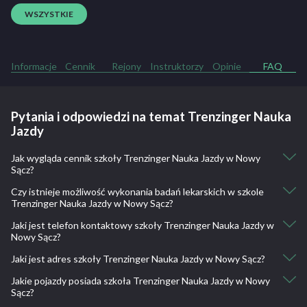
WSZYSTKIE
Informacje
Cennik
Rejony
Instruktorzy
Opinie
FAQ
Pytania i odpowiedzi na temat Trenzinger Nauka
Jazdy
Jak wygląda cennik szkoły Trenzinger Nauka Jazdy w Nowy
Sącz?
Czy istnieje możliwość wykonania badań lekarskich w szkole
Kurs kat. B: 1500
Trenzinger Nauka Jazdy w Nowy Sącz?
Jaki jest telefon kontaktowy szkoły Trenzinger Nauka Jazdy w
Nie, nie ma takiej możliwości.
Nowy Sącz?
Jaki jest adres szkoły Trenzinger Nauka Jazdy w Nowy Sącz?
504 201 399
Jakie pojazdy posiada szkoła Trenzinger Nauka Jazdy w Nowy
Nawojowska 4, 33-300 Nowy Sącz, Polska
Sącz?