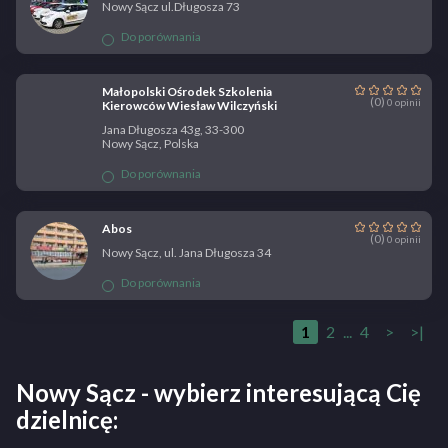
Nowy Sącz ul.Długosza 73
Do porównania
Małopolski Ośrodek Szkolenia
(0)
0 opinii
Kierowców Wiesław Wilczyński
Jana Długosza 43g, 33-300
Nowy Sącz, Polska
Do porównania
Abos
(0)
0 opinii
Nowy Sącz, ul. Jana Długosza 34
Do porównania
1
2
...
4
>
>|
Nowy Sącz - wybierz interesującą Cię
dzielnicę: