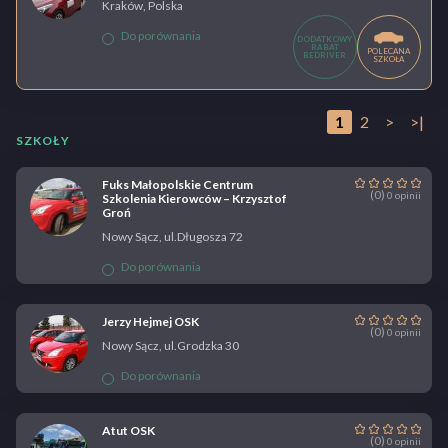
Kraków, Polska
Do porównania
DODATKOWY
RABAT
POLECANA
BEDRIVER
SZKOŁA
1
2
>
>|
SZKOŁY
Fuks Małopolskie Centrum
(0)
0 opinii
Szkolenia Kierowców – Krzysztof
Groń
Nowy Sącz, ul.Długosza 72
Do porównania
Jerzy Hejmej OSK
(0)
0 opinii
Nowy Sącz, ul.Grodzka 30
Do porównania
Atut OSK
(0)
0 opinii