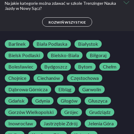
Na jakie kategorie można zdawać w szkole Trenzinger Nauka
Suzuki Baleno, Suzuki Swift
Jazdy w Nowy Sącz?
B
ROZWIŃ WSZYSTKIE
Barlinek
Biała Podlaska
Białystok
Bielsk Podlaski
Bielsko-Biała
Biłgoraj
Bolesławiec
Bydgoszcz
Bytom
Chełm
Chojnice
Ciechanów
Częstochowa
Dąbrowa Górnicza
Elbląg
Garwolin
Gdańsk
Gdynia
Głogów
Głuszyca
Gorzów Wielkopolski
Grójec
Grudziądz
Inowrocław
Jastrzębie Zdrój
Jelenia Góra