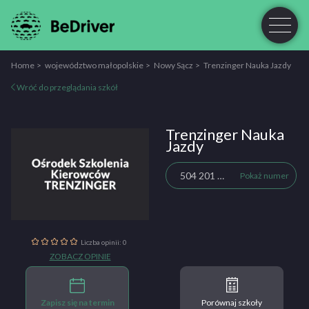
Home
województwo małopolskie
Nowy Sącz
Trenzinger Nauka Jazdy
Wróć do przeglądania szkół
Trenzinger Nauka
Jazdy
504 201 399
Pokaż numer
Liczba opinii: 0
ZOBACZ OPINIE
Zapisz się na termin
Porównaj szkoły