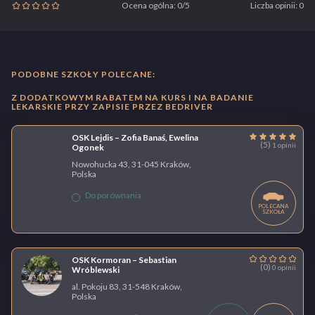
Ocena ogólna: 0/5
Liczba opinii: 0
PODOBNE SZKOŁY POLECANE:
Z DODATKOWYM RABATEM NA KURS I NA BADANIE
LEKARSKIE PRZY ZAPISIE PRZEZ BEDRIVER
OSK Lejdis – Zofia Banaś, Ewelina
(5)
1 opinii
Ogonek
Nowohucka 43, 31-045 Kraków,
Polska
Do porównania
POLECANA
SZKOŁA
OSK Kormoran – Sebastian
(0)
0 opinii
Wróblewski
al. Pokoju 83, 31-548 Kraków,
Polska