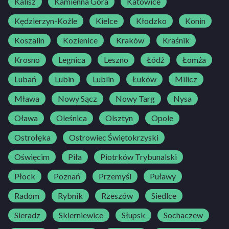
Kalisz
Kamienna Góra
Katowice
Kędzierzyn-Koźle
Kielce
Kłodzko
Konin
Koszalin
Kozienice
Kraków
Kraśnik
Krosno
Legnica
Leszno
Łódź
Łomża
Lubań
Lubin
Lublin
Łuków
Milicz
Mława
Nowy Sącz
Nowy Targ
Nysa
Oława
Oleśnica
Olsztyn
Opole
Ostrołęka
Ostrowiec Świętokrzyski
Oświęcim
Piła
Piotrków Trybunalski
Płock
Poznań
Przemyśl
Puławy
Radom
Rybnik
Rzeszów
Siedlce
Sieradz
Skierniewice
Słupsk
Sochaczew