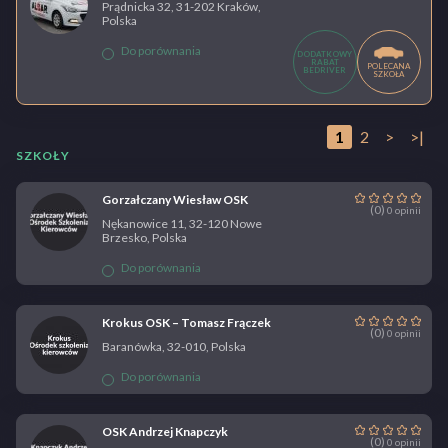
Prądnicka 32, 31-202 Kraków,
Polska
Do porównania
DODATKOWY
RABAT
POLECANA
BEDRIVER
SZKOŁA
1
2
>
>|
SZKOŁY
Gorzałczany Wiesław OSK
(0)
0 opinii
Nękanowice 11, 32-120 Nowe
Brzesko, Polska
Do porównania
Krokus OSK – Tomasz Frączek
(0)
0 opinii
Baranówka, 32-010, Polska
Do porównania
OSK Andrzej Knapczyk
(0)
0 opinii