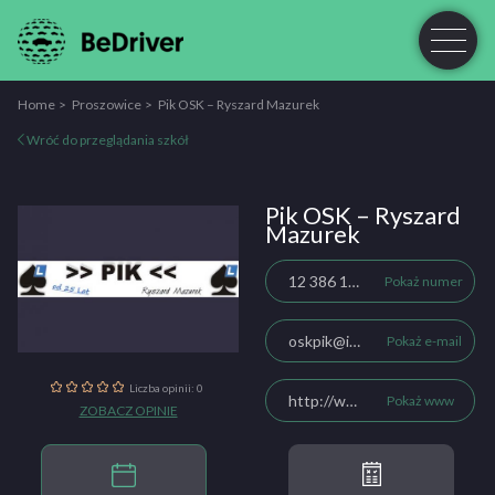
Home
Proszowice
Pik OSK – Ryszard Mazurek
Wróć do przeglądania szkół
Pik OSK – Ryszard
Mazurek
12 386 13 83
Pokaż numer
oskpik@interia.pl
Pokaż e-mail
Liczba opinii: 0
http://www.oskpik.pl
Pokaż www
ZOBACZ OPINIE