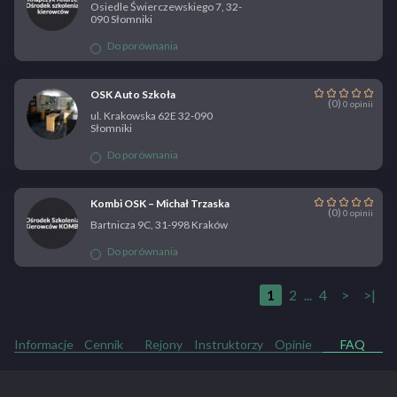
Osiedle Świerczewskiego 7, 32-
090 Słomniki
Do porównania
OSK Auto Szkoła
(0)
0 opinii
ul. Krakowska 62E 32-090
Słomniki
Do porównania
Kombi OSK – Michał Trzaska
(0)
0 opinii
Bartnicza 9C, 31-998 Kraków
Do porównania
1
2
...
4
>
>|
Informacje
Cennik
Rejony
Instruktorzy
Opinie
FAQ