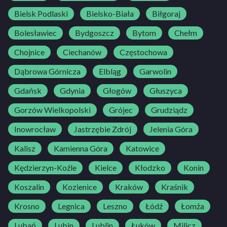
Bielsk Podlaski
Bielsko-Biała
Biłgoraj
Bolesławiec
Bydgoszcz
Bytom
Chełm
Chojnice
Ciechanów
Częstochowa
Dąbrowa Górnicza
Elbląg
Garwolin
Gdańsk
Gdynia
Głogów
Głuszyca
Gorzów Wielkopolski
Grójec
Grudziądz
Inowrocław
Jastrzębie Zdrój
Jelenia Góra
Kalisz
Kamienna Góra
Katowice
Kędzierzyn-Koźle
Kielce
Kłodzko
Konin
Koszalin
Kozienice
Kraków
Kraśnik
Krosno
Legnica
Leszno
Łódź
Łomża
Lubań
Lubin
Lublin
Łuków
Milicz