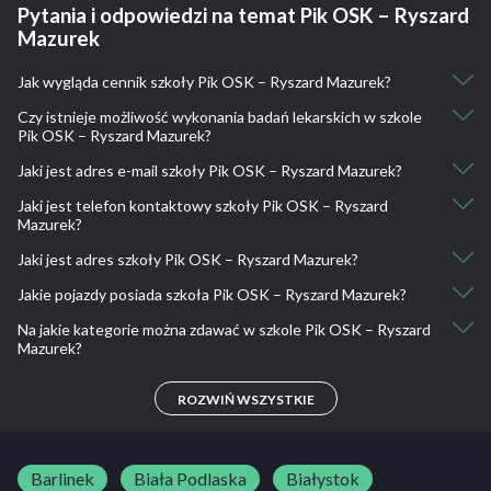
Pytania i odpowiedzi na temat Pik OSK – Ryszard
Mazurek
Jak wygląda cennik szkoły Pik OSK – Ryszard Mazurek?
Czy istnieje możliwość wykonania badań lekarskich w szkole
Kurs kat. AM: 900
Pik OSK – Ryszard Mazurek?
Kurs kat. A1: 1700
Kurs kat. A2, A: 1800
Jaki jest adres e-mail szkoły Pik OSK – Ryszard Mazurek?
Nie, nie ma takiej możliwości.
Kurs kat. A2 dla osób posiadających A1 lub A dla osób
Jaki jest telefon kontaktowy szkoły Pik OSK – Ryszard
posiadających A2: 850
oskpik@interia.pl
Mazurek?
Kurs kat. B: 1900
Kurs kat. B+E: 1400
Jaki jest adres szkoły Pik OSK – Ryszard Mazurek?
12 386 13 83
Kurs kat. C: 2700
Jakie pojazdy posiada szkoła Pik OSK – Ryszard Mazurek?
Kurs kat. C+E: 2500
Partyzantów 59, 32-100 Proszowice, Polska
Kurs kat. D dla osób posiadających B: 4100
Na jakie kategorie można zdawać w szkole Pik OSK – Ryszard
Romet ZetKA50, Hyundai i20, Kia Rio, Daf LF 55.280, Seat
Kurs kat. D dla osób posiadających C: 2800
Mazurek?
Alhambra
A, A1, A2, AM, B, B+E, C, D
ROZWIŃ WSZYSTKIE
Barlinek
Biała Podlaska
Białystok