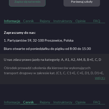
Zapisz się na termin
Porównaj szkoły
Informacje
Cennik
Rejony
Instruktorzy
Opinie
FAQ
Zapraszamy do nas:
1. Partyzantów 59, 32-100 Proszowice, Polska
Biuro otwarte od poniedziałku do piątku od 8:00 do 15:30
U nas zdasz prawo jazdy na kategorię: A, A1, A2, AM, B, B+E, C, D
Ośrodek prowadzi szkolenia dla kierowców wykonujących
transport drogowy w zakresie kat. (C1, C, C1+E, C+E, D1, D, D1+E,
D+E)
WIĘCEJ
Oferujemy:
– Szkolenie okresowe
– Kwalifikacja wstępna
– Kwalifikacja wstępna przyśpieszona
Informacje
Cennik
Rejony
Instruktorzy
Opinie
FAQ
– Kwalifikacja wstępna uzupełniająca
więcej informacji dotyczących czny i waruknów szkolenia pod