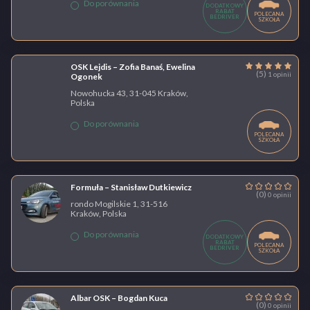
Do porównania
DODATKOWY
RABAT
POLECANA
BEDRIVER
SZKOŁA
OSK Lejdis – Zofia Banaś, Ewelina
(5)
1 opinii
Ogonek
Nowohucka 43, 31-045 Kraków,
Polska
Do porównania
POLECANA
SZKOŁA
Formuła – Stanisław Dutkiewicz
(0)
0 opinii
rondo Mogilskie 1, 31-516
Kraków, Polska
Do porównania
DODATKOWY
RABAT
POLECANA
BEDRIVER
SZKOŁA
Albar OSK – Bogdan Kuca
(0)
0 opinii