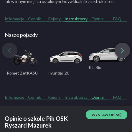
lub w innym miejscu ustalonym indywidualnie z instruktorem
Informacje
Cennik
Rejony
Instruktorzy
Opinie
FAQ
Nasze pojazdy
Kia Rio
Romet ZetKA50
Hyundai i20
D
Informacje
Cennik
Rejony
Instruktorzy
Opinie
FAQ
WYSTAW OPINIĘ
Opinie o szkole Pik OSK –
Ryszard Mazurek