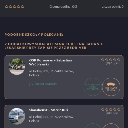
Ocena ogólna: 0/5
Liczba opinii: 0
PODOBNE SZKOŁY POLECANE:
Z DODATKOWYM RABATEM NA KURS I NA BADANIE
LEKARSKIE PRZY ZAPISIE PRZEZ BEDRIVER
OSK Kormoran – Sebastian
(0)
0 opinii
Wróblewski
al. Pokoju 83, 31-548 Kraków,
Polska
Do porównania
DODATKOWY
RABAT
POLECANA
BEDRIVER
SZKOŁA
Skarabeusz – Marcin Kuś
(0)
0 opinii
al. Pokoju 44, 31-572 Kraków,
Polska