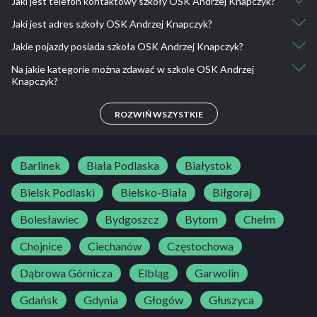
Jaki jest telefon kontaktowy szkoły OSK Andrzej Knapczyk?
Nie, nie ma takiej możliwości.
Jaki jest adres szkoły OSK Andrzej Knapczyk?
507 110 231
Jakie pojazdy posiada szkoła OSK Andrzej Knapczyk?
Osiedle Świerczewskiego 7, 32-090 Słomniki
Na jakie kategorie można zdawać w szkole OSK Andrzej
Suzuki Baleno
Knapczyk?
B
ROZWIŃ WSZYSTKIE
Barlinek
Biała Podlaska
Białystok
Bielsk Podlaski
Bielsko-Biała
Biłgoraj
Bolesławiec
Bydgoszcz
Bytom
Chełm
Chojnice
Ciechanów
Częstochowa
Dąbrowa Górnicza
Elbląg
Garwolin
Gdańsk
Gdynia
Głogów
Głuszyca