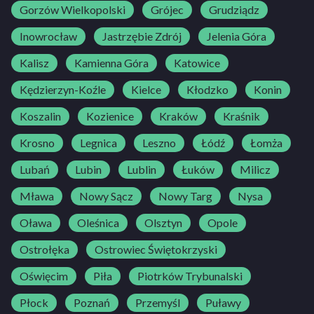
Gorzów Wielkopolski
Grójec
Grudziądz
Inowrocław
Jastrzębie Zdrój
Jelenia Góra
Kalisz
Kamienna Góra
Katowice
Kędzierzyn-Koźle
Kielce
Kłodzko
Konin
Koszalin
Kozienice
Kraków
Kraśnik
Krosno
Legnica
Leszno
Łódź
Łomża
Lubań
Lubin
Lublin
Łuków
Milicz
Mława
Nowy Sącz
Nowy Targ
Nysa
Oława
Oleśnica
Olsztyn
Opole
Ostrołęka
Ostrowiec Świętokrzyski
Oświęcim
Piła
Piotrków Trybunalski
Płock
Poznań
Przemyśl
Puławy