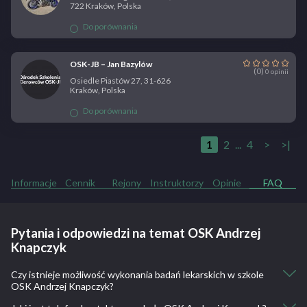
722 Kraków, Polska
Do porównania
OSK-JB – Jan Bazylów
(0)
0 opinii
Osiedle Piastów 27, 31-626
Kraków, Polska
Do porównania
1
2
...
4
>
>|
Informacje
Cennik
Rejony
Instruktorzy
Opinie
FAQ
Pytania i odpowiedzi na temat OSK Andrzej
Knapczyk
Czy istnieje możliwość wykonania badań lekarskich w szkole
OSK Andrzej Knapczyk?