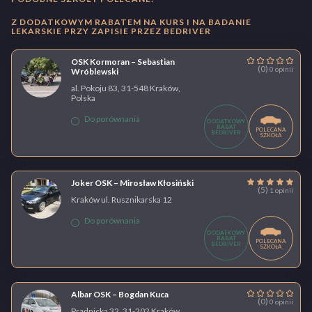
Z DODATKOWYM RABATEM NA KURS I NA BADANIE
LEKARSKIE PRZY ZAPISIE PRZEZ BEDRIVER
OSK Kormoran – Sebastian
(0)
0 opinii
Wróblewski
al. Pokoju 83, 31-548 Kraków,
Polska
Do porównania
DODATKOWY
RABAT
POLECANA
BEDRIVER
SZKOŁA
Joker OSK – Mirosław Kłosiński
(5)
1 opinii
Kraków ul. Rusznikarska 12
Do porównania
DODATKOWY
RABAT
POLECANA
BEDRIVER
SZKOŁA
Albar OSK – Bogdan Kuca
(0)
0 opinii
Prądnicka 32, 31-202 Kraków,