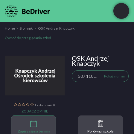
Home
Słomniki
OSK Andrzej Knapczyk
Wróć do przeglądania szkół
OSK Andrzej
Knapczyk
507 110 231
Pokaż numer
Liczba opinii: 0
ZOBACZ OPINIE
Zapisz się na termin
Porównaj szkoły