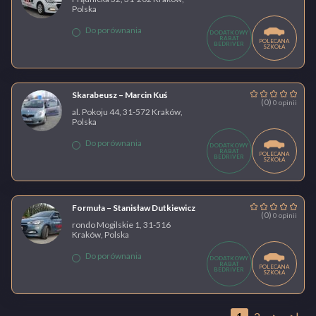
Polska
Do porównania
DODATKOWY
RABAT
POLECANA
BEDRIVER
SZKOŁA
Skarabeusz – Marcin Kuś
(0)
0 opinii
al. Pokoju 44, 31-572 Kraków,
Polska
Do porównania
DODATKOWY
RABAT
POLECANA
BEDRIVER
SZKOŁA
Formuła – Stanisław Dutkiewicz
(0)
0 opinii
rondo Mogilskie 1, 31-516
Kraków, Polska
Do porównania
DODATKOWY
RABAT
POLECANA
BEDRIVER
SZKOŁA