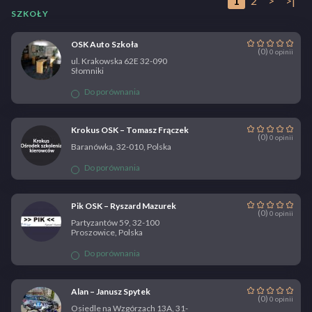
1
2
>
>|
SZKOŁY
OSK Auto Szkoła
(0)
0 opinii
ul. Krakowska 62E 32-090
Słomniki
Do porównania
Krokus OSK – Tomasz Frączek
(0)
0 opinii
Baranówka, 32-010, Polska
Do porównania
Pik OSK – Ryszard Mazurek
(0)
0 opinii
Partyzantów 59, 32-100
Proszowice, Polska
Do porównania
Alan – Janusz Spytek
(0)
0 opinii
Osiedle na Wzgórzach 13A, 31-