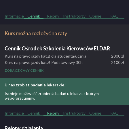
rzetelność, poczucie humoru i kultura osobista! Nie wahaj się, zdaj
prawo jazdy z nami!
Informacje
Cennik
Rejony
Instruktorzy
Opinie
FAQ
ZOBACZ PEŁNY OPIS SZKOŁY
Kurs można rozłożyć na raty
Cennik Ośrodek Szkolenia Kierowców ELDAR
Kurs na prawo jazdy kat.B dla studenta/ucznia
2000 zł
Kurs na prawo jazdy kat.B Podstawowy 30h
2100 zł
szkolenia teoretycznego, 30h szkolenia
ZOBACZ CAŁY CENNIK
praktycznego, egzamin wewnętrzny teoretyczny,
egzamin wewnętrzny praktyczny, materiały
szkoleniowe: Dostęp on-line do materiałów
U nas zrobisz badania lekarskie!
szkoleniowych i testów.
Istnieje możliwość zrobienia badań u lekarza z którym
Kurs na prawo jazdy kat.B Rozszerzony. 30h
2600 zł
współpracujemy.
szkolenia teoretycznego, 40h szkolenia
praktycznego, egzamin wewnętrzny teoretyczny,
egzamin wewnętrzny praktyczny, materiały
Informacje
Cennik
Rejony
Instruktorzy
Opinie
FAQ
szkoleniowe: Dostęp on-line do materiałów
szkoleniowych i testów.
Rejony działania