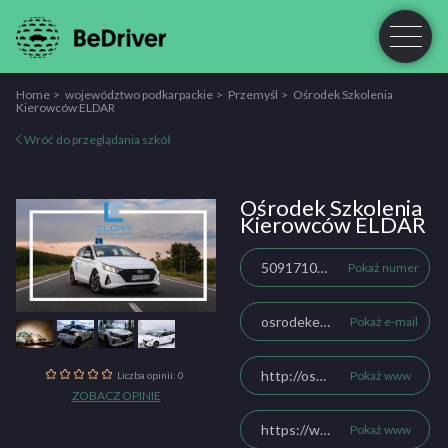
Home
województwo podkarpackie
Przemyśl
Ośrodek Szkolenia
Kierowców ELDAR
Wróć do przeglądania szkół
Ośrodek Szkolenia
Kierowców ELDAR
509171052
Pokaż numer
osrodekeldar@gmail.com
Pokaż e-mail
http://osrodekeldar.pl/
Pokaż www
Liczba opinii: 0
ZOBACZ OPINIE
https://www.facebook.com/osrodekeldar
Pokaż www