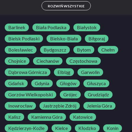
B
ROZWIŃ WSZYSTKIE
Barlinek
Biała Podlaska
Białystok
Bielsk Podlaski
Bielsko-Biała
Biłgoraj
Bolesławiec
Bydgoszcz
Bytom
Chełm
Chojnice
Ciechanów
Częstochowa
Dąbrowa Górnicza
Elbląg
Garwolin
Gdańsk
Gdynia
Głogów
Głuszyca
Gorzów Wielkopolski
Grójec
Grudziądz
Inowrocław
Jastrzębie Zdrój
Jelenia Góra
Kalisz
Kamienna Góra
Katowice
Kędzierzyn-Koźle
Kielce
Kłodzko
Konin