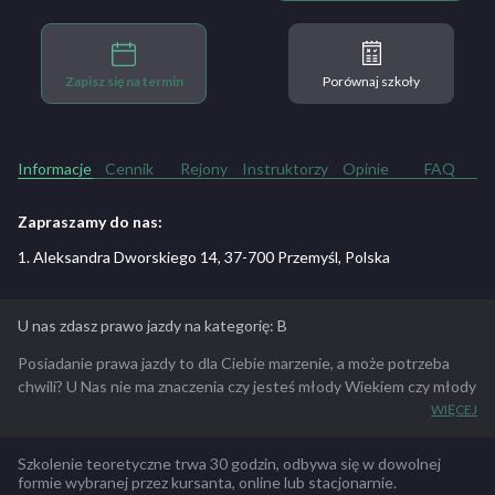
Zapisz się na termin
Porównaj szkoły
Informacje
Cennik
Rejony
Instruktorzy
Opinie
FAQ
Zapraszamy do nas:
1. Aleksandra Dworskiego 14, 37-700 Przemyśl, Polska
U nas zdasz prawo jazdy na kategorię: B
Posiadanie prawa jazdy to dla Ciebie marzenie, a może potrzeba
chwili? U Nas nie ma znaczenia czy jesteś młody Wiekiem czy młody
Duchem . Pomożemy Ci je zdobyć bo NIGDY nie jest za późno! Nasz
WIĘCEJ
ośrodek szkolenia kierowców kształci przyszłych kierowców od
roku 2005, w przeciągu tych lat setki naszych kursantów zdobyło
Szkolenie teoretyczne trwa 30 godzin, odbywa się w dowolnej
swoje wymarzone prawko. Cechuje nas cierpliwość, opanowanie,
formie wybranej przez kursanta, online lub stacjonarnie.