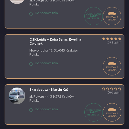
al. Pokoju 83, 31-548 Kraków,
Polska
Do porównania
DODATKOWY
RABAT
POLECANA
BEDRIVER
SZKOŁA
OSK Lejdis – Zofia Banaś, Ewelina
(5)
1 opinii
Ogonek
Nowohucka 43, 31-045 Kraków,
Polska
Do porównania
POLECANA
SZKOŁA
Skarabeusz – Marcin Kuś
(0)
0 opinii
al. Pokoju 44, 31-572 Kraków,
Polska
Do porównania
DODATKOWY
RABAT
POLECANA
BEDRIVER
SZKOŁA