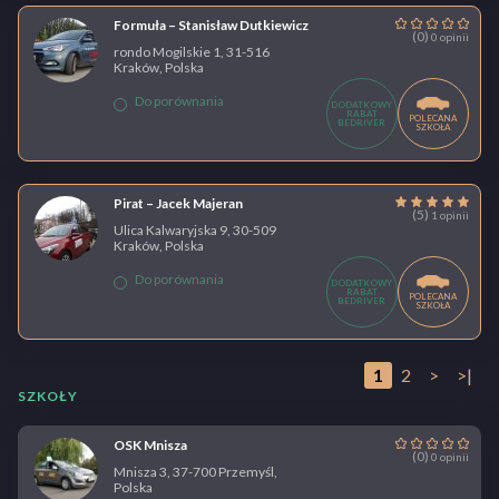
Formuła – Stanisław Dutkiewicz
(0)
0 opinii
rondo Mogilskie 1, 31-516
Kraków, Polska
Do porównania
DODATKOWY
RABAT
POLECANA
BEDRIVER
SZKOŁA
Pirat – Jacek Majeran
(5)
1 opinii
Ulica Kalwaryjska 9, 30-509
Kraków, Polska
Do porównania
DODATKOWY
RABAT
POLECANA
BEDRIVER
SZKOŁA
1
2
>
>|
SZKOŁY
OSK Mnisza
(0)
0 opinii
Mnisza 3, 37-700 Przemyśl,
Polska