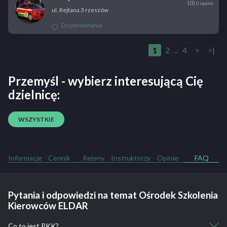
(0)
0 opinii
ul. Rejtana 3 rzeszów
Do porównania
1
2
...
4
>
>|
Przemyśl - wybierz interesującą Cię
dzielnicę:
WSZYSTKIE
Informacje
Cennik
Rejony
Instruktorzy
Opinie
FAQ
Pytania i odpowiedzi na temat Ośrodek Szkolenia
Kierowców ELDAR
Co to jest PKK?