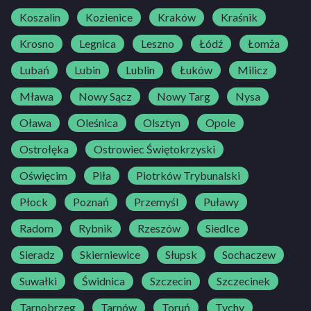
Koszalin
Kozienice
Kraków
Kraśnik
Krosno
Legnica
Leszno
Łódź
Łomża
Lubań
Lubin
Lublin
Łuków
Milicz
Mława
Nowy Sącz
Nowy Targ
Nysa
Oława
Oleśnica
Olsztyn
Opole
Ostrołęka
Ostrowiec Świętokrzyski
Oświęcim
Piła
Piotrków Trybunalski
Płock
Poznań
Przemyśl
Puławy
Radom
Rybnik
Rzeszów
Siedlce
Sieradz
Skierniewice
Słupsk
Sochaczew
Suwałki
Świdnica
Szczecin
Szczecinek
Tarnobrzeg
Tarnów
Toruń
Tychy