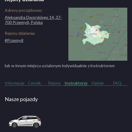
Jazdy doszkalające 1h. Potrzebujesz więcej czasu ?
70 zł
Skorzystaj z jazdy doszkalającej, aby szlifować
Adresy początkowe:
swoje umiejętności.
Aleksandra Dworskiego 14, 37-
Jazdy doszkalające 10h. Czujesz, się niepewnie za
650 zł
700 Przemyśl, Polska
kółkiem? Potrzebujesz więcej czasu ? W pakiecie
taniej, skorzystaj z dodatkowych godzin jazd
Rejony działania:
doszkalających, aby szlifować swoje umiejętności.
#Przemyśl
lub w innym miejscu ustalonym indywidualnie z instruktorem
Informacje
Cennik
Rejony
Instruktorzy
Opinie
FAQ
Nasze pojazdy