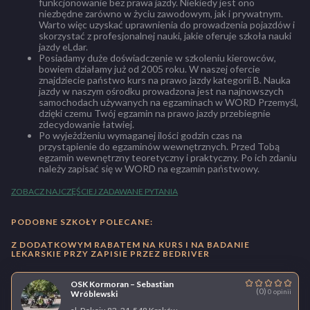
funkcjonowanie bez prawa jazdy. Niekiedy jest ono
niezbędne zarówno w życiu zawodowym, jak i prywatnym.
Warto więc uzyskać uprawnienia do prowadzenia pojazdów i
skorzystać z profesjonalnej nauki, jakie oferuje szkoła nauki
jazdy eLdar.
Posiadamy duże doświadczenie w szkoleniu kierowców,
bowiem działamy już od 2005 roku. W naszej ofercie
znajdziecie państwo kurs na prawo jazdy kategorii B. Nauka
jazdy w naszym ośrodku prowadzona jest na najnowszych
samochodach używanych na egzaminach w WORD Przemyśl,
dzięki czemu Twój egzamin na prawo jazdy przebiegnie
zdecydowanie łatwiej.
Po wyjeżdżeniu wymaganej ilości godzin czas na
przystąpienie do egzaminów wewnętrznych. Przed Tobą
egzamin wewnętrzny teoretyczny i praktyczny. Po ich zdaniu
należy zapisać się w WORD na egzamin państwowy.
ZOBACZ NAJCZĘŚCIEJ ZADAWANE PYTANIA
PODOBNE SZKOŁY POLECANE:
Z DODATKOWYM RABATEM NA KURS I NA BADANIE
LEKARSKIE PRZY ZAPISIE PRZEZ BEDRIVER
OSK Kormoran – Sebastian
(0)
0 opinii
Wróblewski