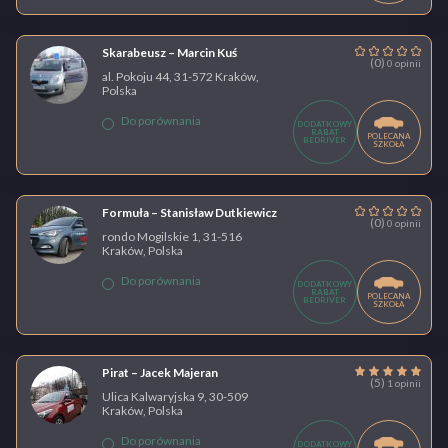
Skarabeusz – Marcin Kuś
(0)
0 opinii
al. Pokoju 44, 31-572 Kraków,
Polska
Do porównania
DODATKOWY
RABAT
POLECANA
BEDRIVER
SZKOŁA
Formuła – Stanisław Dutkiewicz
(0)
0 opinii
rondo Mogilskie 1, 31-516
Kraków, Polska
Do porównania
DODATKOWY
RABAT
POLECANA
BEDRIVER
SZKOŁA
Pirat – Jacek Majeran
(5)
1 opinii
Ulica Kalwaryjska 9, 30-509
Kraków, Polska
Do porównania
DODATKOWY