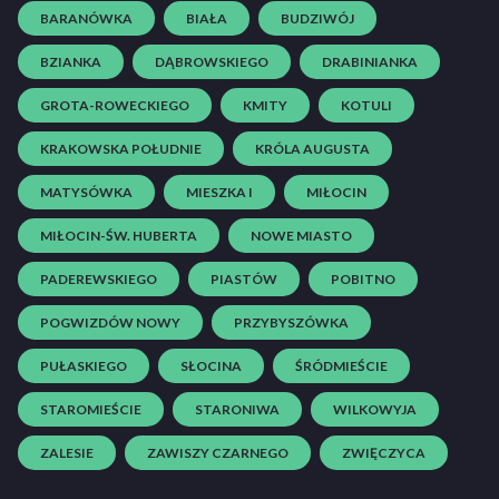
BARANÓWKA
BIAŁA
BUDZIWÓJ
BZIANKA
DĄBROWSKIEGO
DRABINIANKA
GROTA-ROWECKIEGO
KMITY
KOTULI
KRAKOWSKA POŁUDNIE
KRÓLA AUGUSTA
MATYSÓWKA
MIESZKA I
MIŁOCIN
MIŁOCIN-ŚW. HUBERTA
NOWE MIASTO
PADEREWSKIEGO
PIASTÓW
POBITNO
POGWIZDÓW NOWY
PRZYBYSZÓWKA
PUŁASKIEGO
SŁOCINA
ŚRÓDMIEŚCIE
STAROMIEŚCIE
STARONIWA
WILKOWYJA
ZALESIE
ZAWISZY CZARNEGO
ZWIĘCZYCA