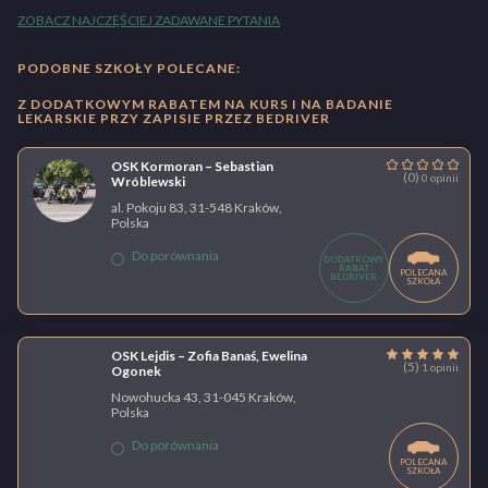
ZOBACZ NAJCZĘŚCIEJ ZADAWANE PYTANIA
PODOBNE SZKOŁY POLECANE:
Z DODATKOWYM RABATEM NA KURS I NA BADANIE
LEKARSKIE PRZY ZAPISIE PRZEZ BEDRIVER
OSK Kormoran – Sebastian
(0)
0 opinii
Wróblewski
al. Pokoju 83, 31-548 Kraków,
Polska
Do porównania
DODATKOWY
RABAT
POLECANA
BEDRIVER
SZKOŁA
OSK Lejdis – Zofia Banaś, Ewelina
(5)
1 opinii
Ogonek
Nowohucka 43, 31-045 Kraków,
Polska
Do porównania
POLECANA
SZKOŁA