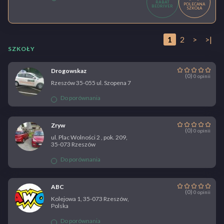
RABAT
POLECANA
BEDRIVER
SZKOŁA
1
2
>
>|
SZKOŁY
Drogowskaz
(0)
0 opinii
Rzeszów 35-055 ul. Szopena 7
Do porównania
Zryw
(0)
0 opinii
ul. Plac Wolności 2 , pok. 209,
35-073 Rzeszów
Do porównania
ABC
(0)
0 opinii
Kolejowa 1, 35-073 Rzeszów,
Polska
Do porównania