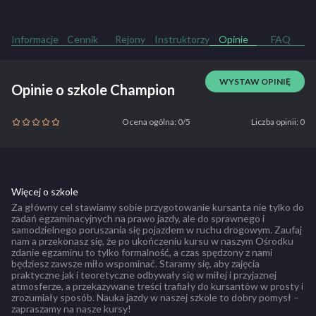
Informacje
Cennik
Rejony
Instruktorzy
Opinie
FAQ
WYSTAW OPINIĘ
Opinie o szkole Champion
Ocena ogólna: 0/5
Liczba opinii: 0
Więcej o szkole
Za główny cel stawiamy sobie przygotowanie kursanta nie tylko do
zadań egzaminacyjnych na prawo jazdy, ale do sprawnego i
samodzielnego poruszania się pojazdem w ruchu drogowym. Zaufaj
nam a przekonasz się, że po ukończeniu kursu w naszym Ośrodku
zdanie egzaminu to tylko formalność, a czas spędzony z nami
będziesz zawsze miło wspominać. Staramy się, aby zajęcia
praktyczne jak i teoretyczne odbywały się w miłej i przyjaznej
atmosferze, a przekazywane treści trafiały do kursantów w prosty i
zrozumiały sposób. Nauka jazdy w naszej szkole to dobry pomysł –
zapraszamy na nasze kursy!