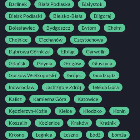
Barlinek
Biała Podlaska
Białystok
Bielsk Podlaski
Bielsko-Biała
Biłgoraj
Bolesławiec
Bydgoszcz
Bytom
Chełm
Chojnice
Ciechanów
Częstochowa
Dąbrowa Górnicza
Elbląg
Garwolin
Gdańsk
Gdynia
Głogów
Głuszyca
Gorzów Wielkopolski
Grójec
Grudziądz
Inowrocław
Jastrzębie Zdrój
Jelenia Góra
Kalisz
Kamienna Góra
Katowice
Kędzierzyn-Koźle
Kielce
Kłodzko
Konin
Koszalin
Kozienice
Kraków
Kraśnik
Krosno
Legnica
Leszno
Łódź
Łomża