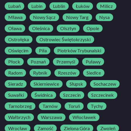
Lubań
Lubin
Lublin
Łuków
Milicz
Mława
Nowy Sącz
Nowy Targ
Nysa
Oława
Oleśnica
Olsztyn
Opole
Ostrołęka
Ostrowiec Świętokrzyski
Oświęcim
Piła
Piotrków Trybunalski
Płock
Poznań
Przemyśl
Puławy
Radom
Rybnik
Rzeszów
Siedlce
Sieradz
Skierniewice
Słupsk
Sochaczew
Suwałki
Świdnica
Szczecin
Szczecinek
Tarnobrzeg
Tarnów
Toruń
Tychy
Wałbrzych
Warszawa
Włocławek
Wrocław
Zamość
Zielona Góra
Zwoleń