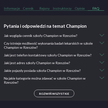
Informacje
Cennik
Rejony
Instruktorzy
Opinie
FAQ
Pytania i odpowiedzi na temat Champion
Jak wygląda cennik szkoły Champion w Rzeszów?
Czy istnieje możliwość wykonania badań lekarskich w szkole
Kurs kat. B: 1900
Champion w Rzeszów?
Kurs kat. B dla uczniów: 1800
Kurs kat. A i B: 3300
Jaki jest telefon kontaktowy szkoły Champion w Rzeszów?
Nie, nie ma takiej możliwości.
Kurs kat. A2 i B: 3200
Jaki jest adres szkoły Champion w Rzeszów?
Kurs kat. Am: 800
510 246 708
Kurs kat. A1: 1300
Jakie pojazdy posiada szkoła Champion w Rzeszów?
ul. Rejtana 3 rzeszów
Kurs kat. A2: 1600
ul. Trembeckiego 3, ul. Trembeckiego 10
Na jakie kategorie można zdawać w szkole Champion w
Kurs kat. A: 1800
Hyundai i20, Honda CBF 125, Junak 902, Yamaha XJ6N
Rzeszów?
Kurs kat. A dla A2: 900
Jazdy doszkalające kat. B: 70
A, A1, A2, AM, B
Jazdy doszkalające kat. Am, A1, A2, A: 80
ROZWIŃ WSZYSTKIE