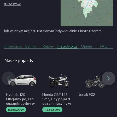
#Rzeszów
lub w innym miejscu ustalonym indywidualnie z instruktorem
Informacje
Cennik
Rejony
Instruktorzy
Opinie
FAQ
Nasze pojazdy
Hyundai i20
Honda CBF 125
Junak 902
Y
Oficjalny pojazd
Oficjalny pojazd
O
egzaminacyjny w
egzaminacyjny w
e
RZESZÓW
RZESZÓW