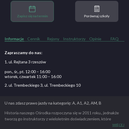
Zapisz się na termin
Porównaj szkoły
Informacje
Cennik
Rejony
Instruktorzy
Opinie
FAQ
Zapraszamy do nas:
1. ul. Rejtana 3 rzeszów
pon., śr., pt. 12:00 – 16:00
wtorek, czwartek 11:00 – 16:00
2. ul. Trembeckiego 3, ul. Trembeckiego 10
U nas zdasz prawo jazdy na kategorię: A, A1, A2, AM, B
Historia naszego Ośrodka rozpoczyna się w 2011 roku., jednakże
tworzą go instruktorzy z wieloletnim doświadczeniem, które
zdobywaliśmy ucząc w różnych ośrodkach szkolenia kierowców w
WIĘCEJ