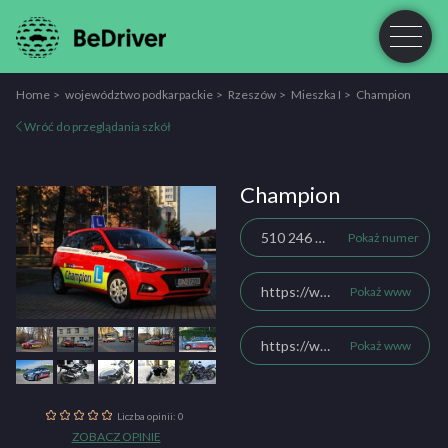
Home
województwo podkarpackie
Rzeszów
Mieszka I
Champion
Wróć do przeglądania szkół
Champion
510 246 708
Pokaż numer
https://www.champion-osk.pl/
Pokaż www
https://www.facebook.com/championosk/
Pokaż www
Liczba opinii: 0
ZOBACZ OPINIE