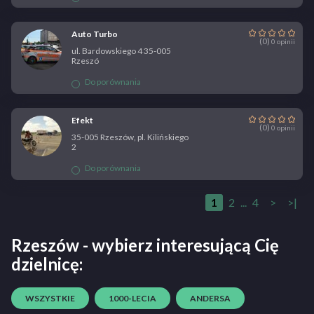
Auto Turbo
(0)
0 opinii
ul. Bardowskiego 4 35-005
Rzeszó
Do porównania
Efekt
(0)
0 opinii
35-005 Rzeszów, pl. Kilińskiego
2
Do porównania
1
2
...
4
>
>|
Rzeszów - wybierz interesującą Cię
dzielnicę:
WSZYSTKIE
1000-LECIA
ANDERSA