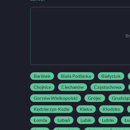
Br
Barlinek
Biała Podlaska
Białystok
Chojnice
Ciechanów
Częstochowa
Gorzów Wielkopolski
Grójec
Grudzią
Kędzierzyn-Koźle
Kielce
Kłodzko
Łomża
Lubań
Lubin
Lublin
Łu