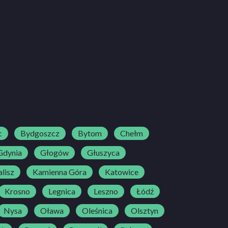
c
Bydgoszcz
Bytom
Chełm
Gdynia
Głogów
Głuszyca
lisz
Kamienna Góra
Katowice
Krosno
Legnica
Leszno
Łódź
Nysa
Oława
Oleśnica
Olsztyn