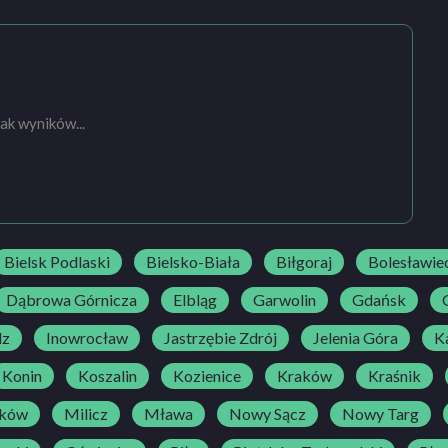
ak wyników...
Bielsk Podlaski
Bielsko-Biała
Biłgoraj
Bolesławie
Dąbrowa Górnicza
Elbląg
Garwolin
Gdańsk
dz
Inowrocław
Jastrzębie Zdrój
Jelenia Góra
Ka
Konin
Koszalin
Kozienice
Kraków
Kraśnik
ków
Milicz
Mława
Nowy Sącz
Nowy Targ