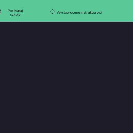
Porównaj
Wystaw ocenę instruktorowi
szkoły