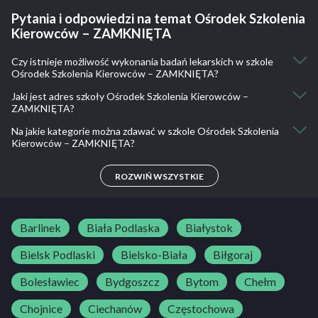
Pytania i odpowiedzi na temat Ośrodek Szkolenia
Kierowców – ZAMKNIĘTA
Czy istnieje możliwość wykonania badań lekarskich w szkole
Ośrodek Szkolenia Kierowców – ZAMKNIĘTA?
Jaki jest adres szkoły Ośrodek Szkolenia Kierowców –
Nie, nie ma takiej możliwości.
ZAMKNIĘTA?
Na jakie kategorie można zdawać w szkole Ośrodek Szkolenia
Trudna 47, 32-700 Bochnia, Polska
Kierowców – ZAMKNIĘTA?
-
ROZWIŃ WSZYSTKIE
Barlinek
Biała Podlaska
Białystok
Bielsk Podlaski
Bielsko-Biała
Biłgoraj
Bolesławiec
Bydgoszcz
Bytom
Chełm
Chojnice
Ciechanów
Częstochowa