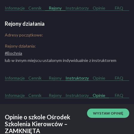
Informacje
Cennik
Rejony
Instruktorzy
Opinie
FAQ
Rejony działania
Adresy początkowe:
Rejony działania:
#Bochnia
lub w innym miejscu ustalonym indywidualnie z instruktorem
Informacje
Cennik
Rejony
Instruktorzy
Opinie
FAQ
Informacje
Cennik
Rejony
Instruktorzy
Opinie
FAQ
WYSTAW OPINIĘ
Opinie o szkole Ośrodek
Szkolenia Kierowców –
ZAMKNIĘTA