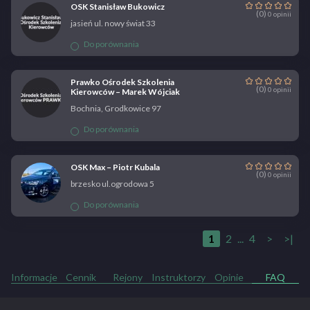
OSK Stanisław Bukowicz
(0)
0 opinii
jasień ul. nowy świat 33
Do porównania
Prawko Ośrodek Szkolenia
(0)
0 opinii
Kierowców – Marek Wójciak
Bochnia, Grodkowice 97
Do porównania
OSK Max – Piotr Kubala
(0)
0 opinii
brzesko ul.ogrodowa 5
Do porównania
1
2
...
4
>
>|
Informacje
Cennik
Rejony
Instruktorzy
Opinie
FAQ