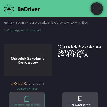
Home
Bochnia
Ośrodek Szkolenia Kierowców – ZAMKNIĘTA
Wróć do przeglądania szkół
Ośrodek Szkolenia
Kierowców –
ZAMKNIĘTA
Liczba opinii: 0
ZOBACZ OPINIE
Zapisz się na termin
Porównaj szkoły