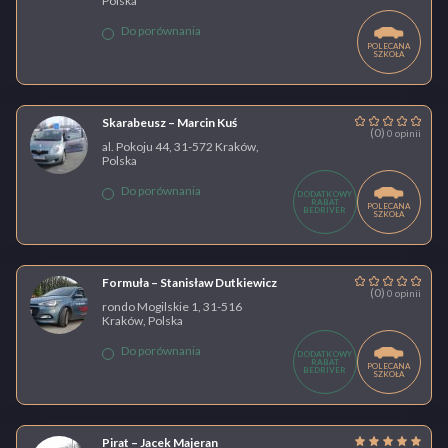
Polska
Do porównania
POLECANA
SZKOŁA
Skarabeusz – Marcin Kuś
(0)
0 opinii
al. Pokoju 44, 31-572 Kraków,
Polska
Do porównania
DODATKOWY
RABAT
POLECANA
BEDRIVER
SZKOŁA
Formuła – Stanisław Dutkiewicz
(0)
0 opinii
rondo Mogilskie 1, 31-516
Kraków, Polska
Do porównania
DODATKOWY
RABAT
POLECANA
BEDRIVER
SZKOŁA
Pirat – Jacek Majeran