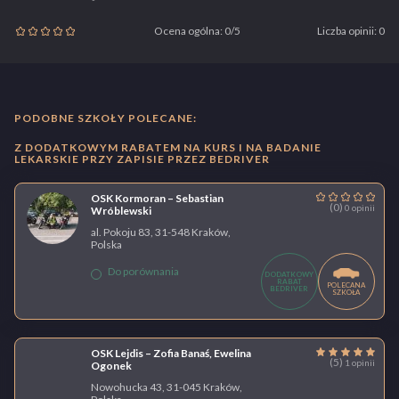
Ocena ogólna: 0/5
Liczba opinii: 0
PODOBNE SZKOŁY POLECANE:
Z DODATKOWYM RABATEM NA KURS I NA BADANIE
LEKARSKIE PRZY ZAPISIE PRZEZ BEDRIVER
OSK Kormoran – Sebastian
(0)
0 opinii
Wróblewski
al. Pokoju 83, 31-548 Kraków,
Polska
Do porównania
DODATKOWY
RABAT
POLECANA
BEDRIVER
SZKOŁA
OSK Lejdis – Zofia Banaś, Ewelina
(5)
1 opinii
Ogonek
Nowohucka 43, 31-045 Kraków,