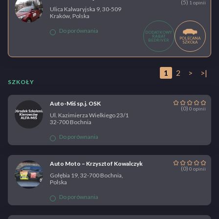
(5)
1 opinii
Ulica Kalwaryjska 9, 30-509
Kraków, Polska
Do porównania
DODATKOWY
RABAT
POLECANA
BEDRIVER
SZKOŁA
1
2
>
>|
SZKOŁY
Auto-Miś sp.j. OSK
(0)
0 opinii
Ul. Kazimierza Wielkiego 23/1
32-700 Bochnia
Do porównania
Auto Moto – Krzysztof Kowalczyk
(0)
0 opinii
Gołębia 19, 32-700 Bochnia,
Polska
Do porównania