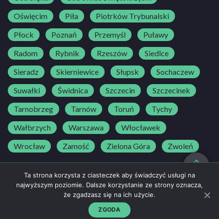
Oświęcim
Piła
Piotrków Trybunalski
Płock
Poznań
Przemyśl
Puławy
Radom
Rybnik
Rzeszów
Siedlce
Sieradz
Skierniewice
Słupsk
Sochaczew
Suwałki
Świdnica
Szczecin
Szczecinek
Tarnobrzeg
Tarnów
Toruń
Tychy
Wałbrzych
Warszawa
Włocławek
Wrocław
Zamość
Zielona Góra
Zwoleń
do góry
Ta strona korzysta z ciasteczek aby świadczyć usługi na
najwyższym poziomie. Dalsze korzystanie ze strony oznacza,
że zgadzasz się na ich użycie.
Regulamin
500 25 30 25
NAPISZ DO NAS
Polityka prywatności
ZGODA
kontakt@bedriver.pl
strefaosk@bedriver.pl
© BeDriver 2026