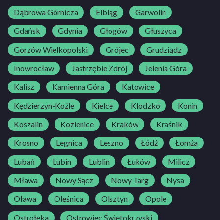
Dąbrowa Górnicza
Elbląg
Garwolin
Gdańsk
Gdynia
Głogów
Głuszyca
Gorzów Wielkopolski
Grójec
Grudziądz
Inowrocław
Jastrzębie Zdrój
Jelenia Góra
Kalisz
Kamienna Góra
Katowice
Kędzierzyn-Koźle
Kielce
Kłodzko
Konin
Koszalin
Kozienice
Kraków
Kraśnik
Krosno
Legnica
Leszno
Łódź
Łomża
Lubań
Lubin
Lublin
Łuków
Milicz
Mława
Nowy Sącz
Nowy Targ
Nysa
Oława
Oleśnica
Olsztyn
Opole
Ostrołęka
Ostrowiec Świętokrzyski