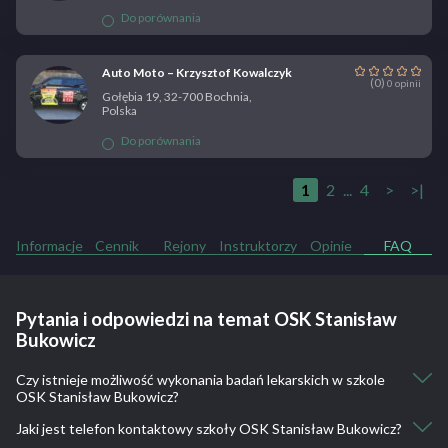
Do porównania
Auto Moto – Krzysztof Kowalczyk
(0)
0 opinii
Gołębia 19, 32-700 Bochnia,
Polska
Do porównania
1
2
...
4
>
>|
Informacje
Cennik
Rejony
Instruktorzy
Opinie
FAQ
Pytania i odpowiedzi na temat OSK Stanisław
Bukowicz
Czy istnieje możliwość wykonania badań lekarskich w szkole
OSK Stanisław Bukowicz?
Jaki jest telefon kontaktowy szkoły OSK Stanisław Bukowicz?
Nie, nie ma takiej możliwości.