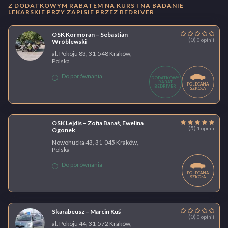
Z DODATKOWYM RABATEM NA KURS I NA BADANIE
LEKARSKIE PRZY ZAPISIE PRZEZ BEDRIVER
OSK Kormoran – Sebastian
(0)
0 opinii
Wróblewski
al. Pokoju 83, 31-548 Kraków,
Polska
Do porównania
DODATKOWY
RABAT
POLECANA
BEDRIVER
SZKOŁA
OSK Lejdis – Zofia Banaś, Ewelina
(5)
1 opinii
Ogonek
Nowohucka 43, 31-045 Kraków,
Polska
Do porównania
POLECANA
SZKOŁA
Skarabeusz – Marcin Kuś
(0)
0 opinii
al. Pokoju 44, 31-572 Kraków,