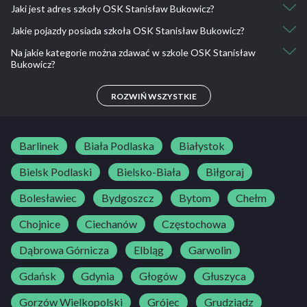
Jaki jest adres szkoły OSK Stanisław Bukowicz?
146 633 421
Jakie pojazdy posiada szkoła OSK Stanisław Bukowicz?
jasień ul. nowy świat 33
Na jakie kategorie można zdawać w szkole OSK Stanisław
Skoda Fabia
Bukowicz?
B
ROZWIŃ WSZYSTKIE
Barlinek
Biała Podlaska
Białystok
Bielsk Podlaski
Bielsko-Biała
Biłgoraj
Bolesławiec
Bydgoszcz
Bytom
Chełm
Chojnice
Ciechanów
Częstochowa
Dąbrowa Górnicza
Elbląg
Garwolin
Gdańsk
Gdynia
Głogów
Głuszyca
Gorzów Wielkopolski
Grójec
Grudziądz