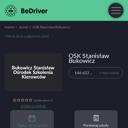
Home
Jasień
OSK Stanisław Bukowicz
Wróć do przeglądania szkół
OSK Stanisław
Bukowicz
146 633 421
Pokaż numer
Liczba opinii: 0
ZOBACZ OPINIE
Zapisz się na termin
Porównaj szkoły