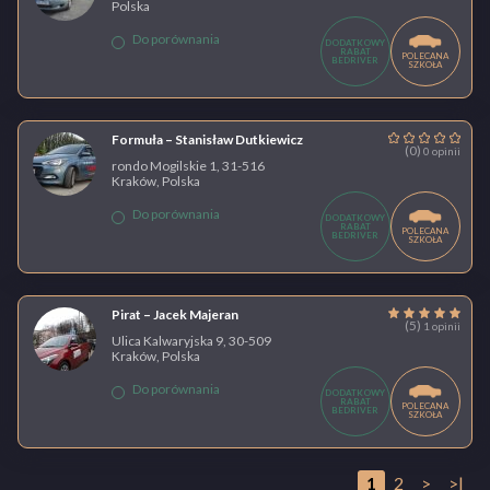
Polska
Do porównania
DODATKOWY
RABAT
POLECANA
BEDRIVER
SZKOŁA
Formuła – Stanisław Dutkiewicz
(0)
0 opinii
rondo Mogilskie 1, 31-516
Kraków, Polska
Do porównania
DODATKOWY
RABAT
POLECANA
BEDRIVER
SZKOŁA
Pirat – Jacek Majeran
(5)
1 opinii
Ulica Kalwaryjska 9, 30-509
Kraków, Polska
Do porównania
DODATKOWY
RABAT
POLECANA
BEDRIVER
SZKOŁA
1
2
>
>|