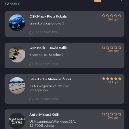
SZKOŁY
OSK Max – Piotr Kubala
(0)
0 opinii
brzesko ul.ogrodowa 5
Do porównania
OSK Halik – Dawid Halik
(0)
0 opinii
Brzesko, os. Szkolne 7
Do porównania
L-Perfect – Mateusz Żurek
(5)
1 opinii
os.Na wzgórzu 21, 32-823
Szczepanów
Do porównania
Auto-Miś sp.j. OSK
(0)
0 opinii
Ul. Kazimierza Wielkiego 23/1
32-700 Bochnia