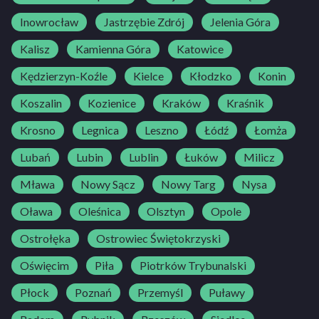
Inowrocław
Jastrzębie Zdrój
Jelenia Góra
Kalisz
Kamienna Góra
Katowice
Kędzierzyn-Koźle
Kielce
Kłodzko
Konin
Koszalin
Kozienice
Kraków
Kraśnik
Krosno
Legnica
Leszno
Łódź
Łomża
Lubań
Lubin
Lublin
Łuków
Milicz
Mława
Nowy Sącz
Nowy Targ
Nysa
Oława
Oleśnica
Olsztyn
Opole
Ostrołęka
Ostrowiec Świętokrzyski
Oświęcim
Piła
Piotrków Trybunalski
Płock
Poznań
Przemyśl
Puławy