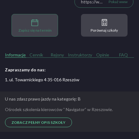
https://www.facebook.com/NavigatorOsk/
Pokaż www
Zapisz się na termin
Porównaj szkoły
Informacje
Cennik
Rejony
Instruktorzy
Opinie
FAQ
Zapraszamy do nas:
1. ul. Towarnickiego 4 35-016 Rzeszów
U nas zdasz prawo jazdy na kategorię: B
Ośrodek szkolenia kierowców ” Navigator” w Rzeszowie.
ZOBACZ PEŁNY OPIS SZKOŁY