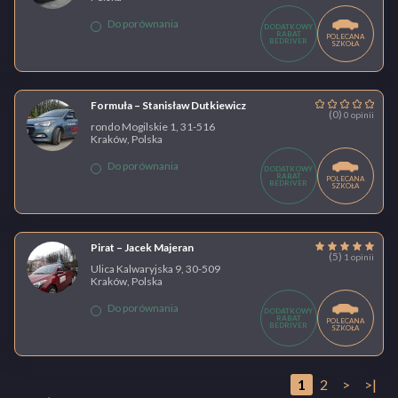
Do porównania
DODATKOWY
RABAT
POLECANA
BEDRIVER
SZKOŁA
Formuła – Stanisław Dutkiewicz
(0)
0 opinii
rondo Mogilskie 1, 31-516
Kraków, Polska
Do porównania
DODATKOWY
RABAT
POLECANA
BEDRIVER
SZKOŁA
Pirat – Jacek Majeran
(5)
1 opinii
Ulica Kalwaryjska 9, 30-509
Kraków, Polska
Do porównania
DODATKOWY
RABAT
POLECANA
BEDRIVER
SZKOŁA
1
2
>
>|