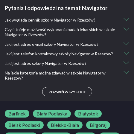
Pytania i odpowiedzi na temat Navigator
Jak wygląda cennik szkoły Navigator w Rzeszów?
Czy istnieje możliwość wykonania badań lekarskich w szkole
Kurs kat. B dla uczniów: 1799
Navigator w Rzeszów?
Kurs kat. B: 1899
Kurs kat. B przyspieszony: 2199
Jaki jest adres e-mail szkoły Navigator w Rzeszów?
Nie, nie ma takiej możliwości.
Kurs kat. B rozszerzony: 2199
Jaki jest telefon kontaktowy szkoły Navigator w Rzeszów?
Jazdy doszkalające kat. B: 65
osknavigator@gmail.com
Jazdy doszkalające kat. B dla kursantów: 60
Jaki jest adres szkoły Navigator w Rzeszów?
665 035 405, 721 120 690
Na jakie kategorie można zdawać w szkole Navigator w
ul. Towarnickiego 4 35-016 Rzeszów
Rzeszów?
B
ROZWIŃ WSZYSTKIE
Barlinek
Biała Podlaska
Białystok
Bielsk Podlaski
Bielsko-Biała
Biłgoraj