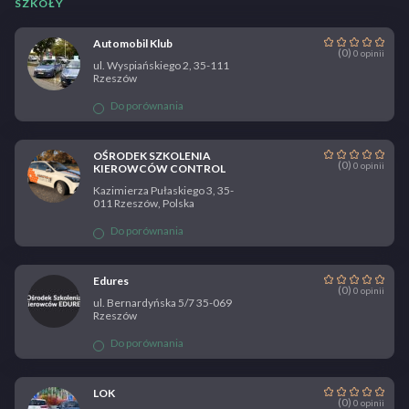
SZKOŁY
Automobil Klub
(0)
0 opinii
ul. Wyspiańskiego 2, 35-111
Rzeszów
Do porównania
OŚRODEK SZKOLENIA
(0)
0 opinii
KIEROWCÓW CONTROL
Kazimierza Pułaskiego 3, 35-
011 Rzeszów, Polska
Do porównania
Edures
(0)
0 opinii
ul. Bernardyńska 5/7 35-069
Rzeszów
Do porównania
LOK
(0)
0 opinii