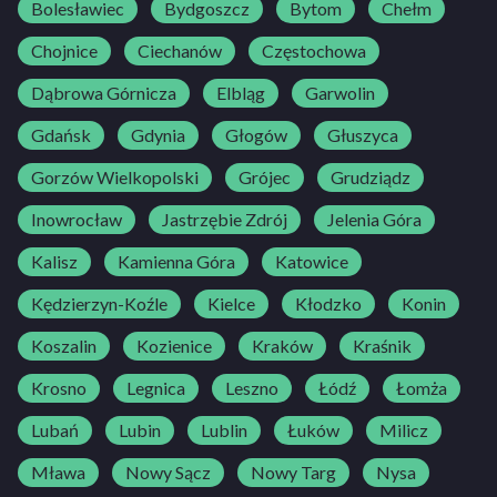
Bolesławiec
Bydgoszcz
Bytom
Chełm
Chojnice
Ciechanów
Częstochowa
Dąbrowa Górnicza
Elbląg
Garwolin
Gdańsk
Gdynia
Głogów
Głuszyca
Gorzów Wielkopolski
Grójec
Grudziądz
Inowrocław
Jastrzębie Zdrój
Jelenia Góra
Kalisz
Kamienna Góra
Katowice
Kędzierzyn-Koźle
Kielce
Kłodzko
Konin
Koszalin
Kozienice
Kraków
Kraśnik
Krosno
Legnica
Leszno
Łódź
Łomża
Lubań
Lubin
Lublin
Łuków
Milicz
Mława
Nowy Sącz
Nowy Targ
Nysa