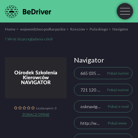
Home
województwo podkarpackie
Rzeszów
Pułaskiego
Navigator
Wróć do przeglądania szkół
Navigator
665 035 405
Pokaż numer
721 120 690
Pokaż numer
osknavigator@gmail.com
Pokaż e-mail
Liczba opinii: 0
ZOBACZ OPINIE
http://www.osk-navigator.pl/
Pokaż www