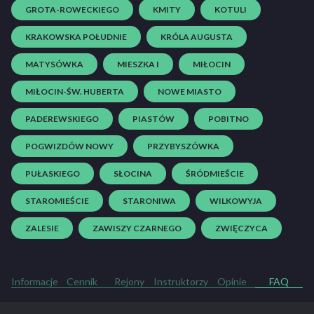
GROTA-ROWECKIEGO
KMITY
KOTULI
KRAKOWSKA POŁUDNIE
KRÓLA AUGUSTA
MATYSÓWKA
MIESZKA I
MIŁOCIN
MIŁOCIN-ŚW. HUBERTA
NOWE MIASTO
PADEREWSKIEGO
PIASTÓW
POBITNO
POGWIZDÓW NOWY
PRZYBYSZÓWKA
PUŁASKIEGO
SŁOCINA
ŚRÓDMIEŚCIE
STAROMIEŚCIE
STARONIWA
WILKOWYJA
ZALESIE
ZAWISZY CZARNEGO
ZWIĘCZYCA
Informacje
Cennik
Rejony
Instruktorzy
Opinie
FAQ