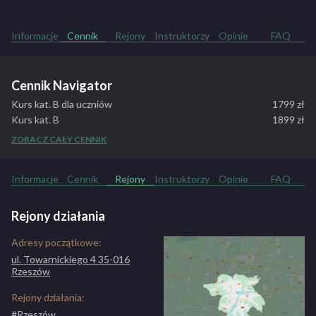
Informacje
Cennik
Rejony
Instruktorzy
Opinie
FAQ
Cennik Navigator
Kurs kat. B dla uczniów
1799 zł
Kurs kat. B
1899 zł
Kurs kat. B przyspieszony
2199 zł
ZOBACZ CAŁY CENNIK
Kurs kat. B rozszerzony
2199 zł
Jazdy doszkalające kat. B
65 zł
Informacje
Cennik
Rejony
Instruktorzy
Opinie
FAQ
Jazdy doszkalające kat. B dla kursantów
60 zł
Rejony działania
Adresy początkowe:
ul. Towarnickiego 4 35-016
Rzeszów
Rejony działania:
#Rzeszów