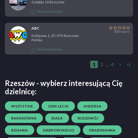
Gołębia 10 Rzeszów
Do porównania
ABC
(0)
0 opinii
Kolejowa 1, 35-073 Rzeszów,
Polska
Do porównania
1
2
...
4
>
>|
Rzeszów - wybierz interesującą Cię
dzielnicę:
WSZYSTKIE
1000-LECIA
ANDERSA
BARANÓWKA
BIAŁA
BUDZIWÓJ
BZIANKA
DĄBROWSKIEGO
DRABINIANKA