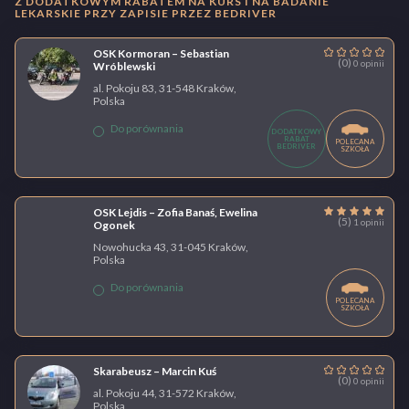
Z DODATKOWYM RABATEM NA KURS I NA BADANIE
LEKARSKIE PRZY ZAPISIE PRZEZ BEDRIVER
OSK Kormoran – Sebastian
(0)
0 opinii
Wróblewski
al. Pokoju 83, 31-548 Kraków,
Polska
Do porównania
DODATKOWY
RABAT
POLECANA
BEDRIVER
SZKOŁA
OSK Lejdis – Zofia Banaś, Ewelina
(5)
1 opinii
Ogonek
Nowohucka 43, 31-045 Kraków,
Polska
Do porównania
POLECANA
SZKOŁA
Skarabeusz – Marcin Kuś
(0)
0 opinii
al. Pokoju 44, 31-572 Kraków,
Polska