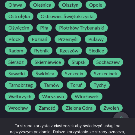
Oława
Oleśnica
Olsztyn
Opole
Ostrołęka
Ostrowiec Świętokrzyski
Oświęcim
Piła
Piotrków Trybunalski
Płock
Poznań
Przemyśl
Puławy
Radom
Rybnik
Rzeszów
Siedlce
Sieradz
Skierniewice
Słupsk
Sochaczew
Suwałki
Świdnica
Szczecin
Szczecinek
Tarnobrzeg
Tarnów
Toruń
Tychy
Wałbrzych
Warszawa
Włocławek
Wrocław
Zamość
Zielona Góra
Zwoleń
do góry
Ta strona korzysta z ciasteczek aby świadczyć usługi na
najwyższym poziomie. Dalsze korzystanie ze strony oznacza,