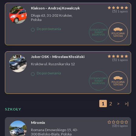
Klakson – Andrzej Kowalczyk
(5)
1 opinii
Długa 63, 31-202 Kraków,
Polska
Do porównania
DODATKOWY
RABAT
POLECANA
BEDRIVER
SZKOŁA
Joker OSK – Mirosław Kłosiński
(5)
1 opinii
Kraków ul. Rusznikarska 12
Do porównania
DODATKOWY
RABAT
POLECANA
BEDRIVER
SZKOŁA
1
2
>
>|
SZKOŁY
Miromix
(0)
0 opinii
Romana Dmowskiego 15, 43-
300 Bielsko-Biała, Polska