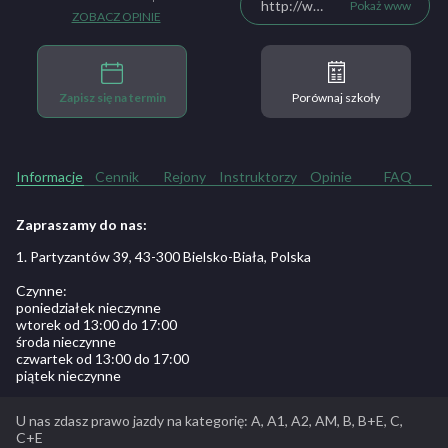
http://www.autko.bielsko.pl
Pokaż www
ZOBACZ OPINIE
Zapisz się na termin
Porównaj szkoły
Informacje
Cennik
Rejony
Instruktorzy
Opinie
FAQ
Zapraszamy do nas:
1. Partyzantów 39, 43-300 Bielsko-Biała, Polska
Czynne:
poniedziałek nieczynne
wtorek od 13:00 do 17:00
środa nieczynne
czwartek od 13:00 do 17:00
piątek nieczynne
U nas zdasz prawo jazdy na kategorię: A, A1, A2, AM, B, B+E, C,
C+E