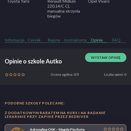
Toyota Yaris
Renault Midlum
Opel Vivaro
S
220.14/C CL
m
manualna skrzynia
b
biegów
Informacje
Cennik
Rejony
Instruktorzy
Opinie
FAQ
WYSTAW OPINIĘ
Opinie o szkole Autko
Ocena ogólna: 0/5
Liczba opinii: 0
PODOBNE SZKOŁY POLECANE:
Z DODATKOWYM RABATEM NA KURS I NA BADANIE
LEKARSKIE PRZY ZAPISIE PRZEZ BEDRIVER
Adrenalina OSK – Magda Piechota