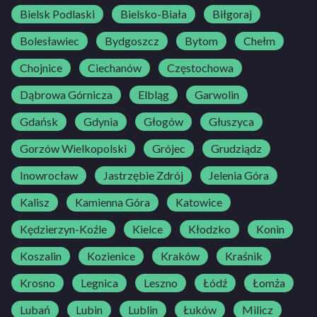
Bielsk Podlaski
Bielsko-Biała
Biłgoraj
Bolesławiec
Bydgoszcz
Bytom
Chełm
Chojnice
Ciechanów
Częstochowa
Dąbrowa Górnicza
Elbląg
Garwolin
Gdańsk
Gdynia
Głogów
Głuszyca
Gorzów Wielkopolski
Grójec
Grudziądz
Inowrocław
Jastrzębie Zdrój
Jelenia Góra
Kalisz
Kamienna Góra
Katowice
Kędzierzyn-Koźle
Kielce
Kłodzko
Konin
Koszalin
Kozienice
Kraków
Kraśnik
Krosno
Legnica
Leszno
Łódź
Łomża
Lubań
Lubin
Lublin
Łuków
Milicz