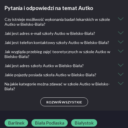
Pytania i odpowiedzi na temat Autko
Czy istnieje możliwość wykonania badań lekarskich w szkole
Autko w Bielsko-Biała?
Jaki jest adres e-mail szkoły Autko w Bielsko-Biała?
Tak, istnieje taka możliwość.
Współpracujemy z lekarzem medycyny - badania lekarskie na
Jaki jest telefon kontaktowy szkoły Autko w Bielsko-Biała?
biuro@autko.bielsko.pl
miejscu
Jak wygląda przebieg zajęć teoretycznych w szkole Autko w
33 810 32 02, 502 323 192, 510 487 762
Bielsko-Biała?
Jaki jest adres szkoły Autko w Bielsko-Biała?
Sale wykładowe wyposażone w nowoczesne środki dydaktyczne
(projektory, komputery, programy multimedialne
Jakie pojazdy posiada szkoła Autko w Bielsko-Biała?
Partyzantów 39, 43-300 Bielsko-Biała, Polska
Na jakie kategorie można zdawać w szkole Autko w Bielsko-
Toyota Yaris, Renault Midlum 220.14/C CL, Opel Vivaro, Suzuki
Biała?
Gladius 650, Yamaha YBR125 Custom
A, A1, A2, AM, B, B+E, C, C+E
ROZWIŃ WSZYSTKIE
Barlinek
Biała Podlaska
Białystok