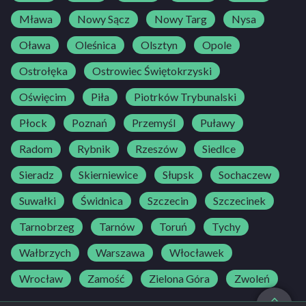
Mława
Nowy Sącz
Nowy Targ
Nysa
Oława
Oleśnica
Olsztyn
Opole
Ostrołęka
Ostrowiec Świętokrzyski
Oświęcim
Piła
Piotrków Trybunalski
Płock
Poznań
Przemyśl
Puławy
Radom
Rybnik
Rzeszów
Siedlce
Sieradz
Skierniewice
Słupsk
Sochaczew
Suwałki
Świdnica
Szczecin
Szczecinek
Tarnobrzeg
Tarnów
Toruń
Tychy
Wałbrzych
Warszawa
Włocławek
Wrocław
Zamość
Zielona Góra
Zwoleń