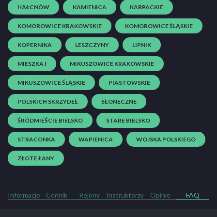
HAŁCNÓW
KAMIENICA
KARPACKIE
KOMOROWICE KRAKOWSKIE
KOMOROWICE ŚLĄSKIE
KOPERNIKA
LESZCZYNY
LIPNIK
MIESZKA I
MIKUSZOWICE KRAKOWSKIE
MIKUSZOWICE ŚLĄSKIE
PIASTOWSKIE
POLSKICH SKRZYDEŁ
SŁONECZNE
ŚRÓDMIEŚCIE BIELSKO
STARE BIELSKO
STRACONKA
WAPIENICA
WOJSKA POLSKIEGO
ZŁOTE ŁANY
Informacje
Cennik
Rejony
Instruktorzy
Opinie
FAQ