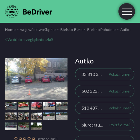
Home
województwo śląskie
Bielsko-Biała
Bielsko Południe
Autko
Wróć do przeglądania szkół
Autko
33 810 32 02
Pokaż numer
502 323 192
Pokaż numer
510 487 762
Pokaż numer
biuro@autko.bielsko.pl
Pokaż e-mail
Liczba opinii: 0