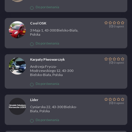
Do porównania
Cool OSK
(0)
0 opinii
3 Maja 1, 43-300 Bielsko-Biała,
Polska
Do porównania
Karpaty Piwowarczyk
(0)
0 opinii
Andrzeja Frycza-
Modrzewskiego 12, 43-300
Bielsko-Biała, Polska
Do porównania
Lider
(0)
0 opinii
Cyniarska 22, 43-300 Bielsko-
Biała, Polska
Do porównania