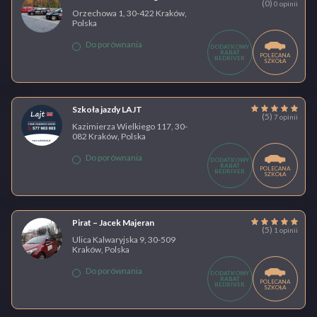
(0)
0 opinii
Orzechowa 1, 30-422 Kraków,
Polska
Do porównania
DODATKOWY
RABAT
POLECANA
BEDRIVER
SZKOŁA
Szkoła jazdy LAJT
(5)
7 opinii
Kazimierza Wielkiego 117, 30-
082 Kraków, Polska
Do porównania
DODATKOWY
RABAT
POLECANA
BEDRIVER
SZKOŁA
Pirat – Jacek Majeran
(5)
1 opinii
Ulica Kalwaryjska 9, 30-509
Kraków, Polska
Do porównania
DODATKOWY
RABAT
POLECANA
BEDRIVER
SZKOŁA