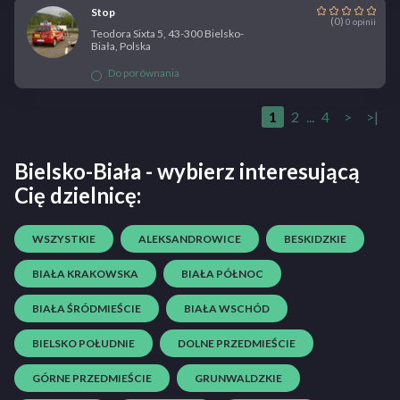
Stop
(0)
0 opinii
Teodora Sixta 5, 43-300 Bielsko-
Biała, Polska
Do porównania
1
2
...
4
>
>|
Bielsko-Biała - wybierz interesującą
Cię dzielnicę:
WSZYSTKIE
ALEKSANDROWICE
BESKIDZKIE
BIAŁA KRAKOWSKA
BIAŁA PÓŁNOC
BIAŁA ŚRÓDMIEŚCIE
BIAŁA WSCHÓD
BIELSKO POŁUDNIE
DOLNE PRZEDMIEŚCIE
GÓRNE PRZEDMIEŚCIE
GRUNWALDZKIE