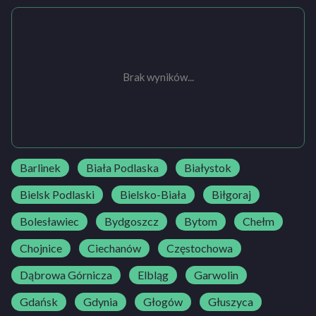
Brak wyników...
Barlinek
Biała Podlaska
Białystok
Bielsk Podlaski
Bielsko-Biała
Biłgoraj
Bolesławiec
Bydgoszcz
Bytom
Chełm
Chojnice
Ciechanów
Częstochowa
Dąbrowa Górnicza
Elbląg
Garwolin
Gdańsk
Gdynia
Głogów
Głuszyca