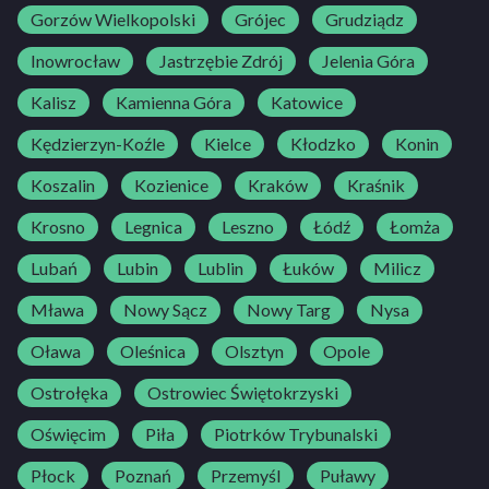
Gorzów Wielkopolski
Grójec
Grudziądz
Inowrocław
Jastrzębie Zdrój
Jelenia Góra
Kalisz
Kamienna Góra
Katowice
Kędzierzyn-Koźle
Kielce
Kłodzko
Konin
Koszalin
Kozienice
Kraków
Kraśnik
Krosno
Legnica
Leszno
Łódź
Łomża
Lubań
Lubin
Lublin
Łuków
Milicz
Mława
Nowy Sącz
Nowy Targ
Nysa
Oława
Oleśnica
Olsztyn
Opole
Ostrołęka
Ostrowiec Świętokrzyski
Oświęcim
Piła
Piotrków Trybunalski
Płock
Poznań
Przemyśl
Puławy