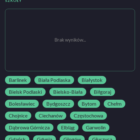
SZKOŁY
Brak wyników...
Barlinek
Biała Podlaska
Białystok
Bielsk Podlaski
Bielsko-Biała
Biłgoraj
Bolesławiec
Bydgoszcz
Bytom
Chełm
Chojnice
Ciechanów
Częstochowa
Dąbrowa Górnicza
Elbląg
Garwolin
Gdańsk
Gdynia
Głogów
Głuszyca