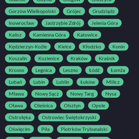
Gorzów Wielkopolski
Grójec
Grudziądz
Inowrocław
Jastrzębie Zdrój
Jelenia Góra
Kalisz
Kamienna Góra
Katowice
Kędzierzyn-Koźle
Kielce
Kłodzko
Konin
Koszalin
Kozienice
Kraków
Kraśnik
Krosno
Legnica
Leszno
Łódź
Łomża
Lubań
Lubin
Lublin
Łuków
Milicz
Mława
Nowy Sącz
Nowy Targ
Nysa
Oława
Oleśnica
Olsztyn
Opole
Ostrołęka
Ostrowiec Świętokrzyski
Oświęcim
Piła
Piotrków Trybunalski