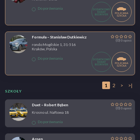
Do porównania
DODATKOWY
RABAT
POLECANA
BEDRIVER
SZKOŁA
Formuła – Stanisław Dutkiewicz
(0)
0 opinii
rondo Mogilskie 1, 31-516
Kraków, Polska
Do porównania
DODATKOWY
RABAT
POLECANA
BEDRIVER
SZKOŁA
1
2
>
>|
SZKOŁY
Duet – Robert Bęben
(0)
0 opinii
Krosno ul. Naftowa 18
Do porównania
Arpen