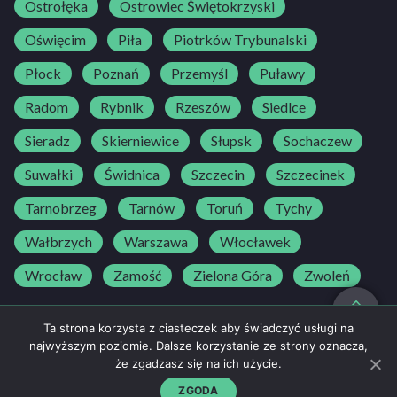
Ostrołęka
Ostrowiec Świętokrzyski
Oświęcim
Piła
Piotrków Trybunalski
Płock
Poznań
Przemyśl
Puławy
Radom
Rybnik
Rzeszów
Siedlce
Sieradz
Skierniewice
Słupsk
Sochaczew
Suwałki
Świdnica
Szczecin
Szczecinek
Tarnobrzeg
Tarnów
Toruń
Tychy
Wałbrzych
Warszawa
Włocławek
Wrocław
Zamość
Zielona Góra
Zwoleń
do góry
Ta strona korzysta z ciasteczek aby świadczyć usługi na
najwyższym poziomie. Dalsze korzystanie ze strony oznacza,
że zgadzasz się na ich użycie.
Regulamin
500 25 30 25
NAPISZ DO NAS
Polityka prywatności
ZGODA
kontakt@bedriver.pl
strefaosk@bedriver.pl