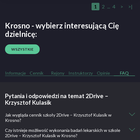
1
2
...
4
>
>|
Krosno - wybierz interesującą Cię
dzielnicę:
WSZYSTKIE
Informacje
Cennik
Rejony
Instruktorzy
Opinie
FAQ
Pytania i odpowiedzi na temat 2Drive –
Krzysztof Kulasik
Jak wygląda cennik szkoły 2Drive – Krzysztof Kulasik w
Krosno?
Czy istnieje możliwość wykonania badań lekarskich w szkole
Kurs kat. B lite: 1890
2Drive – Krzysztof Kulasik w Krosno?
Kurs kat. B lite przyspieszony: 1990