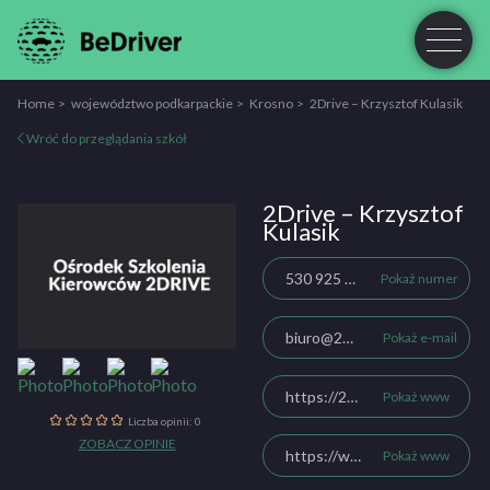
Home
województwo podkarpackie
Krosno
2Drive – Krzysztof Kulasik
Wróć do przeglądania szkół
2Drive – Krzysztof
Kulasik
530 925 913
Pokaż numer
biuro@2drive.pl
Pokaż e-mail
https://2drive.pl/
Pokaż www
Liczba opinii: 0
ZOBACZ OPINIE
https://www.facebook.com/osk2drive/
Pokaż www