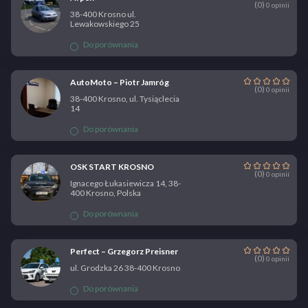
(0)
0 opinii
38-400 Krosno ul.
Lewakowskiego 25
Do porównania
AutoMoto – Piotr Jamróg
(0)
0 opinii
38-400 Krosno, ul. Tysiąclecia
14
Do porównania
OSK START KROSNO
(0)
0 opinii
Ignacego Łukasiewicza 14, 38-
400 Krosno, Polska
Do porównania
Perfect – Grzegorz Preisner
(0)
0 opinii
ul. Grodzka 26 38-400 Krosno
Do porównania