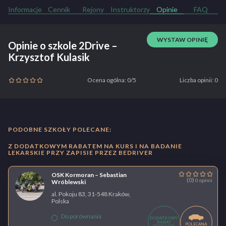
Informacje
Cennik
Rejony
Instruktorzy
Opinie
FAQ
WYSTAW OPINIĘ
Opinie o szkole 2Drive –
Krzysztof Kulasik
Ocena ogólna: 0/5
Liczba opinii: 0
PODOBNE SZKOŁY POLECANE:
Z DODATKOWYM RABATEM NA KURS I NA BADANIE
LEKARSKIE PRZY ZAPISIE PRZEZ BEDRIVER
OSK Kormoran – Sebastian
(0)
0 opinii
Wróblewski
al. Pokoju 83, 31-548 Kraków,
Polska
Do porównania
DODATKOWY
RABAT
POLECANA