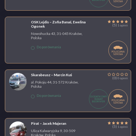
BEDRIVER
SZKOŁA
OSK Lejdis – Zofia Banaś, Ewelina
(5)
1 opinii
Ogonek
Nowohucka 43, 31-045 Kraków,
Polska
Do porównania
POLECANA
SZKOŁA
Skarabeusz – Marcin Kuś
(0)
0 opinii
al. Pokoju 44, 31-572 Kraków,
Polska
Do porównania
DODATKOWY
RABAT
POLECANA
BEDRIVER
SZKOŁA
Pirat – Jacek Majeran
(5)
1 opinii
Ulica Kalwaryjska 9, 30-509
Kraków, Polska