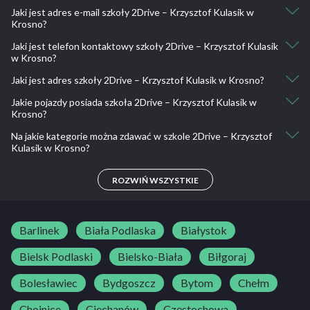
Kurs kat. B: 1990
Jaki jest adres e-mail szkoły 2Drive – Krzysztof Kulasik w
Nie, nie ma takiej możliwości.
Kurs kat. B przyśpieszony: 2090
Krosno?
Kurs kat. B rozszerzony: 2190
Jaki jest telefon kontaktowy szkoły 2Drive – Krzysztof Kulasik
biuro@2drive.pl
Kurs kat. B rozszerzony przyspieszony: 2290
w Krosno?
Jazdy doszkalające kat. B dla kursantów: 60
Jazdy doszkalające kat. B: 70
Jaki jest adres szkoły 2Drive – Krzysztof Kulasik w Krosno?
530 925 913
Jazdy doszkalające kat. B - 5h dla kursantów: 240
Jakie pojazdy posiada szkoła 2Drive – Krzysztof Kulasik w
Krosno ul. Kolejowa 29
Jazdy doszkalające kat. B - 5h: 260
Krosno?
Jazdy doszkalające kat. B - 8h: 480
Na jakie kategorie można zdawać w szkole 2Drive – Krzysztof
Kia Rio
Kulasik w Krosno?
B
ROZWIŃ WSZYSTKIE
Barlinek
Biała Podlaska
Białystok
Bielsk Podlaski
Bielsko-Biała
Biłgoraj
Bolesławiec
Bydgoszcz
Bytom
Chełm
Chojnice
Ciechanów
Częstochowa