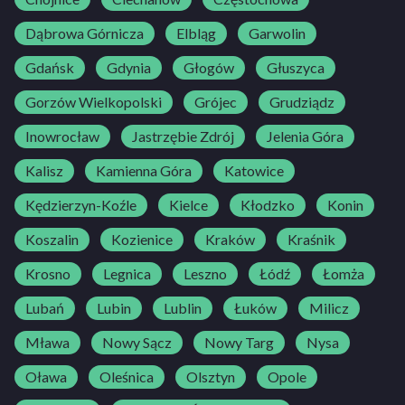
Dąbrowa Górnicza
Elbląg
Garwolin
Gdańsk
Gdynia
Głogów
Głuszyca
Gorzów Wielkopolski
Grójec
Grudziądz
Inowrocław
Jastrzębie Zdrój
Jelenia Góra
Kalisz
Kamienna Góra
Katowice
Kędzierzyn-Koźle
Kielce
Kłodzko
Konin
Koszalin
Kozienice
Kraków
Kraśnik
Krosno
Legnica
Leszno
Łódź
Łomża
Lubań
Lubin
Lublin
Łuków
Milicz
Mława
Nowy Sącz
Nowy Targ
Nysa
Oława
Oleśnica
Olsztyn
Opole