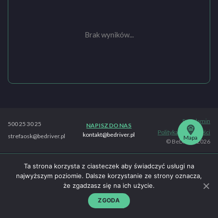
Brak wyników...
Regulamin
500 25 30 25
NAPISZ DO NAS
Polityka prywatności
kontakt@bedriver.pl
strefaosk@bedriver.pl
Mapa
© BeDriver 2026
Ta strona korzysta z ciasteczek aby świadczyć usługi na
najwyższym poziomie. Dalsze korzystanie ze strony oznacza,
że zgadzasz się na ich użycie.
ZGODA