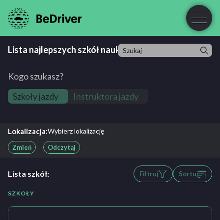
Lista najlepszych szkół nauki jazdy
Kogo szukasz?
Szkoły jazdy
Instruktora jazdy
Lokalizacja:
Wybierz lokalizację
Zmień
Odczytaj
Lista szkół:
Filtruj
Sortuj
SZKOŁY