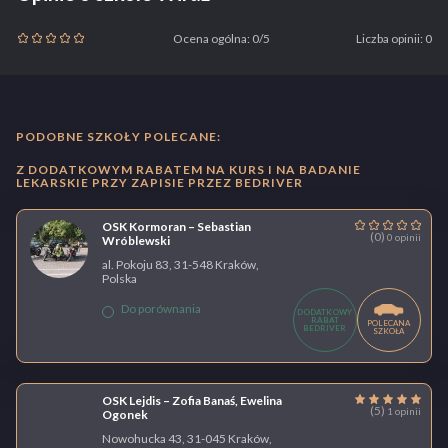
Ocena ogólna: 0/5
Liczba opinii: 0
PODOBNE SZKOŁY POLECANE:
Z DODATKOWYM RABATEM NA KURS I NA BADANIE
LEKARSKIE PRZY ZAPISIE PRZEZ BEDRIVER
OSK Kormoran – Sebastian
(0)
0 opinii
Wróblewski
al. Pokoju 83, 31-548 Kraków,
Polska
Do porównania
DODATKOWY
RABAT
POLECANA
BEDRIVER
SZKOŁA
OSK Lejdis – Zofia Banaś, Ewelina
(5)
1 opinii
Ogonek
Nowohucka 43, 31-045 Kraków,