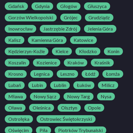
Gdańsk
Gdynia
Głogów
Głuszyca
Gorzów Wielkopolski
Grójec
Grudziądz
Inowrocław
Jastrzębie Zdrój
Jelenia Góra
Kalisz
Kamienna Góra
Katowice
Kędzierzyn-Koźle
Kielce
Kłodzko
Konin
Koszalin
Kozienice
Kraków
Kraśnik
Krosno
Legnica
Leszno
Łódź
Łomża
Lubań
Lubin
Lublin
Łuków
Milicz
Mława
Nowy Sącz
Nowy Targ
Nysa
Oława
Oleśnica
Olsztyn
Opole
Ostrołęka
Ostrowiec Świętokrzyski
Oświęcim
Piła
Piotrków Trybunalski