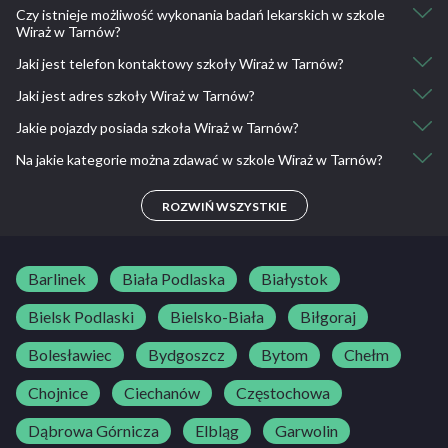
Czy istnieje możliwość wykonania badań lekarskich w szkole
Wiraż w Tarnów?
Jaki jest telefon kontaktowy szkoły Wiraż w Tarnów?
Nie, nie ma takiej możliwości.
Jaki jest adres szkoły Wiraż w Tarnów?
14 696 69 29
Jakie pojazdy posiada szkoła Wiraż w Tarnów?
Tarnów, ul. Okrężna 4a
Na jakie kategorie można zdawać w szkole Wiraż w Tarnów?
MAN 12.240, Skoda Fabia, Renault Premium 330 DXI
B, B1, C, C+E, D, D+E
ROZWIŃ WSZYSTKIE
Barlinek
Biała Podlaska
Białystok
Bielsk Podlaski
Bielsko-Biała
Biłgoraj
Bolesławiec
Bydgoszcz
Bytom
Chełm
Chojnice
Ciechanów
Częstochowa
Dąbrowa Górnicza
Elbląg
Garwolin