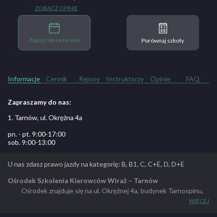
ZOBACZ OPINIE
Zapisz się na termin
Porównaj szkoły
Informacje
Cennik
Rejony
Instruktorzy
Opinie
FAQ
Zapraszamy do nas:
1. Tarnów, ul. Okrężna 4a
pn. - pt. 9:00-17:00
sob. 9:00-13:00
U nas zdasz prawo jazdy na kategorię: B, B1, C, C+E, D, D+E
Ośrodek Szkolenia Kierowców Wiraż – Tarnów
Ośrodek znajduje się na ul. Okrężnej 4a, budynek Tarnospinu,
przed Małopolskim Ośrodkiem Ruchu Drogowego.
WIĘCEJ
Prowadzimy kursy na prawo jazdy w kategorii, „C”, C+ E”, „D” , oraz