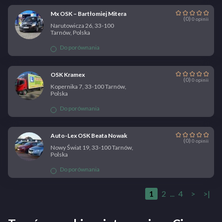
Mx OSK – Bartłomiej Mitera
(0)
0 opinii
Narutowicza 26, 33-100
Tarnów, Polska
Do porównania
OSK Kramex
(0)
0 opinii
Kopernika 7, 33-100 Tarnów,
Polska
Do porównania
Auto-Lex OSK Beata Nowak
(0)
0 opinii
Nowy Świat 19, 33-100 Tarnów,
Polska
Do porównania
1
2
...
4
>
>|