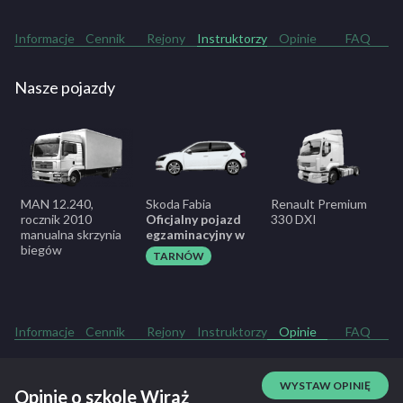
Informacje
Cennik
Rejony
Instruktorzy
Opinie
FAQ
Nasze pojazdy
MAN 12.240,
Skoda Fabia
Renault Premium
rocznik 2010
Oficjalny pojazd
330 DXI
manualna skrzynia
egzaminacyjny w
biegów
TARNÓW
Informacje
Cennik
Rejony
Instruktorzy
Opinie
FAQ
WYSTAW OPINIĘ
Opinie o szkole Wiraż