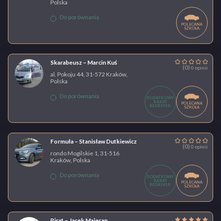
Polska
Do porównania
POLECANA
SZKOŁA
Skarabeusz – Marcin Kuś
(0)
0 opinii
al. Pokoju 44, 31-572 Kraków,
Polska
Do porównania
DODATKOWY
RABAT
POLECANA
BEDRIVER
SZKOŁA
Formuła – Stanisław Dutkiewicz
(0)
0 opinii
rondo Mogilskie 1, 31-516
Kraków, Polska
Do porównania
DODATKOWY
RABAT
POLECANA
BEDRIVER
SZKOŁA
Pirat – Jacek Majeran