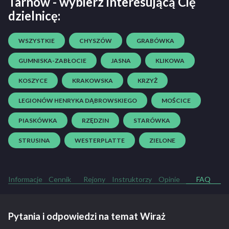
Tarnów - wybierz interesującą Cię
dzielnicę:
WSZYSTKIE
CHYSZÓW
GRABÓWKA
GUMNISKA-ZABŁOCIE
JASNA
KLIKOWA
KOSZYCE
KRAKOWSKA
KRZYŻ
LEGIONÓW HENRYKA DĄBROWSKIEGO
MOŚCICE
PIASKÓWKA
RZĘDZIN
STARÓWKA
STRUSINA
WESTERPLATTE
ZIELONE
Informacje
Cennik
Rejony
Instruktorzy
Opinie
FAQ
Pytania i odpowiedzi na temat Wiraż