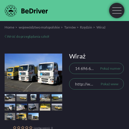
Home
województwo małopolskie
Tarnów
Rzędzin
Wiraż
Wróć do przeglądania szkół
Wiraż
14 696 69 29
Pokaż numer
http://www.wiraz-tarnow.pl
Pokaż www
Liczba opinii: 0