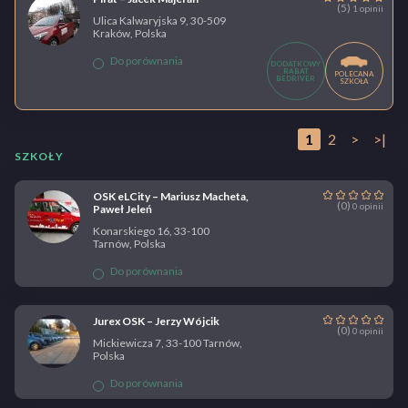
(5)
1 opinii
Ulica Kalwaryjska 9, 30-509
Kraków, Polska
Do porównania
DODATKOWY
RABAT
POLECANA
BEDRIVER
SZKOŁA
1
2
>
>|
SZKOŁY
OSK eLCity – Mariusz Macheta,
(0)
0 opinii
Paweł Jeleń
Konarskiego 16, 33-100
Tarnów, Polska
Do porównania
Jurex OSK – Jerzy Wójcik
(0)
0 opinii
Mickiewicza 7, 33-100 Tarnów,
Polska
Do porównania