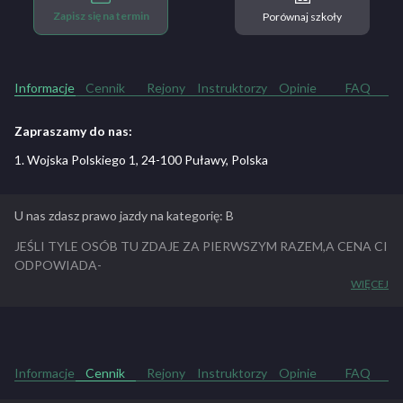
Zapisz się na termin
Porównaj szkoły
Informacje
Cennik
Rejony
Instruktorzy
Opinie
FAQ
Zapraszamy do nas:
1. Wojska Polskiego 1, 24-100 Puławy, Polska
U nas zdasz prawo jazdy na kategorię: B
JEŚLI TYLE OSÓB TU ZDAJE ZA PIERWSZYM RAZEM,A CENA CI
ODPOWIADA-
DLACZEGO MASZ NIE SPRÓBOWAĆ ?
WIĘCEJ
BARDZO NAM MIŁO ,ŻE TU ZAGLĄDASZ-W PUNKTACH
WYLICZYMY ZALETY-
– BARDZO WYSOKA ZDAWALNOŚĆ JAK NA MAŁĄ SZKOŁĘ
– SAMOCHÓD NA EGZAMIN BEZ DODATKOWYCH OPŁAT
Informacje
Cennik
Rejony
Instruktorzy
Opinie
FAQ
– BADANIA LEKARSKIE SZYBKO I TYLKO DLA CIEBIE
-KURS ROBISZ OD MOMENTU KIEDY ZADZWONISZ-NIE