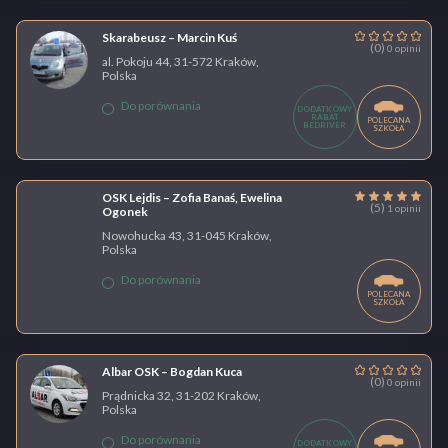
Skarabeusz – Marcin Kuś
(0)
0 opinii
al. Pokoju 44, 31-572 Kraków,
Polska
Do porównania
DODATKOWY
RABAT
POLECANA
BEDRIVER
SZKOŁA
OSK Lejdis – Zofia Banaś, Ewelina
(5)
1 opinii
Ogonek
Nowohucka 43, 31-045 Kraków,
Polska
Do porównania
POLECANA
SZKOŁA
Albar OSK – Bogdan Kuca
(0)
0 opinii
Prądnicka 32, 31-202 Kraków,
Polska
Do porównania
DODATKOWY