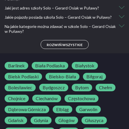
Kurs kat. B z wykładami i jazdami w sobotę : 2000
Jaki jest adres szkoły Solo – Gerard Osiak w Puławy?
668 055 451
Kurs kat. B ekspresowy: 2200
Jazdy doszkalające - 1h: 70
Jakie pojazdy posiada szkoła Solo – Gerard Osiak w Puławy?
Wojska Polskiego 1, 24-100 Puławy, Polska
Jazdy doszkalające - 2h: 130
Na jakie kategorie można zdawać w szkole Solo – Gerard Osiak
Jazdy doszkalające - 4h: 240
Hyundai i20
w Puławy?
Jazdy doszkalające - 10h: 600
Jazdy doszkalające - 30h: 1650
B
ROZWIŃ WSZYSTKIE
Barlinek
Biała Podlaska
Białystok
Bielsk Podlaski
Bielsko-Biała
Biłgoraj
Bolesławiec
Bydgoszcz
Bytom
Chełm
Chojnice
Ciechanów
Częstochowa
Dąbrowa Górnicza
Elbląg
Garwolin
Gdańsk
Gdynia
Głogów
Głuszyca