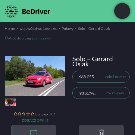
Home
województwo lubelskie
Puławy
Solo – Gerard Osiak
Wróć do przeglądania szkół
Solo – Gerard
Osiak
668 055 451
Pokaż numer
http://www.solo.entro.pl/
Pokaż www
Liczba opinii: 0
ZOBACZ OPINIE