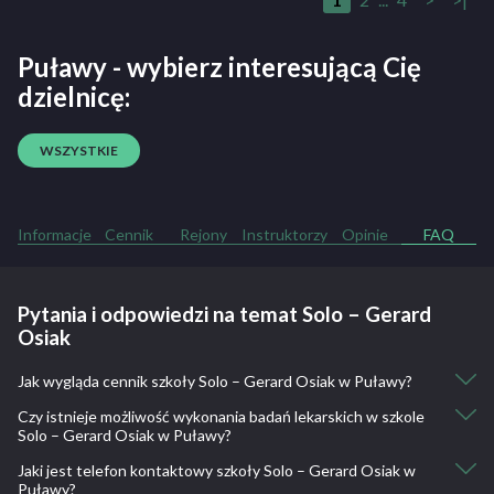
Puławy - wybierz interesującą Cię
dzielnicę:
WSZYSTKIE
Informacje
Cennik
Rejony
Instruktorzy
Opinie
FAQ
Pytania i odpowiedzi na temat Solo – Gerard
Osiak
Jak wygląda cennik szkoły Solo – Gerard Osiak w Puławy?
Czy istnieje możliwość wykonania badań lekarskich w szkole
Kurs kat. B podstawowy: 1500
Solo – Gerard Osiak w Puławy?
Kurs kat. B pezyspieszony: 1600
Kurs kat. B - jazdy w sobotę: 1800
Jaki jest telefon kontaktowy szkoły Solo – Gerard Osiak w
Nie, nie ma takiej możliwości.
Kurs kat. B z indywidualnymi wykładami : 2000
Puławy?