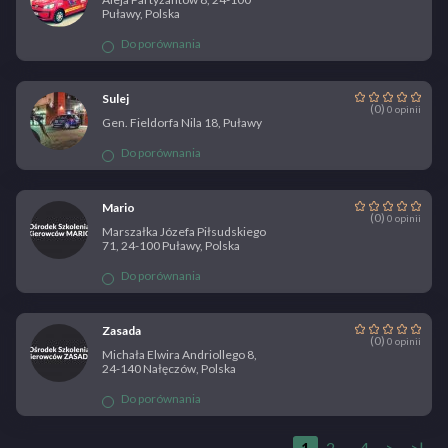
Puławy, Polska
Do porównania
Sulej
(0)
0 opinii
Gen. Fieldorfa Nila 18, Puławy
Do porównania
Mario
(0)
0 opinii
Marszałka Józefa Piłsudskiego
71, 24-100 Puławy, Polska
Do porównania
Zasada
(0)
0 opinii
Michała Elwira Andriollego 8,
24-140 Nałęczów, Polska
Do porównania
1
2
...
4
>
>|