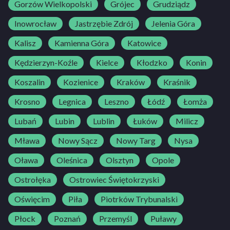
Gorzów Wielkopolski
Grójec
Grudziądz
Inowrocław
Jastrzębie Zdrój
Jelenia Góra
Kalisz
Kamienna Góra
Katowice
Kędzierzyn-Koźle
Kielce
Kłodzko
Konin
Koszalin
Kozienice
Kraków
Kraśnik
Krosno
Legnica
Leszno
Łódź
Łomża
Lubań
Lubin
Lublin
Łuków
Milicz
Mława
Nowy Sącz
Nowy Targ
Nysa
Oława
Oleśnica
Olsztyn
Opole
Ostrołęka
Ostrowiec Świętokrzyski
Oświęcim
Piła
Piotrków Trybunalski
Płock
Poznań
Przemyśl
Puławy