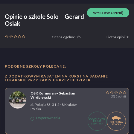
WYSTAW OPINIĘ
Opinie o szkole Solo – Gerard
Osiak
Ocena ogólna: 0/5
Liczba opinii: 0
PODOBNE SZKOŁY POLECANE:
Z DODATKOWYM RABATEM NA KURS I NA BADANIE
LEKARSKIE PRZY ZAPISIE PRZEZ BEDRIVER
OSK Kormoran – Sebastian
(0)
0 opinii
Wróblewski
al. Pokoju 83, 31-548 Kraków,
Polska
Do porównania
DODATKOWY
RABAT
POLECANA
BEDRIVER
SZKOŁA