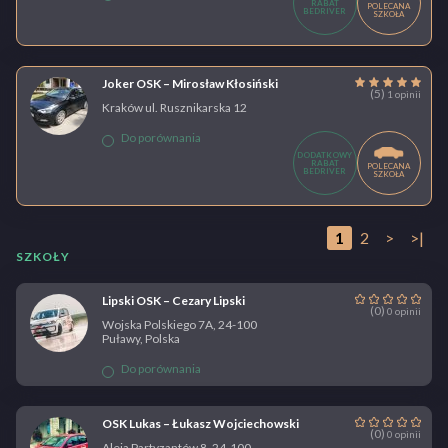
RABAT
POLECANA
BEDRIVER
SZKOŁA
Joker OSK – Mirosław Kłosiński
(5)
1 opinii
Kraków ul. Rusznikarska 12
Do porównania
DODATKOWY
RABAT
POLECANA
BEDRIVER
SZKOŁA
1
2
>
>|
SZKOŁY
Lipski OSK – Cezary Lipski
(0)
0 opinii
Wojska Polskiego 7A, 24-100
Puławy, Polska
Do porównania
OSK Lukas – Łukasz Wojciechowski
(0)
0 opinii
Aleja Partyzantów 8, 24-100