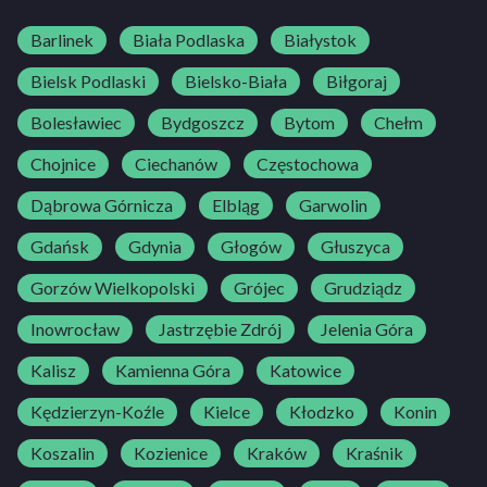
Barlinek
Biała Podlaska
Białystok
Bielsk Podlaski
Bielsko-Biała
Biłgoraj
Bolesławiec
Bydgoszcz
Bytom
Chełm
Chojnice
Ciechanów
Częstochowa
Dąbrowa Górnicza
Elbląg
Garwolin
Gdańsk
Gdynia
Głogów
Głuszyca
Gorzów Wielkopolski
Grójec
Grudziądz
Inowrocław
Jastrzębie Zdrój
Jelenia Góra
Kalisz
Kamienna Góra
Katowice
Kędzierzyn-Koźle
Kielce
Kłodzko
Konin
Koszalin
Kozienice
Kraków
Kraśnik