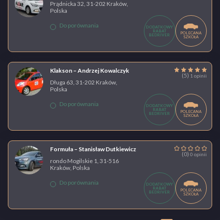
Prądnicka 32, 31-202 Kraków,
Polska
Do porównania
DODATKOWY
RABAT
POLECANA
BEDRIVER
SZKOŁA
Klakson – Andrzej Kowalczyk
(5)
1 opinii
Długa 63, 31-202 Kraków,
Polska
Do porównania
DODATKOWY
RABAT
POLECANA
BEDRIVER
SZKOŁA
Formuła – Stanisław Dutkiewicz
(0)
0 opinii
rondo Mogilskie 1, 31-516
Kraków, Polska
Do porównania
DODATKOWY
RABAT
POLECANA
BEDRIVER
SZKOŁA