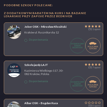
PODOBNE SZKOŁY POLECANE:
Z DODATKOWYM RABATEM NA KURS I NA BADANIE
LEKARSKIE PRZY ZAPISIE PRZEZ BEDRIVER
Joker OSK – Mirosław Kłosiński
(5)
1 opinii
Kraków ul. Rusznikarska 12
Do porównania
DODATKOWY
RABAT
POLECANA
BEDRIVER
SZKOŁA
Szkoła jazdy LAJT
(5)
7 opinii
Kazimierza Wielkiego 117, 30-
082 Kraków, Polska
Do porównania
DODATKOWY
RABAT
POLECANA
BEDRIVER
SZKOŁA
Albar OSK – Bogdan Kuca
(0)
0 opinii