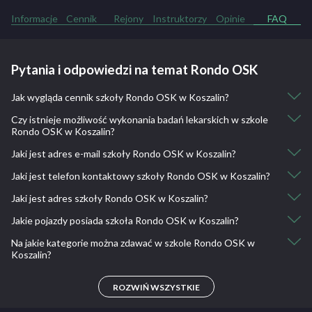
Informacje
Cennik
Rejony
Instruktorzy
Opinie
FAQ
Pytania i odpowiedzi na temat Rondo OSK
Jak wygląda cennik szkoły Rondo OSK w Koszalin?
Czy istnieje możliwość wykonania badań lekarskich w szkole
Kurs kat. B: 1600
Rondo OSK w Koszalin?
Jazdy uzupełniające : 60
Jaki jest adres e-mail szkoły Rondo OSK w Koszalin?
Nie, nie ma takiej możliwości.
Jaki jest telefon kontaktowy szkoły Rondo OSK w Koszalin?
poczta@rondokoszalin.com
Jaki jest adres szkoły Rondo OSK w Koszalin?
668 135 015
Jakie pojazdy posiada szkoła Rondo OSK w Koszalin?
Kazimierza Tetmajera 34A, 75-900 Koszalin, Polska
Na jakie kategorie można zdawać w szkole Rondo OSK w
Peugeot 208
Koszalin?
B
ROZWIŃ WSZYSTKIE