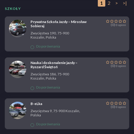
1
2
>
>|
SZKOŁY
Prywatna Szkoła Jazdy – Mirosław
(0)
0 opinii
Sobieraj
Zwycięstwa 190, 75-900
Koszalin, Polska
Do porównania
Nauka i doskonalenie jazdy –
(0)
0 opinii
Ryszard Świętoń
Zwycięstwa 186, 75-900
Koszalin, Polska
Do porównania
B-eLka
(0)
0 opinii
Zwycięstwa 9, 75-900 Koszalin,
Polska
Do porównania