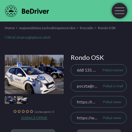
Home
województwo zachodniopomorskie
Koszalin
Rondo OSK
Wróć do przeglądania szkół
Rondo OSK
668 135 015
Pokaż numer
poczta@rondokoszalin.com
Pokaż e-mail
https://rondokoszalin.com/
Pokaż www
Liczba opinii: 0
https://www.facebook.com/rondo.koszalin
ZOBACZ OPINIE
Pokaż www