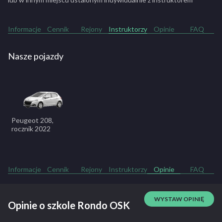
Załatwiamy wszystkie formalności związane z zapisaniem na
egzamin państwowy i pomagamy rozeznać się w papierkach.
Informacje
Cennik
Rejony
Instruktorzy
Opinie
FAQ
ZOBACZ PEŁNY OPIS SZKOŁY
Nasze pojazdy
Peugeot 208,
rocznik 2022
Informacje
Cennik
Rejony
Instruktorzy
Opinie
FAQ
WYSTAW OPINIĘ
Opinie o szkole Rondo OSK