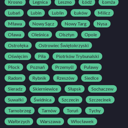
Krosno
Legnica
Leszno
Łódź
Łomża
Lubań
Lubin
Lublin
Łuków
Milicz
Mława
Nowy Sącz
Nowy Targ
Nysa
Oława
Oleśnica
Olsztyn
Opole
Ostrołęka
Ostrowiec Świętokrzyski
Oświęcim
Piła
Piotrków Trybunalski
Płock
Poznań
Przemyśl
Puławy
Radom
Rybnik
Rzeszów
Siedlce
Sieradz
Skierniewice
Słupsk
Sochaczew
Suwałki
Świdnica
Szczecin
Szczecinek
Tarnobrzeg
Tarnów
Toruń
Tychy
Wałbrzych
Warszawa
Włocławek