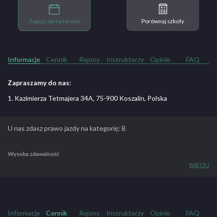
Zapisz się na termin
Porównaj szkoły
Informacje
Cennik
Rejony
Instruktorzy
Opinie
FAQ
Zapraszamy do nas:
1. Kazimierza Tetmajera 34A, 75-900 Koszalin, Polska
U nas zdasz prawo jazdy na kategorię: B
Wysoka zdawalność
WIĘCEJ
Od lat znajdujemy się w czołówce szkół z najwyższa zdawalnością
za pierwszym razem! Pierwsze miejsce pod względem zdawalności
praktyki i teorii za pierwszym razem w roku 2014 według ZORD
Koszalin.
Informacje
Cennik
Rejony
Instruktorzy
Opinie
FAQ