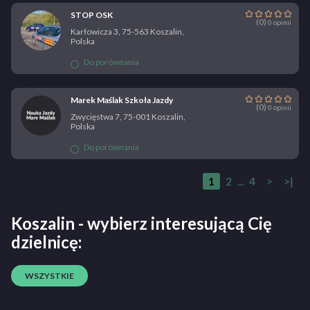
STOP OSK
(0)
0 opinii
Karłowicza 3, 75-563 Koszalin,
Polska
Do porównania
Marek Maślak Szkoła Jazdy
(0)
0 opinii
Zwycięstwa 7, 75-001 Koszalin,
Polska
Do porównania
1
2
...
4
>
>|
Koszalin - wybierz interesującą Cię
dzielnicę:
WSZYSTKIE