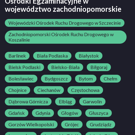
Ośrodki Egzaminacyjne w
województwo zachodniopomorskie
Wojewódzki Ośrodek Ruchu Drogowego w Szczecinie
Zachodniopomorski Ośrodek Ruchu Drogowego w
Koszalinie
Barlinek
Biała Podlaska
Białystok
Bielsk Podlaski
Bielsko-Biała
Biłgoraj
Bolesławiec
Bydgoszcz
Bytom
Chełm
Chojnice
Ciechanów
Częstochowa
Dąbrowa Górnicza
Elbląg
Garwolin
Gdańsk
Gdynia
Głogów
Głuszyca
Gorzów Wielkopolski
Grójec
Grudziądz