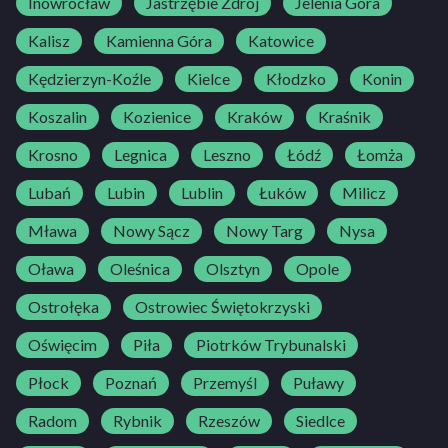
Inowrocław
Jastrzębie Zdrój
Jelenia Góra
Kalisz
Kamienna Góra
Katowice
Kędzierzyn-Koźle
Kielce
Kłodzko
Konin
Koszalin
Kozienice
Kraków
Kraśnik
Krosno
Legnica
Leszno
Łódź
Łomża
Lubań
Lubin
Lublin
Łuków
Milicz
Mława
Nowy Sącz
Nowy Targ
Nysa
Oława
Oleśnica
Olsztyn
Opole
Ostrołęka
Ostrowiec Świętokrzyski
Oświęcim
Piła
Piotrków Trybunalski
Płock
Poznań
Przemyśl
Puławy
Radom
Rybnik
Rzeszów
Siedlce