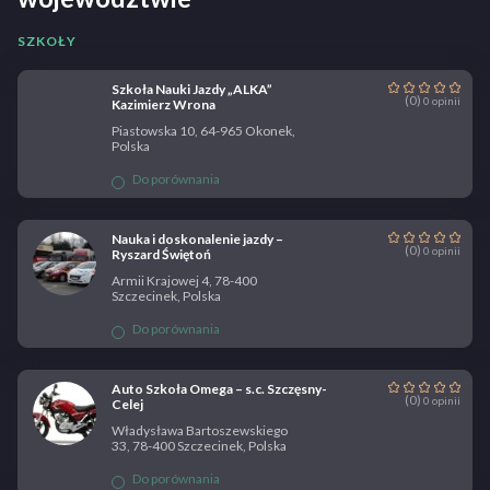
SZKOŁY
Szkoła Nauki Jazdy „ALKA”
(0)
0 opinii
Kazimierz Wrona
Piastowska 10, 64-965 Okonek,
Polska
Do porównania
Nauka i doskonalenie jazdy –
(0)
0 opinii
Ryszard Świętoń
Armii Krajowej 4, 78-400
Szczecinek, Polska
Do porównania
Auto Szkoła Omega – s.c. Szczęsny-
(0)
0 opinii
Celej
Władysława Bartoszewskiego
33, 78-400 Szczecinek, Polska
Do porównania