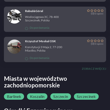
Rabuś&Góral
(0)
0 opinii
Wodociągowa 3C, 78-400
Szczecinek, Polska
Do porównania
Krzysztof Moskal OSK
(0)
0 opinii
Konstytucji 3 Maja 2, 77-200
Miastko, Polska
Do porównania
ZOBACZ WIĘCEJ
Miasta w województwo
zachodniopomorskie
Barlinek
Koszalin
Szczecin
Szczecinek