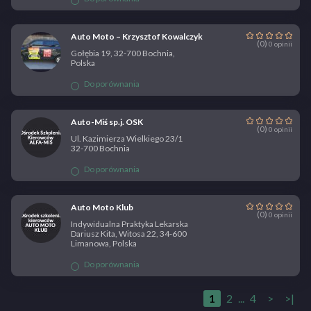
Auto Moto – Krzysztof Kowalczyk
(0)
0 opinii
Gołębia 19, 32-700 Bochnia,
Polska
Do porównania
Auto-Miś sp.j. OSK
(0)
0 opinii
Ul. Kazimierza Wielkiego 23/1
32-700 Bochnia
Do porównania
Auto Moto Klub
(0)
0 opinii
Indywidualna Praktyka Lekarska
Dariusz Kita, Witosa 22, 34-600
Limanowa, Polska
Do porównania
1
2
...
4
>
>|