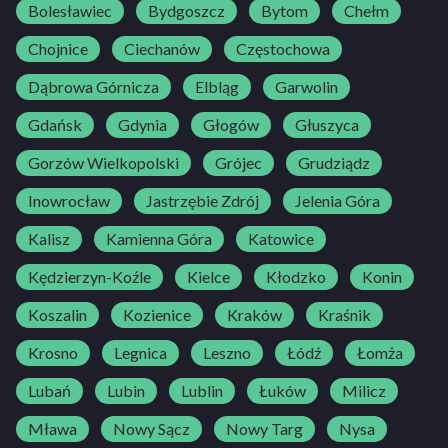
Bolesławiec
Bydgoszcz
Bytom
Chełm
Chojnice
Ciechanów
Częstochowa
Dąbrowa Górnicza
Elbląg
Garwolin
Gdańsk
Gdynia
Głogów
Głuszyca
Gorzów Wielkopolski
Grójec
Grudziądz
Inowrocław
Jastrzębie Zdrój
Jelenia Góra
Kalisz
Kamienna Góra
Katowice
Kędzierzyn-Koźle
Kielce
Kłodzko
Konin
Koszalin
Kozienice
Kraków
Kraśnik
Krosno
Legnica
Leszno
Łódź
Łomża
Lubań
Lubin
Lublin
Łuków
Milicz
Mława
Nowy Sącz
Nowy Targ
Nysa