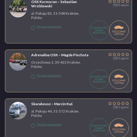
OSK Kormoran – Sebastian
(0)
0 opinii
Wróblewski
al. Pokoju 83, 31-548 Kraków,
Polska
Do porównania
DODATKOWY
RABAT
POLECANA
BEDRIVER
SZKOŁA
Adrenalina OSK – Magda Piechota
(0)
0 opinii
Orzechowa 1, 30-422 Kraków,
Polska
Do porównania
DODATKOWY
RABAT
POLECANA
BEDRIVER
SZKOŁA
Skarabeusz – Marcin Kuś
(0)
0 opinii
al. Pokoju 44, 31-572 Kraków,
Polska
Do porównania
DODATKOWY
RABAT
POLECANA
BEDRIVER
SZKOŁA