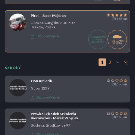
Pirat – Jacek Majeran
(5)
1 opinii
Ulica Kalwaryjska 9, 30-509
Kraków, Polska
Do porównania
DODATKOWY
RABAT
POLECANA
BEDRIVER
SZKOŁA
1
2
>
>|
SZKOŁY
OSK Kmiecik
(0)
0 opinii
Gdów 1239
Do porównania
Prawko Ośrodek Szkolenia
(0)
0 opinii
Kierowców – Marek Wójciak
Bochnia, Grodkowice 97
Do porównania