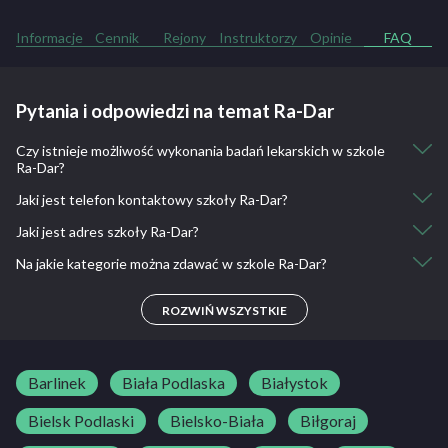
Informacje
Cennik
Rejony
Instruktorzy
Opinie
FAQ
Pytania i odpowiedzi na temat Ra-Dar
Czy istnieje możliwość wykonania badań lekarskich w szkole
Ra-Dar?
Jaki jest telefon kontaktowy szkoły Ra-Dar?
Nie, nie ma takiej możliwości.
Jaki jest adres szkoły Ra-Dar?
509 016 607
Na jakie kategorie można zdawać w szkole Ra-Dar?
Kobylec 209, Bochnia
B
ROZWIŃ WSZYSTKIE
Barlinek
Biała Podlaska
Białystok
Bielsk Podlaski
Bielsko-Biała
Biłgoraj