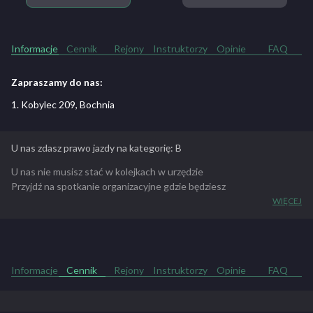
Informacje
Cennik
Rejony
Instruktorzy
Opinie
FAQ
Zapraszamy do nas:
1. Kobylec 209, Bochnia
U nas zdasz prawo jazdy na kategorię: B
U nas nie musisz stać w kolejkach w urzędzie
Przyjdź na spotkanie organizacyjne gdzie będziesz
mógł zrobić badania lekarskie resztę formalności
WIĘCEJ
załatwimy ZA CIEBIE !!!
Od 19.01.2013r. kandydat na kierowcę przed rozpoczęciem kursu
musi posiadać Profil Kandydata na Kierowcę (PKK). Za utworzenie
PKK odpowiedzialny jest organ wydający prawo jazdy, zgodnie z
Informacje
Cennik
Rejony
Instruktorzy
Opinie
FAQ
miejscem zameldowania (starostwo lub urząd miasta).
Aby pomyślnie załatwić tą formalność należy mieć ze sobą poniższe
dokumenty: