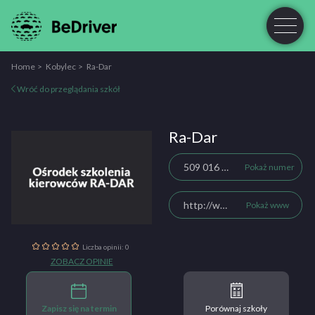
Home
Kobylec
Ra-Dar
Wróć do przeglądania szkół
Ra-Dar
509 016 607
Pokaż numer
http://www.ra-dar.pl/
Pokaż www
Liczba opinii: 0
ZOBACZ OPINIE
Zapisz się na termin
Porównaj szkoły