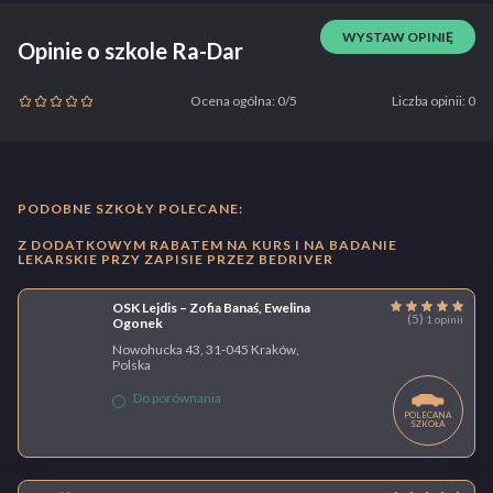
Jeśli już posiadasz PKK, to zapisu na kurs w naszej szkole można
dokonać na 2 sposoby:
WYSTAW OPINIĘ
Opinie o szkole Ra-Dar
ON-LINE
w tym celu należy wypełnić formularz zapisu
W BIURZE
Ocena ogólna: 0/5
Liczba opinii: 0
wystarczy przyjść do biura w godzinach jego otwarcia
UWAGA!
Warunkiem zapisu na kurs jest wpłata co najmniej pierwszej raty
bezpośrednio w ośrodku lub przelewem na konto przed pierwszymi
zajęciami teoretycznymi.
PODOBNE SZKOŁY POLECANE:
Z DODATKOWYM RABATEM NA KURS I NA BADANIE
ZOBACZ PEŁNY OPIS SZKOŁY
LEKARSKIE PRZY ZAPISIE PRZEZ BEDRIVER
OSK Lejdis – Zofia Banaś, Ewelina
(5)
1 opinii
Ogonek
Nowohucka 43, 31-045 Kraków,
Polska
Do porównania
POLECANA
SZKOŁA