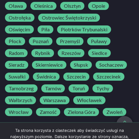
Oława
Oleśnica
Olsztyn
Opole
Ostrołęka
Ostrowiec Świętokrzyski
Oświęcim
Piła
Piotrków Trybunalski
Płock
Poznań
Przemyśl
Puławy
Radom
Rybnik
Rzeszów
Siedlce
Sieradz
Skierniewice
Słupsk
Sochaczew
Suwałki
Świdnica
Szczecin
Szczecinek
Tarnobrzeg
Tarnów
Toruń
Tychy
Wałbrzych
Warszawa
Włocławek
Wrocław
Zamość
Zielona Góra
Zwoleń
do góry
Ta strona korzysta z ciasteczek aby świadczyć usługi na
najwyższym poziomie. Dalsze korzystanie ze strony oznacza,