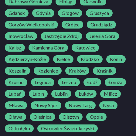
Dąbrowa Górnicza
Elbląg
Garwolin
Gdańsk
Gdynia
Głogów
Głuszyca
Gorzów Wielkopolski
Grójec
Grudziądz
Inowrocław
Jastrzębie Zdrój
Jelenia Góra
Kalisz
Kamienna Góra
Katowice
Kędzierzyn-Koźle
Kielce
Kłodzko
Konin
Koszalin
Kozienice
Kraków
Kraśnik
Krosno
Legnica
Leszno
Łódź
Łomża
Lubań
Lubin
Lublin
Łuków
Milicz
Mława
Nowy Sącz
Nowy Targ
Nysa
Oława
Oleśnica
Olsztyn
Opole
Ostrołęka
Ostrowiec Świętokrzyski