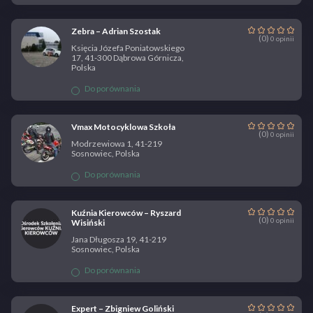
Zebra – Adrian Szostak
(0)
0 opinii
Księcia Józefa Poniatowskiego
17, 41-300 Dąbrowa Górnicza,
Polska
Do porównania
Vmax Motocyklowa Szkoła
(0)
0 opinii
Modrzewiowa 1, 41-219
Sosnowiec, Polska
Do porównania
Kuźnia Kierowców – Ryszard
(0)
0 opinii
Wisiński
Jana Długosza 19, 41-219
Sosnowiec, Polska
Do porównania
Expert – Zbigniew Goliński