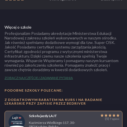
Więcej o szkole
Profesjonalizm Posiadamy akredytacje Ministerstwa Edukacji
Narodowej z zakresu szkoleń wykonywanych w naszym ośrodku.
Jak również spełniamy dodatkowe wymogi dla tzw. Super OSK.
Jakość Posiadamy certyfikat systemu zarządzania jakością.
Certyfikat zgodności programu z wytycznymi ministerstwa
infrastruktury. Dzięki czemu nasze szkolenia spełnią Twoje
wymagania. Wsparcie Wspieramy i pomagamy naszym kursantom
również po zakończeniu szkolenia. Pomagamy znaleźć pracę i
zawsze chętnie doradzimy w kwestii dodatkowych szkoleń.
ZOBACZ NAJCZĘŚCIEJ ZADAWANE PYTANIA
PODOBNE SZKOŁY POLECANE:
Z DODATKOWYM RABATEM NA KURS I NA BADANIE
LEKARSKIE PRZY ZAPISIE PRZEZ BEDRIVER
Szkoła jazdy LAJT
(5)
7 opinii
Kazimierza Wielkiego 117, 30-
082 Kraków, Polska