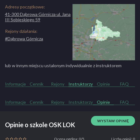
Jazdy doszkalające kat. Am
60 zł
Adresy początkowe:
Jazdy doszkalające kat. A
75 zł
Jazdy doszkalające kat. B
41-300 Dąbrowa Górnicza ul. Jana
60 zł
III Sobieskiego 59
Jazdy doszkalające kat. B+E
80 zł
Jazdy doszkalające kat. C
90 zł
Rejony działania:
Jazdy doszkalające kat. C+E
100 zł
#Dąbrowa Górnicza
Jazdy doszkalające kat. D
100 zł
lub w innym miejscu ustalonym indywidualnie z instruktorem
Informacje
Cennik
Rejony
Instruktorzy
Opinie
FAQ
Informacje
Cennik
Rejony
Instruktorzy
Opinie
FAQ
WYSTAW OPINIĘ
Opinie o szkole OSK LOK
Ocena ogólna: 0/5
Liczba opinii: 0