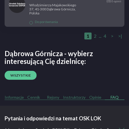
(0)
0 opinii
Włodzimierza Majakowskiego
37, 41-300 Dąbrowa Górnicza,
Polska
Do porównania
1
2
...
4
>
>|
Dąbrowa Górnicza - wybierz
interesującą Cię dzielnicę:
WSZYSTKIE
Informacje
Cennik
Rejony
Instruktorzy
Opinie
FAQ
Pytania i odpowiedzi na temat OSK LOK