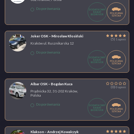
Do porównania
DODATKOWY
RABAT
POLECANA
BEDRIVER
SZKOŁA
Joker OSK – Mirosław Kłosiński
(5)
1 opinii
Kraków ul. Rusznikarska 12
Do porównania
DODATKOWY
RABAT
POLECANA
BEDRIVER
SZKOŁA
Albar OSK – Bogdan Kuca
(0)
0 opinii
Prądnicka 32, 31-202 Kraków,
Polska
Do porównania
DODATKOWY
RABAT
POLECANA
BEDRIVER
SZKOŁA
Klakson – Andrzej Kowalczyk