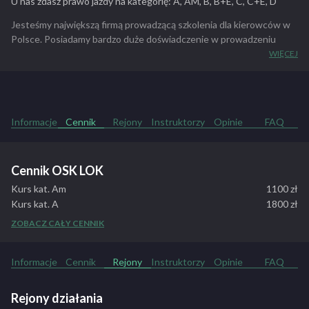
U nas zdasz prawo jazdy na kategorię: A, AM, B, B+E, C, C+E, D
Jesteśmy największą firmą prowadzącą szkolenia dla kierowców w
Polsce. Posiadamy bardzo duże doświadczenie w prowadzeniu
szkoleń.
WIĘCEJ
ZOBACZ PEŁNY OPIS SZKOŁY
Informacje
Cennik
Rejony
Instruktorzy
Opinie
FAQ
Cennik OSK LOK
Kurs kat. Am
1100 zł
Kurs kat. A
1800 zł
Kurs kat. B
1800 zł
ZOBACZ CAŁY CENNIK
Kurs kat. B+E
1400 zł
Kurs kat. C
2600 zł
Informacje
Cennik
Rejony
Instruktorzy
Opinie
FAQ
Kurs kat. C+E
2700 zł
Kurs kat. D po B
4400 zł
Kurs kat. D po C
3400 zł
Rejony działania