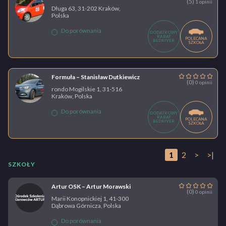
(5)
1 opinii
Długa 63, 31-202 Kraków,
Polska
Do porównania
DODATKOWY
RABAT
POLECANA
BEDRIVER
SZKOŁA
Formuła – Stanisław Dutkiewicz
(0)
0 opinii
rondo Mogilskie 1, 31-516
Kraków, Polska
Do porównania
DODATKOWY
RABAT
POLECANA
BEDRIVER
SZKOŁA
1
2
>
>|
SZKOŁY
Artur OSK – Artur Morawski
(0)
0 opinii
Marii Konopnickiej 1, 41-300
Dąbrowa Górnicza, Polska
Do porównania