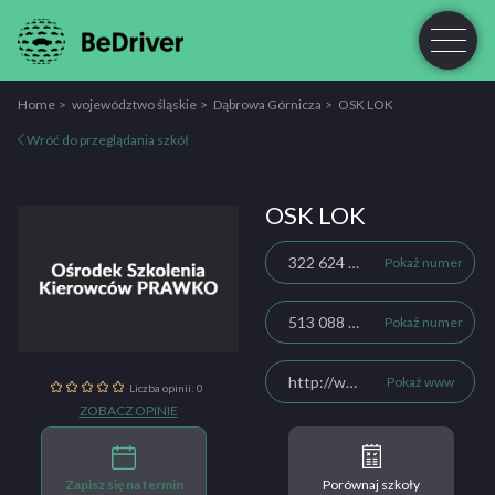
Home
województwo śląskie
Dąbrowa Górnicza
OSK LOK
Wróć do przeglądania szkół
OSK LOK
322 624 412
Pokaż numer
513 088 035
Pokaż numer
http://www.prawko.szkola.pl/
Pokaż www
Liczba opinii: 0
ZOBACZ OPINIE
Zapisz się na termin
Porównaj szkoły