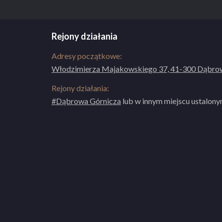
ZOBACZ PEŁNY OPIS SZKOŁY
Rejony działania
Adresy początkowe:
Włodzimierza Majakowskiego 37, 41-300 Dąbrow
Rejony działania:
#Dąbrowa Górnicza
lub w innym miejscu ustalony