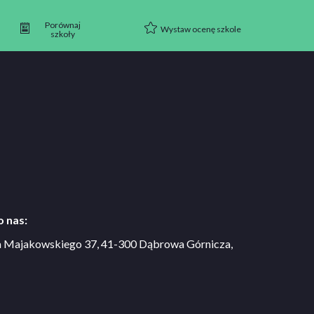
Porównaj
Wystaw ocenę szkole
szkoły
 nas:
a Majakowskiego 37, 41-300 Dąbrowa Górnicza,