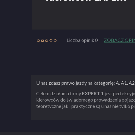
Liczba opinii: 0
ZOBACZ OPI
U nas zdasz prawo jazdy na kategorię: A, A1, A2,
Celem działania firmy
EXPERT 1
jest perfekcyj
kierowców do świadomego prowadzenia pojazd
teoretyczne jak i praktyczne są u nas nie tylko 
przede wszystkim drogą do pasji, jaką może by
z naszych uczniów po ukończeniu kursu ma sta
użytkownikiem dróg.