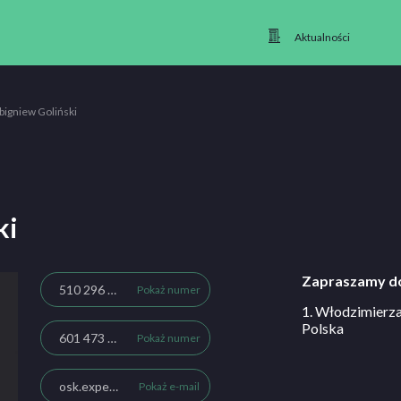
Aktualności
bigniew Goliński
ki
Zapraszamy do
510 296 868
Pokaż numer
1. Włodzimierz
Polska
601 473 559
Pokaż numer
osk.expert1@poczta.fm
Pokaż e-mail