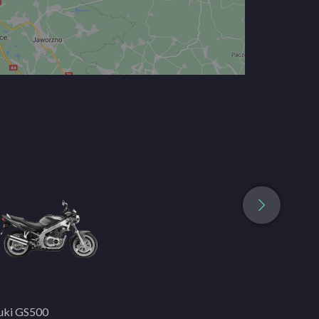
uki GS500
Suzuki SV650