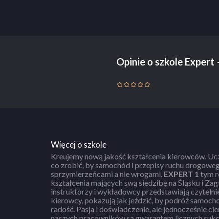
Opinie o szkole Expert 
Więcej o szkole
Kreujemy nową jakość kształcenia kierowców. Ucz
co zrobić, by samochód i przepisy ruchu drogowe
sprzymierzeńcami a nie wrogami.
EXPERT 1
tym r
lekarz oraz p
kształcenia mających swą siedzibę na Śląsku i Zag
wizyty · posiadamy własny przestronny i 
instruktorzy i wykładowcy przedstawiają czytelnie
mamy samochody, motocykle i pojazdy specjalisty
kierowcy, pokazują jak jeździć, by podróż samoc
Wojewódzki Ośrodek Ruchu Drogowego, a więc takie, n
radość. Pasja i doświadczenie, ale jednocześnie ci
· tylko u nas rozpoczniesz przygodę z mot
naszych pracowników są gwarantem licznych sukc
profesjonalnym i w 100% realistycznym symulatorz