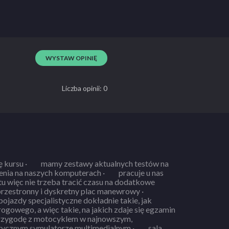
WYSTAW OPINIĘ
Liczba opinii: 0
nych testów na
naszych komputerach · pracuje u nas