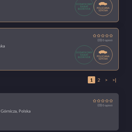
DODATKOWY
RABAT
POLECANA
BEDRIVER
SZKOŁA
(0)
0 opinii
ska
DODATKOWY
RABAT
POLECANA
BEDRIVER
SZKOŁA
1
2
>
>|
(0)
0 opinii
Górnicza, Polska