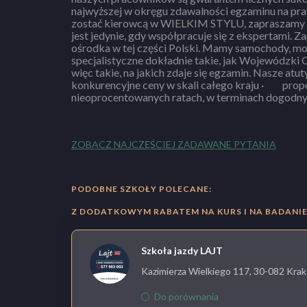
najwyższej w okręgu zdawalności egzaminu na prawo jazdy. Jeśli
wykładowa umożliwia pokazy multimedialne i zapewnia komf
zostać kierowcą w WIELKIM STYLU, zapraszamy 
instruktorzy to profesjonaliści zapewniający
jest jedynie, gdy współpracuje się z ekspertami. 
niepowtarzalnej atmosferze. U nas pracują tylko najl
ośrodka w tej części Polski. Mamy samochody, motocykle i pojazdy
wykładowca i instruktor firmy EXPERT 1 ma za sobą kilkanaście lat doświadczeń
specjalistyczne dokładnie takie, jak Wojewódzk
w szkoleniu kierowców. Jest twórcą sukcesu
więc takie, na jakich zdaje się egzamin. Nasze atuty: · mamy najbardziej
szkoleniowych w Zagłębiu i na Śląsku. Cechy osobiste, wiedza i zaangażowanie w
konkurencyjne ceny w skali całego kraju · proponujemy płatność w
pracę sprawiają, że jest w swoim fachu EXPERTEM nr 1, z którym nauka jazdy
nieoprocentowanych ratach, w terminach dogodnych dla kli
ZOBACZ NAJCZĘŚCIEJ ZADAWANE PYTANIA
PODOBNE SZKOŁY POLECANE:
Z DODATKOWYM RABATEM NA KURS I NA BADANIE 
Szkoła jazdy LAJT
Kazimierza Wielkiego 117, 30-082 Krak
Do porównania