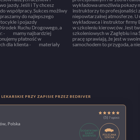
 i Ty chcesz
ort pracy ·
do współpracy. Sukces możliwy
 bezstresową naukę w miłej i
Zapraszamy do najlepszego
epsi! Założyciel, a zarazem
i Ośrodek Ruchu Drogowego, a
 i rozwoju wielu ośrodków
enta · materiały
samochodem to przygoda, a nie 
LEKARSKIE PRZY ZAPISIE PRZEZ BEDRIVER
(5)
7 opinii
ów, Polska
DODATKOWY
RABAT
POLECANA
BEDRIVER
SZKOŁA