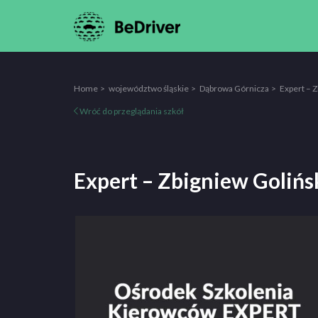
Home
województwo śląskie
Dąbrowa Górnicza
Expert – Z
Wróć do przeglądania szkół
Expert – Zbigniew Golińs