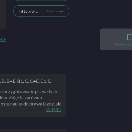
http://www.expert1.pl
Pokaż www
NIE
Zapisz się
 B, B+E, B1, C, C+E, C1, D
ne przygotowanie przyszłych
ów. Zajęcia zarówno
prostą nauką do prawa jazdy, ale
ć prowadzenie pojazdu. Każdy
WIĘCEJ
ć się świadomym