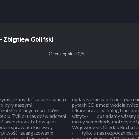
– Zbigniew Goliński
Ocena ogólna: 0/5
ymy jak myśleć za kierownicą i
dydaktyczne wliczone są w cenę kursu · mamy zestawy aktual
go były naszymi
pytach CD z możliwością ćwiczenia na 
óżni się od innych ośrodków
sycholog transportu więc nie trzeba tracić czasu na dodatkowe
łębiu. Tylko u nas doświadczeni
dyskretny plac manewrowy ·
 i jasno prawa i obowiązki
czne dokładnie takie, jak
hodem sprawiała kierowcy
a jakich zdaje się egzamin
erpliwość i zaangażowanie
ocyklem w najnowszym,
esów naszych uczniów i
e multimedialnym · sala