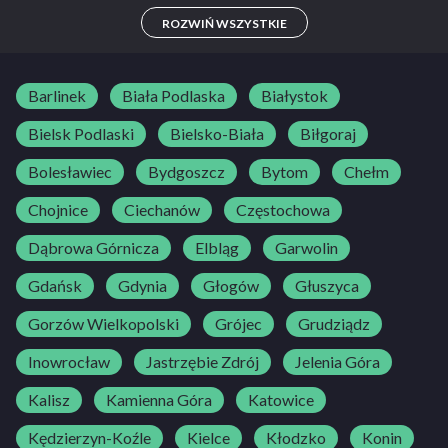
A, A1, A2, AM, B
ROZWIŃ WSZYSTKIE
Barlinek
Biała Podlaska
Białystok
Bielsk Podlaski
Bielsko-Biała
Biłgoraj
Bolesławiec
Bydgoszcz
Bytom
Chełm
Chojnice
Ciechanów
Częstochowa
Dąbrowa Górnicza
Elbląg
Garwolin
Gdańsk
Gdynia
Głogów
Głuszyca
Gorzów Wielkopolski
Grójec
Grudziądz
Inowrocław
Jastrzębie Zdrój
Jelenia Góra
Kalisz
Kamienna Góra
Katowice
Kędzierzyn-Koźle
Kielce
Kłodzko
Konin