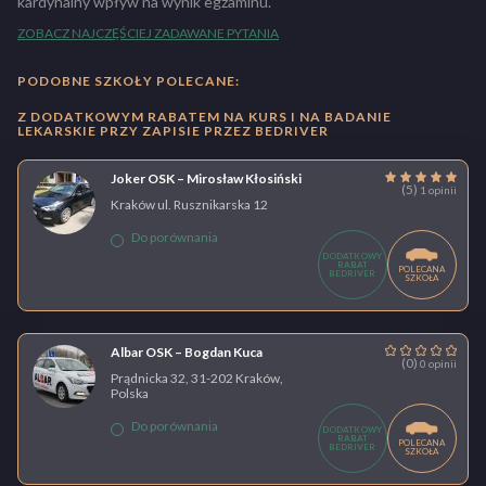
kardynalny wpływ na wynik egzaminu.
ZOBACZ NAJCZĘŚCIEJ ZADAWANE PYTANIA
PODOBNE SZKOŁY POLECANE:
Z DODATKOWYM RABATEM NA KURS I NA BADANIE
LEKARSKIE PRZY ZAPISIE PRZEZ BEDRIVER
Joker OSK – Mirosław Kłosiński
(5)
1 opinii
Kraków ul. Rusznikarska 12
Do porównania
DODATKOWY
RABAT
POLECANA
BEDRIVER
SZKOŁA
Albar OSK – Bogdan Kuca
(0)
0 opinii
Prądnicka 32, 31-202 Kraków,
Polska
Do porównania
DODATKOWY
RABAT
POLECANA
BEDRIVER
SZKOŁA