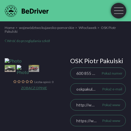
Home
województwo kujawsko-pomorskie
Włocławek
OSK Piotr
Pakulski
Wróć do przeglądania szkół
OSK Piotr Pakulski
600 855 965
Pokaż numer
Liczba opinii: 0
ZOBACZ OPINIE
oskpakulski@gmail.com
Pokaż e-mail
http://www.oskpiotrpakulski.pl
Pokaż www
https://www.facebook.com/OSK-Piotr-Pakulski-203842669626349/
Pokaż www