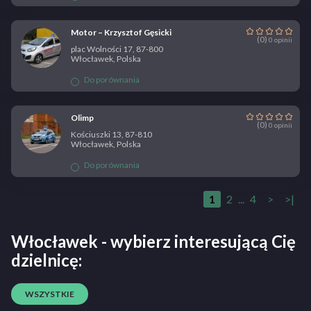
Motor – Krzysztof Gęsicki
(0)
0 opinii
plac Wolności 17, 87-800
Włocławek, Polska
Do porównania
Olimp
(0)
0 opinii
Kościuszki 13, 87-810
Włocławek, Polska
Do porównania
1
2
...
4
>
>|
Włocławek - wybierz interesującą Cię
dzielnicę:
WSZYSTKIE