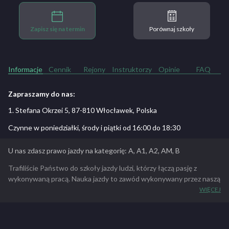
Zapisz się na termin
Porównaj szkoły
Informacje
Cennik
Rejony
Instruktorzy
Opinie
FAQ
Zapraszamy do nas:
1. Stefana Okrzei 5, 87-810 Włocławek, Polska
Czynne w poniedziałki, środy i piątki od 16:00 do 18:30
U nas zdasz prawo jazdy na kategorię: A, A1, A2, AM, B
Trafiliście Państwo do szkoły jazdy ludzi, którzy łączą pasję z
wykonywaną pracą. Nauka jazdy to zawód wykonywany przez naszą
rodzinę od trzech pokoleń. Historię rozpoczął w 1959 r.
Stefan
WIĘCEJ
Pakulski
, który wspiera nas cennymi radami do dziś. Twórcą
Ośrodka w obecnej formie został w 1989 r. syn Stefana –
Piotr
Pakulski
. Stworzył pierwszą prywatną szkołę we Włocławku, a