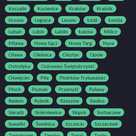
Koszalin
Kozienice
Kraków
Kraśnik
Krosno
Legnica
Leszno
Łódź
Łomża
Lubań
Lubin
Lublin
Łuków
Milicz
Mława
Nowy Sącz
Nowy Targ
Nysa
Oława
Oleśnica
Olsztyn
Opole
Ostrołęka
Ostrowiec Świętokrzyski
Oświęcim
Piła
Piotrków Trybunalski
Płock
Poznań
Przemyśl
Puławy
Radom
Rybnik
Rzeszów
Siedlce
Sieradz
Skierniewice
Słupsk
Sochaczew
Suwałki
Świdnica
Szczecin
Szczecinek
Tarnobrzeg
Tarnów
Toruń
Tychy