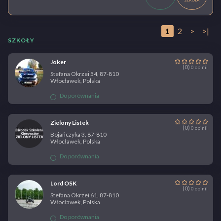
1
2
>
>|
SZKOŁY
Joker
(0)
0 opinii
Stefana Okrzei 54, 87-810
Włocławek, Polska
Do porównania
Zielony Listek
(0)
0 opinii
Bojańczyka 3, 87-810
Włocławek, Polska
Do porównania
Lord OSK
(0)
0 opinii
Stefana Okrzei 61, 87-810
Włocławek, Polska
Do porównania