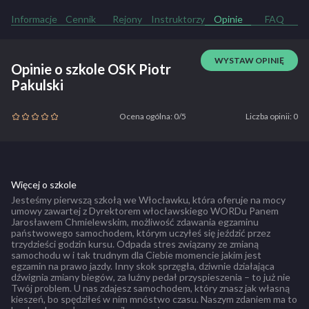
Informacje
Cennik
Rejony
Instruktorzy
Opinie
FAQ
WYSTAW OPINIĘ
Opinie o szkole OSK Piotr
Pakulski
Ocena ogólna: 0/5
Liczba opinii: 0
Więcej o szkole
Jesteśmy pierwszą szkołą we Włocławku, która oferuje na mocy
umowy zawartej z Dyrektorem włocławskiego WORDu Panem
Jarosławem Chmielewskim, możliwość zdawania egzaminu
państwowego samochodem, którym uczyłeś się jeździć przez
trzydzieści godzin kursu. Odpada stres związany ze zmianą
samochodu w i tak trudnym dla Ciebie momencie jakim jest
egzamin na prawo jazdy. Inny skok sprzęgła, dziwnie działająca
dźwignia zmiany biegów, za luźny pedał przyspieszenia – to już nie
Twój problem. U nas zdajesz samochodem, który znasz jak własną
kieszeń, bo spędziłeś w nim mnóstwo czasu. Naszym zdaniem ma to