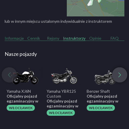
Jesteśmy pierwszą szkołą we Włocławku, umożliwiającą zdawanie
egzaminu państwowego tym samym autem, którym odbywałeś
kurs.
lub w innym miejscu ustalonym indywidualnie z instruktorem
ZOBACZ PEŁNY OPIS SZKOŁY
Informacje
Cennik
Rejony
Instruktorzy
Opinie
FAQ
Nasze pojazdy
Yamaha XJ6N
Yamaha YBR125
Benzer Shaft
T
Oficjalny pojazd
Custom
Oficjalny pojazd
egzaminacyjny w
Oficjalny pojazd
egzaminacyjny w
egzaminacyjny w
WŁOCŁAWEK
WŁOCŁAWEK
WŁOCŁAWEK