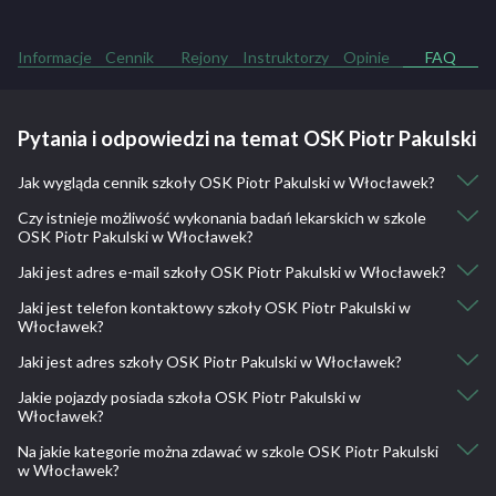
Informacje
Cennik
Rejony
Instruktorzy
Opinie
FAQ
Pytania i odpowiedzi na temat OSK Piotr Pakulski
Jak wygląda cennik szkoły OSK Piotr Pakulski w Włocławek?
Czy istnieje możliwość wykonania badań lekarskich w szkole
Kurs kat. B: 1900
OSK Piotr Pakulski w Włocławek?
Kurs kat. B-automat: 2200
Kurs kat. A, A1, A2: 2000
Jaki jest adres e-mail szkoły OSK Piotr Pakulski w Włocławek?
Nie, nie ma takiej możliwości.
Kurs kat. AM: 900
Jaki jest telefon kontaktowy szkoły OSK Piotr Pakulski w
oskpakulski@gmail.com
Włocławek?
Jaki jest adres szkoły OSK Piotr Pakulski w Włocławek?
600 855 965
Jakie pojazdy posiada szkoła OSK Piotr Pakulski w
Stefana Okrzei 5, 87-810 Włocławek, Polska
Włocławek?
Na jakie kategorie można zdawać w szkole OSK Piotr Pakulski
Yamaha XJ6N, Yamaha YBR125 Custom, Benzer Shaft, Toyota
w Włocławek?
Yaris, Toyota Camry