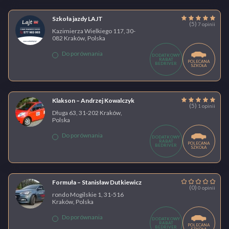
Szkoła jazdy LAJT
(5)
7 opinii
Kazimierza Wielkiego 117, 30-
082 Kraków, Polska
Do porównania
DODATKOWY
RABAT
POLECANA
BEDRIVER
SZKOŁA
Klakson – Andrzej Kowalczyk
(5)
1 opinii
Długa 63, 31-202 Kraków,
Polska
Do porównania
DODATKOWY
RABAT
POLECANA
BEDRIVER
SZKOŁA
Formuła – Stanisław Dutkiewicz
(0)
0 opinii
rondo Mogilskie 1, 31-516
Kraków, Polska
Do porównania
DODATKOWY
RABAT
POLECANA
BEDRIVER
SZKOŁA