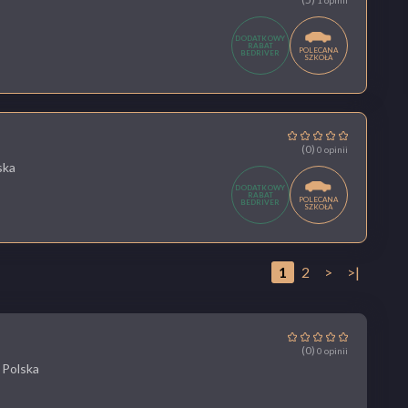
DODATKOWY
RABAT
POLECANA
BEDRIVER
SZKOŁA
(0)
0 opinii
ska
DODATKOWY
RABAT
POLECANA
BEDRIVER
SZKOŁA
1
2
>
>|
(0)
0 opinii
 Polska