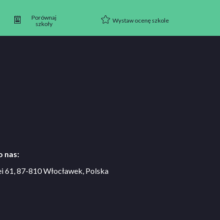
Porównaj
Wystaw ocenę szkole
szkoły
 nas:
ei 61, 87-810 Włocławek, Polska