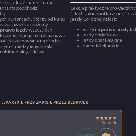
sferę podczas
nauki jazdy
,
kursanta podchodzi
Lekcje praktyczne prowadzimy
indywidualnie, z życzliwością, cierpliwością i empatią.
ch kursantach, którzy od kursu
jazdy
Lord znajdziesz:
inu. Sprawdź co możemy
kursy na
prawo jazdy
kat
prawo jazdy
wszystkich
jazdy dodatkowe
aktyczne, kładąc nacisk na nowe
jazdy doszkalające
łaściwe zachowania na drodze.
badania lekarskie
ym - między innymi salą
ltimedialny, taki jak
LEKARSKIE PRZY ZAPISIE PRZEZ BEDRIVER
(5)
1 opinii
DODATKOWY