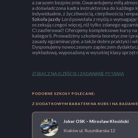
a zarazem bezpiecznie. Gwarantujemy miłą atmo
a doświadczona kadra instruktorska do każdego 
Szkoła jazdy
Lord powstała z myślą o wymagający
oczekują czegoś więcej, niż tylko zdanego egzam
Ci zaoferować! Oferujemy kompleksowe kursy na
kategorii. Prowadzimy szkolenia teoretyczne i pr
zasady egzaminacyjne, a także dobre praktyki i w
Dysponujemy nowoczesnym zapleczem dydaktyczn
wykładową, wyposażoną w wysokiej klasy sprzęt mu
ZOBACZ NAJCZĘŚCIEJ ZADAWANE PYTANIA
PODOBNE SZKOŁY POLECANE:
Z DODATKOWYM RABATEM NA KURS I NA BADANIE 
Joker OSK – Mirosław Kłosiński
Kraków ul. Rusznikarska 12