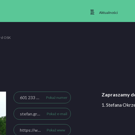
Aktualności
rd OSK
Zapraszamy do
601 233 108
Pokaż numer
1. Stefana Okrz
stefan.gralak@gmail.com
Pokaż e-mail
https://www.szkolajazdylord.pl/
Pokaż www