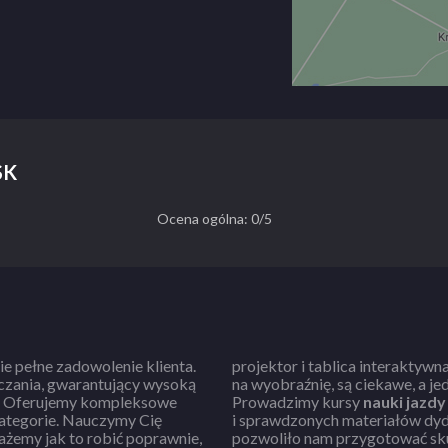
SK
Ocena ogólna: 0/5
bie pełne zadowolenie klienta.
projektor i tablica interaktywn
czania, gwarantujący wysoką
na wyobraźnię, są ciekawe, a j
. Oferujemy kompleksowe
Prowadzimy kursy
nauki jazdy
auczymy Cię
i sprawdzonych materiałów dyd
ażemy jak to robić poprawnie,
pozwoliło nam przygotować sk