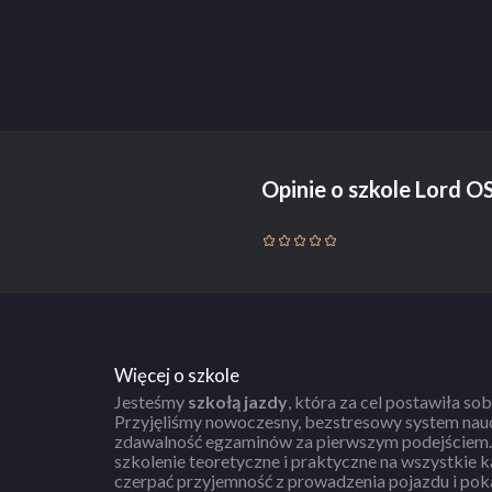
Opinie o szkole Lord O
Więcej o szkole
Jesteśmy
szkołą jazdy
, która za cel postawiła so
Przyjęliśmy nowoczesny, bezstresowy system nau
zdawalność egzaminów za pierwszym podejściem
szkolenie teoretyczne i praktyczne na wszystkie kategorie. N
czerpać przyjemność z prowadzenia pojazdu i pok