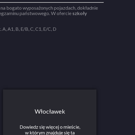
 na bogato wyposażonych pojazdach, dokładnie
takich, jakie spotkasz podczas egzaminu państwowego. W ofercie
szkoły
. A, A1, B, E/B, C, C1, E/C, D
Włocławek
Dowiedz się więcej o mieście,
w którym znajduje się ta