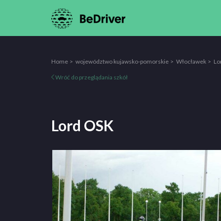
Home
województwo kujawsko-pomorskie
Włocławek
Lo
Wróć do przeglądania szkół
Lord OSK