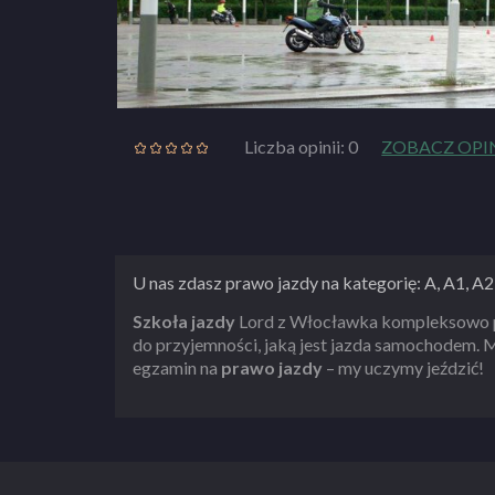
Liczba opinii: 0
ZOBACZ OPI
U nas zdasz prawo jazdy na kategorię: A, A1, A2
Szkoła jazdy
Lord z Włocławka kompleksowo p
do przyjemności, jaką jest jazda samochodem. M
egzamin na
prawo jazdy
– my uczymy jeździć!
ZOBACZ PEŁNY OPIS SZKOŁY