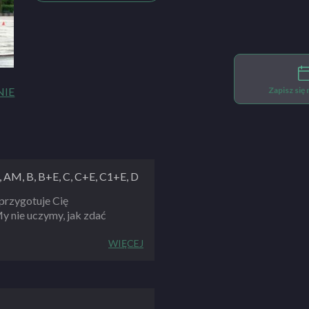
Zapisz się
NIE
, AM, B, B+E, C, C+E, C1+E, D
rzygotuje Cię
y nie uczymy, jak zdać
WIĘCEJ