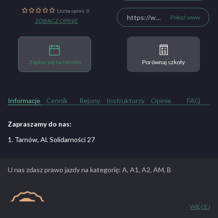
Liczba opinii: 0
https://www.maleks.com.pl/
Pokaż www
ZOBACZ OPINIE
Zapisz się na termin
Porównaj szkoły
Informacje
Cennik
Rejony
Instruktorzy
Opinie
FAQ
Zapraszamy do nas:
1. Tarnów, Al. Solidarności 27
U nas zdasz prawo jazdy na kategorię: A, A1, A2, AM, B
WIĘCEJ