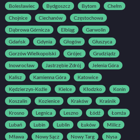
Bolesławiec
Bydgoszcz
Bytom
Chełm
Chojnice
Ciechanów
Częstochowa
Dąbrowa Górnicza
Elbląg
Garwolin
Gdańsk
Gdynia
Głogów
Głuszyca
Gorzów Wielkopolski
Grójec
Grudziądz
Inowrocław
Jastrzębie Zdrój
Jelenia Góra
Kalisz
Kamienna Góra
Katowice
Kędzierzyn-Koźle
Kielce
Kłodzko
Konin
Koszalin
Kozienice
Kraków
Kraśnik
Krosno
Legnica
Leszno
Łódź
Łomża
Lubań
Lubin
Lublin
Łuków
Milicz
Mława
Nowy Sącz
Nowy Targ
Nysa