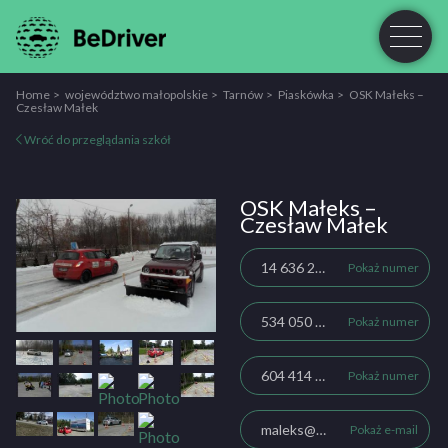
Home
województwo małopolskie
Tarnów
Piaskówka
OSK Małeks –
Czesław Małek
Wróć do przeglądania szkół
OSK Małeks –
Czesław Małek
14 636 21 21
Pokaż numer
534 050 944
Pokaż numer
604 414 660
Pokaż numer
maleks@maleks.com.pl
Pokaż e-mail