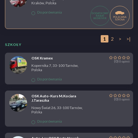
Kraków, Polska
Do porównania
DODATKOWY
RABAT
POLECANA
BEDRIVER
SZKOŁA
1
2
>
>|
SZKOŁY
OSK Kramex
(0)
0 opinii
Kopernika 7, 33-100 Tarnów,
Polska
Do porównania
OSK Auto-Kurs M.Kociara
(0)
0 opinii
J.Taraszka
Nowy Świat 26, 33-100 Tarnów,
Polska
Do porównania