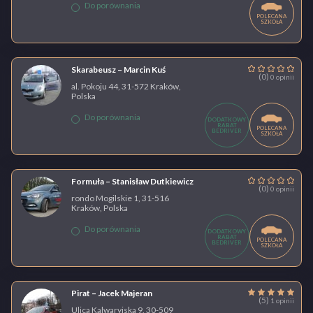
Do porównania
POLECANA
SZKOŁA
Skarabeusz – Marcin Kuś
(0)
0 opinii
al. Pokoju 44, 31-572 Kraków,
Polska
Do porównania
DODATKOWY
RABAT
POLECANA
BEDRIVER
SZKOŁA
Formuła – Stanisław Dutkiewicz
(0)
0 opinii
rondo Mogilskie 1, 31-516
Kraków, Polska
Do porównania
DODATKOWY
RABAT
POLECANA
BEDRIVER
SZKOŁA
Pirat – Jacek Majeran
(5)
1 opinii
Ulica Kalwaryjska 9, 30-509