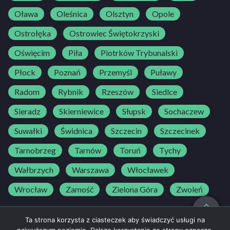
Oława
Oleśnica
Olsztyn
Opole
Ostrołęka
Ostrowiec Świętokrzyski
Oświęcim
Piła
Piotrków Trybunalski
Płock
Poznań
Przemyśl
Puławy
Radom
Rybnik
Rzeszów
Siedlce
Sieradz
Skierniewice
Słupsk
Sochaczew
Suwałki
Świdnica
Szczecin
Szczecinek
Tarnobrzeg
Tarnów
Toruń
Tychy
Wałbrzych
Warszawa
Włocławek
Wrocław
Zamość
Zielona Góra
Zwoleń
do góry
Ta strona korzysta z ciasteczek aby świadczyć usługi na