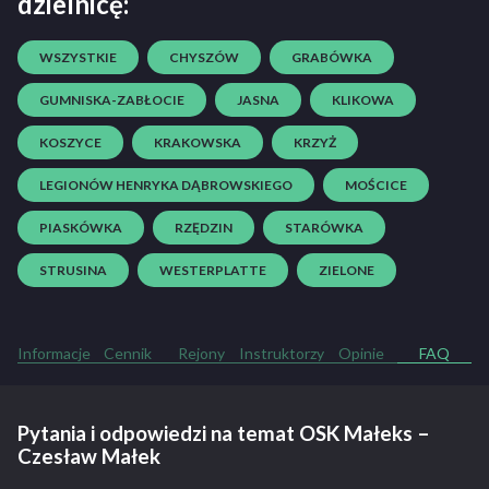
dzielnicę:
WSZYSTKIE
CHYSZÓW
GRABÓWKA
GUMNISKA-ZABŁOCIE
JASNA
KLIKOWA
KOSZYCE
KRAKOWSKA
KRZYŻ
LEGIONÓW HENRYKA DĄBROWSKIEGO
MOŚCICE
PIASKÓWKA
RZĘDZIN
STARÓWKA
STRUSINA
WESTERPLATTE
ZIELONE
Informacje
Cennik
Rejony
Instruktorzy
Opinie
FAQ
Pytania i odpowiedzi na temat OSK Małeks –
Czesław Małek