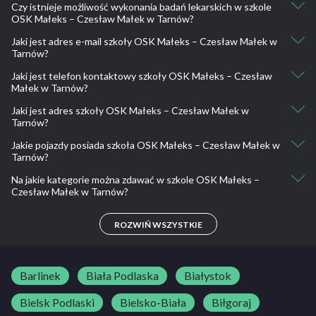
Czy istnieje możliwość wykonania badań lekarskich w szkole
OSK Małeks – Czesław Małek w Tarnów?
Jaki jest adres e-mail szkoły OSK Małeks – Czesław Małek w
Nie, nie ma takiej możliwości.
Tarnów?
Jaki jest telefon kontaktowy szkoły OSK Małeks – Czesław
maleks@maleks.com.pl
Małek w Tarnów?
Jaki jest adres szkoły OSK Małeks – Czesław Małek w
14 636 21 21, 534 050 944, 604 414 660
Tarnów?
Jakie pojazdy posiada szkoła OSK Małeks – Czesław Małek w
Tarnów, Al. Solidarności 27
Tarnów?
Na jakie kategorie można zdawać w szkole OSK Małeks –
Suzuki Swift
Czesław Małek w Tarnów?
A, A1, A2, AM, B
ROZWIŃ WSZYSTKIE
Barlinek
Biała Podlaska
Białystok
Bielsk Podlaski
Bielsko-Biała
Biłgoraj