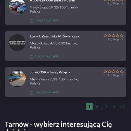
Auto-Lex OSK Beata Nowak
(0)
0 opinii
Nowy Świat 19, 33-100 Tarnów,
Polska
Do porównania
Luz – J. Zaworski, M. Świerczek
(0)
0 opinii
Mościckiego 4, 33-100 Tarnów,
Polska
Do porównania
Jurex OSK – Jerzy Wójcik
(0)
0 opinii
Mickiewicza 7, 33-100 Tarnów,
Polska
Do porównania
1
2
...
4
>
>|
Tarnów - wybierz interesującą Cię