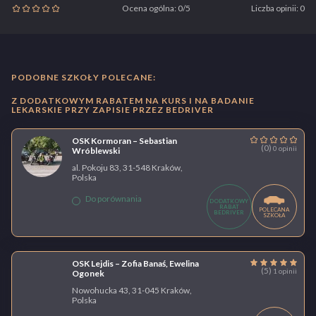
Ocena ogólna: 0/5
Liczba opinii: 0
PODOBNE SZKOŁY POLECANE:
Z DODATKOWYM RABATEM NA KURS I NA BADANIE
LEKARSKIE PRZY ZAPISIE PRZEZ BEDRIVER
OSK Kormoran – Sebastian
(0)
0 opinii
Wróblewski
al. Pokoju 83, 31-548 Kraków,
Polska
Do porównania
DODATKOWY
RABAT
POLECANA
BEDRIVER
SZKOŁA
OSK Lejdis – Zofia Banaś, Ewelina
(5)
1 opinii
Ogonek
Nowohucka 43, 31-045 Kraków,
Polska