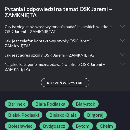
Pytania i odpowiedzi na temat OSK Jaremi –
ZAMKNIĘTA
Czy istnieje możliwość wykonania badań lekarskich w szkole
OSK Jaremi – ZAMKNIĘTA?
Jaki jest telefon kontaktowy szkoły OSK Jaremi –
Nie, nie ma takiej możliwości.
ZAMKNIĘTA?
Jaki jest adres szkoły OSK Jaremi – ZAMKNIĘTA?
608 118 664
Na jakie kategorie można zdawać w szkole OSK Jaremi –
ul. Partyzantów 7 34-600 Limanowa
ZAMKNIĘTA?
-
ROZWIŃ WSZYSTKIE
Barlinek
Biała Podlaska
Białystok
Bielsk Podlaski
Bielsko-Biała
Biłgoraj
Bolesławiec
Bydgoszcz
Bytom
Chełm