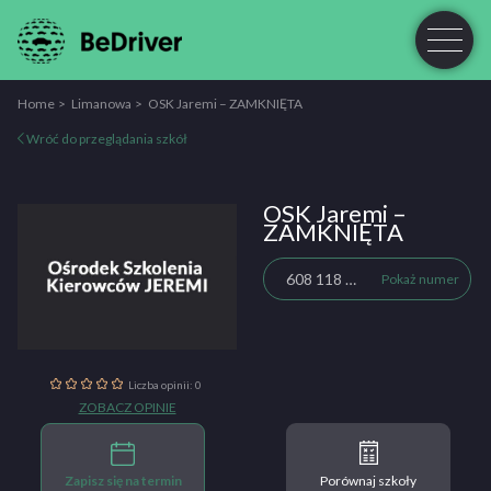
Home
Limanowa
OSK Jaremi – ZAMKNIĘTA
Wróć do przeglądania szkół
OSK Jaremi –
ZAMKNIĘTA
608 118 664
Pokaż numer
Liczba opinii: 0
ZOBACZ OPINIE
Zapisz się na termin
Porównaj szkoły