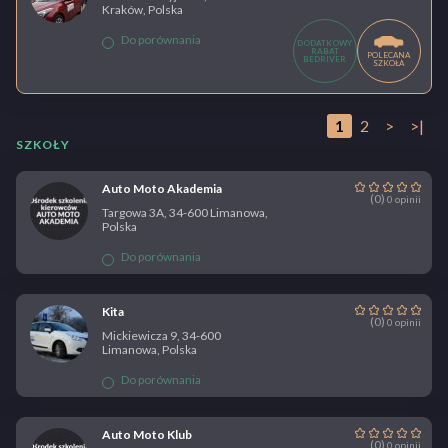
Kraków, Polska
Do porównania
DODATKOWY
RABAT
POLECANA
BEDRIVER
SZKOŁA
1
2
>
>|
SZKOŁY
Auto Moto Akademia
(0)
0 opinii
Targowa 3A, 34-600 Limanowa,
Polska
Do porównania
Kita
(0)
0 opinii
Mickiewicza 9, 34-600
Limanowa, Polska
Do porównania
Auto Moto Klub
(0)
0 opinii