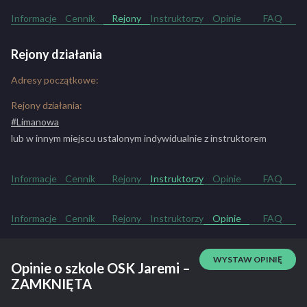
Informacje
Cennik
Rejony
Instruktorzy
Opinie
FAQ
Rejony działania
Adresy początkowe:
Rejony działania:
#Limanowa
lub w innym miejscu ustalonym indywidualnie z instruktorem
Informacje
Cennik
Rejony
Instruktorzy
Opinie
FAQ
Informacje
Cennik
Rejony
Instruktorzy
Opinie
FAQ
WYSTAW OPINIĘ
Opinie o szkole OSK Jaremi –
ZAMKNIĘTA