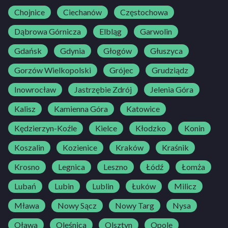
Chojnice
Ciechanów
Częstochowa
Dąbrowa Górnicza
Elbląg
Garwolin
Gdańsk
Gdynia
Głogów
Głuszyca
Gorzów Wielkopolski
Grójec
Grudziądz
Inowrocław
Jastrzębie Zdrój
Jelenia Góra
Kalisz
Kamienna Góra
Katowice
Kędzierzyn-Koźle
Kielce
Kłodzko
Konin
Koszalin
Kozienice
Kraków
Kraśnik
Krosno
Legnica
Leszno
Łódź
Łomża
Lubań
Lubin
Lublin
Łuków
Milicz
Mława
Nowy Sącz
Nowy Targ
Nysa
Oława
Oleśnica
Olsztyn
Opole