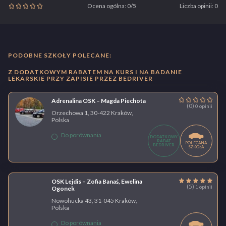
Ocena ogólna: 0/5
Liczba opinii: 0
PODOBNE SZKOŁY POLECANE:
Z DODATKOWYM RABATEM NA KURS I NA BADANIE
LEKARSKIE PRZY ZAPISIE PRZEZ BEDRIVER
Adrenalina OSK – Magda Piechota
(0)
0 opinii
Orzechowa 1, 30-422 Kraków,
Polska
Do porównania
DODATKOWY
RABAT
POLECANA
BEDRIVER
SZKOŁA
OSK Lejdis – Zofia Banaś, Ewelina
(5)
1 opinii
Ogonek
Nowohucka 43, 31-045 Kraków,
Polska
Do porównania