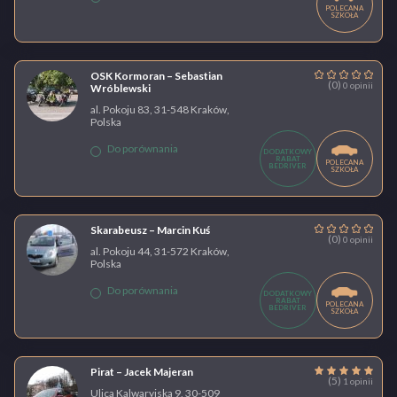
POLECANA
SZKOŁA
OSK Kormoran – Sebastian
(0)
0 opinii
Wróblewski
al. Pokoju 83, 31-548 Kraków,
Polska
Do porównania
DODATKOWY
RABAT
POLECANA
BEDRIVER
SZKOŁA
Skarabeusz – Marcin Kuś
(0)
0 opinii
al. Pokoju 44, 31-572 Kraków,
Polska
Do porównania
DODATKOWY
RABAT
POLECANA
BEDRIVER
SZKOŁA
Pirat – Jacek Majeran
(5)
1 opinii
Ulica Kalwaryjska 9, 30-509