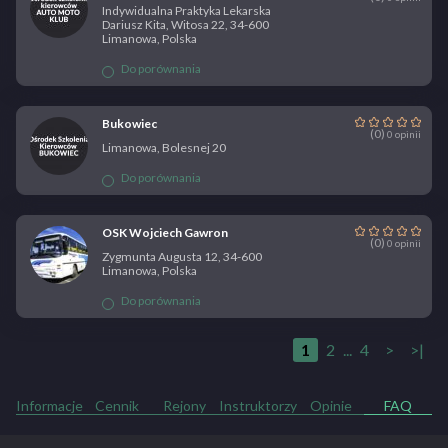
Indywidualna Praktyka Lekarska
Dariusz Kita, Witosa 22, 34-600
Limanowa, Polska
Do porównania
Bukowiec
(0)
0 opinii
Limanowa, Bolesnej 20
Do porównania
OSK Wojciech Gawron
(0)
0 opinii
Zygmunta Augusta 12, 34-600
Limanowa, Polska
Do porównania
1
2
...
4
>
>|
Informacje
Cennik
Rejony
Instruktorzy
Opinie
FAQ