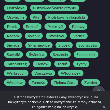
Ostrołęka
Ostrowiec Świętokrzyski
Oświęcim
Piła
Piotrków Trybunalski
Płock
Poznań
Przemyśl
Puławy
Radom
Rybnik
Rzeszów
Siedlce
Sieradz
Skierniewice
Słupsk
Sochaczew
Suwałki
Świdnica
Szczecin
Szczecinek
Tarnobrzeg
Tarnów
Toruń
Tychy
Wałbrzych
Warszawa
Włocławek
Wrocław
Zamość
Zielona Góra
Zwoleń
do góry
Ta strona korzysta z ciasteczek aby świadczyć usługi na
najwyższym poziomie. Dalsze korzystanie ze strony oznacza,
że zgadzasz się na ich użycie.
Regulamin
500 25 30 25
NAPISZ DO NAS