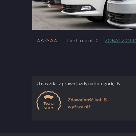
Liczba opinii: 0
ZOBACZ OPI
U nas zdasz prawo jazdy na kategorię: B
“GRZEGORZ”