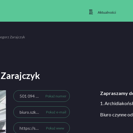
Aktualności
egorz Zarajczyk
 Zarajczyk
Zapraszamy do
501 094 656
Pokaż numer
1. Archidiakońs
biuro.szkolajazdygrzegorz@gmail.com
Pokaż e-mail
Biuro czynne od
https://szkolajazdy-grzegorz.pl
Pokaż www