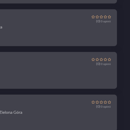
(0)
0 opinii
ra
(0)
0 opinii
(0)
0 opinii
 Zielona Góra