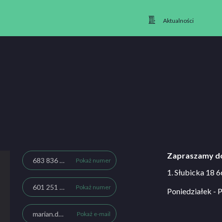
Aktualności
Zapraszamy do
683 836 991
Pokaż numer
1. Słubicka 18 
601 251 914
Pokaż numer
Poniedziałek - P
marian.duch@wp.pl
Pokaż e-mail