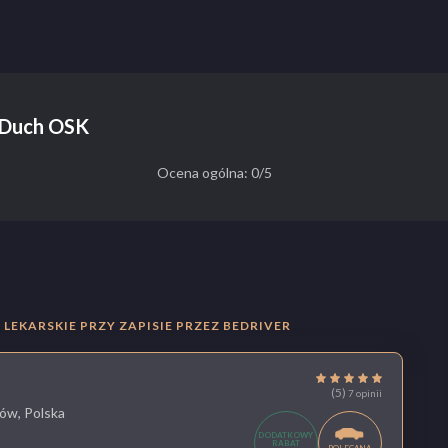
n Duch OSK
Ocena ogólna: 0/5
LEKARSKIE PRZY ZAPISIE PRZEZ BEDRIVER
(5)
7 opinii
ów, Polska
DODATKOWY
RABAT