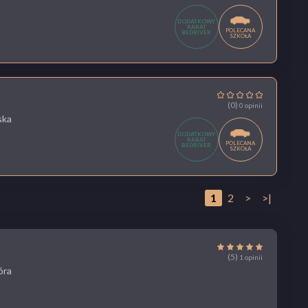
DODATKOWY
RABAT
POLECANA
BEDRIVER
SZKOŁA
(0)
0 opinii
ska
DODATKOWY
RABAT
POLECANA
BEDRIVER
SZKOŁA
1
2
>
>|
(5)
1 opinii
óra