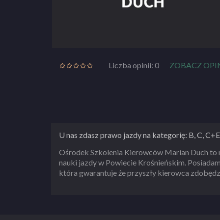
Liczba opinii: 0
ZOBACZ OPI
U nas zdasz prawo jazdy na kategorię: B, C, C+E
Ośrodek Szkolenia Kierowców Marian Duch to na
nauki jazdy w Powiecie Krośnieńskim. Posiada
która gwarantuje że przyszły kierowca zdobędzi
bezpiecznie poruszać się po drogach.
ZOBACZ PEŁNY OPIS SZKOŁY