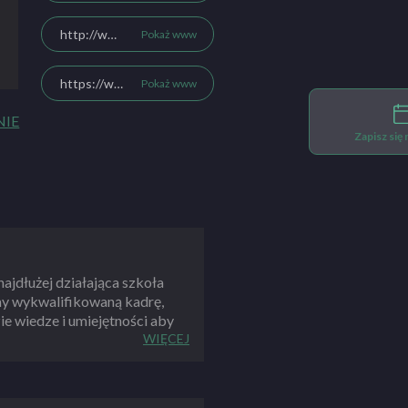
http://www.nauka-jazdy-duch.pl/
Pokaż www
https://www.facebook.com/O%C5%9Brodek-Szkolenia-Kierowc%C3%B3w-Marian-Duch-1693921727580892/
Pokaż www
NIE
Zapisz się
jdłużej działająca szkoła
my wykwalifikowaną kadrę,
e wiedze i umiejętności aby
WIĘCEJ