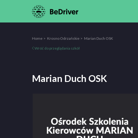
Home
Krosno Odrzańskie
Marian Duch OSK
Wróć do przeglądania szkół
Marian Duch OSK