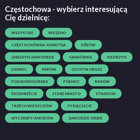
Częstochowa - wybierz interesującą
Cię dzielnicę:
WSZYSTKIE
BŁESZNO
CZĘSTOCHÓWKA-PARKITKA
DŹBÓW
GNASZYN-KAWODRZA
GRABÓWKA
KIEDRZYN
LISINIEC
MIRÓW
OSTATNI GROSZ
PODJASNOGÓRSKA
PÓŁNOC
RAKÓW
ŚRÓDMIEŚCIE
STARE MIASTO
STRADOM
TRZECH WIESZCZÓW
TYSIĄCLECIE
WYCZERPY-ANIOŁÓW
ZAWODZIE-DĄBIE