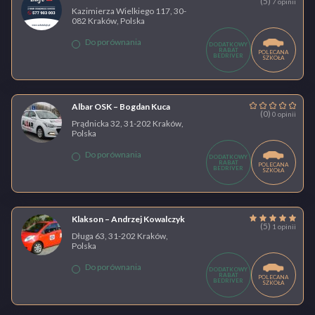
(5)
7 opinii
Kazimierza Wielkiego 117, 30-
082 Kraków, Polska
Do porównania
DODATKOWY
RABAT
POLECANA
BEDRIVER
SZKOŁA
Albar OSK – Bogdan Kuca
(0)
0 opinii
Prądnicka 32, 31-202 Kraków,
Polska
Do porównania
DODATKOWY
RABAT
POLECANA
BEDRIVER
SZKOŁA
Klakson – Andrzej Kowalczyk
(5)
1 opinii
Długa 63, 31-202 Kraków,
Polska
Do porównania
DODATKOWY
RABAT
POLECANA
BEDRIVER
SZKOŁA