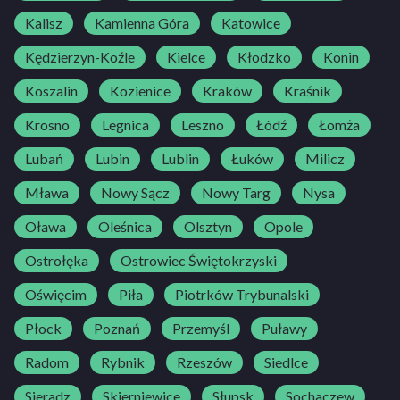
Kalisz
Kamienna Góra
Katowice
Kędzierzyn-Koźle
Kielce
Kłodzko
Konin
Koszalin
Kozienice
Kraków
Kraśnik
Krosno
Legnica
Leszno
Łódź
Łomża
Lubań
Lubin
Lublin
Łuków
Milicz
Mława
Nowy Sącz
Nowy Targ
Nysa
Oława
Oleśnica
Olsztyn
Opole
Ostrołęka
Ostrowiec Świętokrzyski
Oświęcim
Piła
Piotrków Trybunalski
Płock
Poznań
Przemyśl
Puławy
Radom
Rybnik
Rzeszów
Siedlce
Sieradz
Skierniewice
Słupsk
Sochaczew