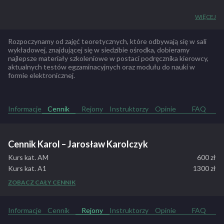
Ośrodek Szkolenia Kierowców KAROL rozpoczął swoją działalność
WIĘCEJ
w 1998 roku, na przestrzeni wielu lat doświadczeń udało nam się
wypracować skuteczny system szkolenia kandydatów na
Rozpoczynamy od zajęć teoretycznych, które odbywają się w sali
kierowców dlatego też nasz ośrodek cieszy się tak dużą
wykładowej, znajdującej się w siedzibie ośrodka, dobieramy
najlepsze materiały szkoleniowe w postaci podręcznika kierowcy,
popularnością i zainteresowaniem wśród osób, które planują
aktualnych testów egzaminacyjnych oraz modułu do nauki w
rozpocząć kurs nauki jazdy.
formie elektronicznej.
ZOBACZ PEŁNY OPIS SZKOŁY
Informacje
Cennik
Rejony
Instruktorzy
Opinie
FAQ
Cennik Karol – Jarosław Karolczyk
Kurs kat. AM
600 zł
Kurs kat. A1
1300 zł
Kurs kat. A2, A
1700 zł
ZOBACZ CAŁY CENNIK
Kurs kat. B
2000 zł
Kurs kat. C
2500 zł
Informacje
Cennik
Rejony
Instruktorzy
Opinie
FAQ
Kurs kat. D
4000 zł
Kurs kat. B+E
1200 zł