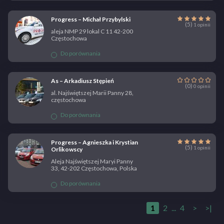
Progress – Michał Przybylski
(5)
1 opinii
aleja NMP 29 lokal C 11 42-200
Częstochowa
Do porównania
As – Arkadiusz Stępień
(0)
0 opinii
al. Najświętszej Marii Panny 28,
częstochowa
Do porównania
Progress – Agnieszka i Krystian
(5)
1 opinii
Orlikowscy
Aleja Najświętszej Maryi Panny
33, 42-202 Częstochowa, Polska
Do porównania
1
2
...
4
>
>|