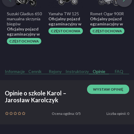
Suzuki Gladius 650
Yamaha TW 125
Romet Ogar 900R
S
manualna skrzynia
Oficjalny pojazd
Oficjalny pojazd
O
biegów
egzaminacyjny w
egzaminacyjny w
e
Oficjalny pojazd
CZĘSTOCHOWA
CZĘSTOCHOWA
egzaminacyjny w
CZĘSTOCHOWA
Informacje
Cennik
Rejony
Instruktorzy
Opinie
FAQ
WYSTAW OPINIĘ
Opinie o szkole Karol –
Jarosław Karolczyk
Ocena ogólna: 0/5
Liczba opinii: 0