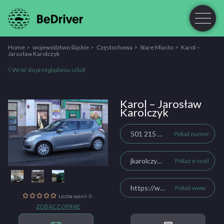
Home
województwo śląskie
Częstochowa
Stare Miasto
Karol –
Jarosław Karolczyk
Wróć do przeglądania szkół
Karol – Jarosław
Karolczyk
501 215 954
Pokaż numer
jkarolczyk1@wp.pl
Pokaż e-mail
https://www.prawojazdykarol.pl
Pokaż www
Liczba opinii: 0
ZOBACZ OPINIE