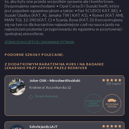
to, aby były one przede wszystkim sprawne ale i komfortowe.
Dysponujemy samochodami: • Opel Corsa D i Suzuki Swift, który
jest pojazdem egzaminacyjnym a także: • Fiat SCUDO( KAT. BE), •
Suzuki Gladius (KAT. A), Jamaha TW ( KAT A1), • Romet (KAT AM),
MAN TGL 12-240 (KAT. C) • Scania, Bova (KAT. D) Koncentrujemy
się na tym co dla kursantów najważniejsze czyli na nauce jazdy na
najwyższym poziomie i przygotowaniu do egzaminu w pozytywnej i
spokojnej atmosferze.
ZOBACZ NAJCZĘŚCIEJ ZADAWANE PYTANIA
PODOBNE SZKOŁY POLECANE:
Z DODATKOWYM RABATEM NA KURS I NA BADANIE
LEKARSKIE PRZY ZAPISIE PRZEZ BEDRIVER
Joker OSK – Mirosław Kłosiński
(5)
1 opinii
Kraków ul. Rusznikarska 12
Do porównania
DODATKOWY
RABAT
POLECANA
BEDRIVER
SZKOŁA
Szkoła jazdy LAJT