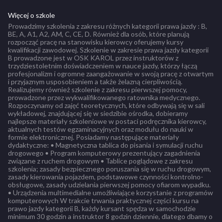
Więcej o szkole
Prowadzimy szkolenia z zakresu różnych kategorii prawa jazdy : B,
BE, A, A1, A2, AM, C, CE, D. Również dla osób, które planują
rozpocząć pracę na stanowisku kierowcy oferujemy kursy
kwalifikacji zawodowej. Szkolenie w zakresie prawa jazdy kategorii
B prowadzone jest w OSK KAROL przez instruktorów z
trzydziestoletnim doświadczeniem w nauce jazdy, którzy łączą
profesjonalizm i ogromne zaangażowanie w swoją pracę z otwartym
i przyjaznym usposobieniem a także żelazną cierpliwością.
Realizujemy również szkolenie z zakresu pierwszej pomocy,
prowadzone przez wykwalifikowanego ratownika medycznego.
Rozpoczynamy od zajęć teoretycznych, które odbywają się w sali
wykładowej, znajdującej się w siedzibie ośrodka, dobieramy
najlepsze materiały szkoleniowe w postaci podręcznika kierowcy,
aktualnych testów egzaminacyjnych oraz modułu do nauki w
formie elektronicznej. Posiadamy następujące materiały
dydaktyczne: • Magnetyczna tablica do pisania i symulacji ruchu
drogowego • Program komputerowy prezentujący zagadnienia
związane z ruchem drogowym • Tablice poglądowe z zakresu
szkolenia; zasady bezpiecznego poruszania się w ruchu drogowym,
zasady kierowania pojazdem, podstawowe czynności kontrolno-
obsługowe, zasady udzielania pierwszej pomocy ofiarom wypadku.
• Urządzenia multimedialne umożliwiające korzystanie z programów
komputerowych W trakcie trwania praktycznej części kursu na
prawo jazdy kategorii B, każdy kursant spędza w samochodzie
minimum 30 godzin a instruktor 8 godzin dziennie, dlatego dbamy o