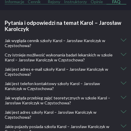
Informacje
Cennik
Rejony
Instruktorzy
Opinie
FAQ
Pytania i odpowiedzi na temat Karol – Jarosław
Karolczyk
Jak wygląda cennik szkoły Karol – Jarosław Karolczyk w
Częstochowa?
Czy istnieje możliwość wykonania badań lekarskich w szkole
Kurs kat. AM: 600
Karol – Jarosław Karolczyk w Częstochowa?
Kurs kat. A1: 1300
Kurs kat. A2, A: 1700
Jaki jest adres e-mail szkoły Karol – Jarosław Karolczyk w
Nie, nie ma takiej możliwości.
Kurs kat. B: 2000
Częstochowa?
Kurs kat. C: 2500
Jaki jest telefon kontaktowy szkoły Karol – Jarosław
jkarolczyk1@wp.pl
Kurs kat. D: 4000
Karolczyk w Częstochowa?
Kurs kat. B+E: 1200
Kurs kat. C+E: 2500
Jak wygląda przebieg zajęć teoretycznych w szkole Karol –
501 215 954
Jarosław Karolczyk w Częstochowa?
Jaki jest adres szkoły Karol – Jarosław Karolczyk w
Rozpoczynamy od zajęć teoretycznych, które odbywają się w sali
Częstochowa?
wykładowej, znajdującej się w siedzibie ośrodka, dobieramy
najlepsze materiały szkoleniowe w postaci podręcznika kierowcy,
Jakie pojazdy posiada szkoła Karol – Jarosław Karolczyk w
plac Daszyńskiego 9/10, 42-200 Częstochowa, Polska