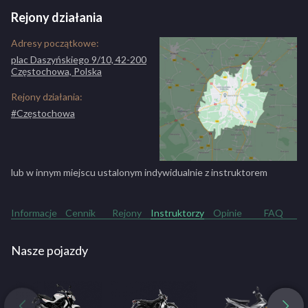
Kurs kat. C+E
2500 zł
Rejony działania
Adresy początkowe:
plac Daszyńskiego 9/10, 42-200
Częstochowa, Polska
Rejony działania:
#Częstochowa
lub w innym miejscu ustalonym indywidualnie z instruktorem
Informacje
Cennik
Rejony
Instruktorzy
Opinie
FAQ
Nasze pojazdy