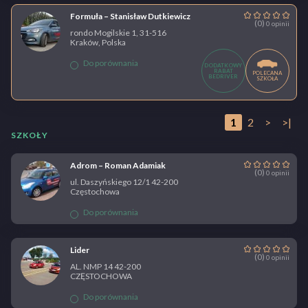
Formuła – Stanisław Dutkiewicz
(0)
0 opinii
rondo Mogilskie 1, 31-516
Kraków, Polska
Do porównania
DODATKOWY
RABAT
POLECANA
BEDRIVER
SZKOŁA
1
2
>
>|
SZKOŁY
Adrom – Roman Adamiak
(0)
0 opinii
ul. Daszyńskiego 12/1 42-200
Częstochowa
Do porównania
Lider
(0)
0 opinii
AL. NMP 14 42-200
CZĘSTOCHOWA
Do porównania