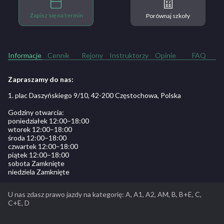
Zapisz się na termin
Porównaj szkoły
Informacje
Cennik
Rejony
Instruktorzy
Opinie
FAQ
Zapraszamy do nas:
1. plac Daszyńskiego 9/10, 42-200 Częstochowa, Polska
Godziny otwarcia:
poniedziałek 12:00–18:00
wtorek 12:00–18:00
środa 12:00–18:00
czwartek 12:00–18:00
piątek 12:00–18:00
sobota Zamknięte
niedziela Zamknięte
U nas zdasz prawo jazdy na kategorię: A, A1, A2, AM, B, B+E, C,
C+E, D