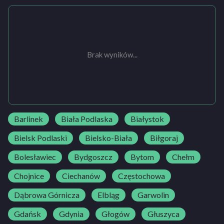
Brak wyników...
Barlinek
Biała Podlaska
Białystok
Bielsk Podlaski
Bielsko-Biała
Biłgoraj
Bolesławiec
Bydgoszcz
Bytom
Chełm
Chojnice
Ciechanów
Częstochowa
Dąbrowa Górnicza
Elbląg
Garwolin
Gdańsk
Gdynia
Głogów
Głuszyca