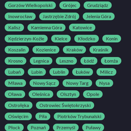
Gorzów Wielkopolski
Grójec
Grudziądz
Inowrocław
Jastrzębie Zdrój
Jelenia Góra
Kalisz
Kamienna Góra
Katowice
Kędzierzyn-Koźle
Kielce
Kłodzko
Konin
Koszalin
Kozienice
Kraków
Kraśnik
Krosno
Legnica
Leszno
Łódź
Łomża
Lubań
Lubin
Lublin
Łuków
Milicz
Mława
Nowy Sącz
Nowy Targ
Nysa
Oława
Oleśnica
Olsztyn
Opole
Ostrołęka
Ostrowiec Świętokrzyski
Oświęcim
Piła
Piotrków Trybunalski
Płock
Poznań
Przemyśl
Puławy