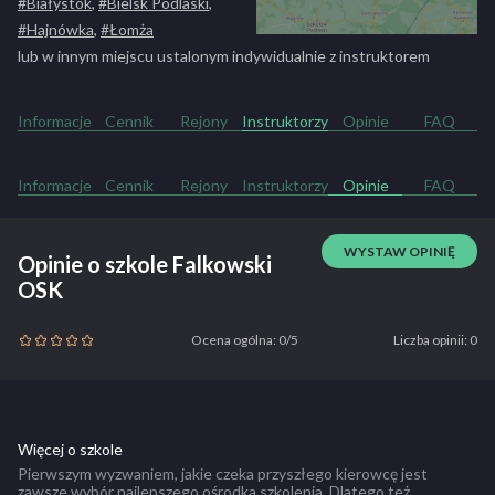
#Białystok
,
#Bielsk Podlaski
,
#Hajnówka
,
#Łomża
lub w innym miejscu ustalonym indywidualnie z instruktorem
Informacje
Cennik
Rejony
Instruktorzy
Opinie
FAQ
Informacje
Cennik
Rejony
Instruktorzy
Opinie
FAQ
WYSTAW OPINIĘ
Opinie o szkole Falkowski
OSK
Ocena ogólna: 0/5
Liczba opinii: 0
Więcej o szkole
Pierwszym wyzwaniem, jakie czeka przyszłego kierowcę jest
zawsze wybór najlepszego ośrodka szkolenia. Dlatego też