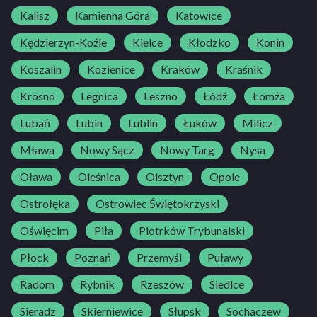
Kalisz
Kamienna Góra
Katowice
Kędzierzyn-Koźle
Kielce
Kłodzko
Konin
Koszalin
Kozienice
Kraków
Kraśnik
Krosno
Legnica
Leszno
Łódź
Łomża
Lubań
Lubin
Lublin
Łuków
Milicz
Mława
Nowy Sącz
Nowy Targ
Nysa
Oława
Oleśnica
Olsztyn
Opole
Ostrołęka
Ostrowiec Świętokrzyski
Oświęcim
Piła
Piotrków Trybunalski
Płock
Poznań
Przemyśl
Puławy
Radom
Rybnik
Rzeszów
Siedlce
Sieradz
Skierniewice
Słupsk
Sochaczew