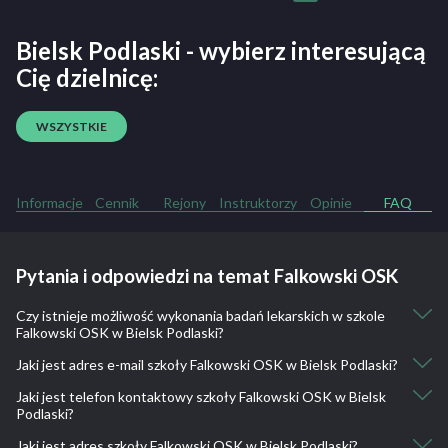
Bielsk Podlaski - wybierz interesującą
Cię dzielnicę:
WSZYSTKIE
Informacje
Cennik
Rejony
Instruktorzy
Opinie
FAQ
Pytania i odpowiedzi na temat Falkowski OSK
Czy istnieje możliwość wykonania badań lekarskich w szkole
Falkowski OSK w Bielsk Podlaski?
Jaki jest adres e-mail szkoły Falkowski OSK w Bielsk Podlaski?
Nie, nie ma takiej możliwości.
Jaki jest telefon kontaktowy szkoły Falkowski OSK w Bielsk
biuro@falkowski-team.pl
Podlaski?
Jaki jest adres szkoły Falkowski OSK w Bielsk Podlaski?