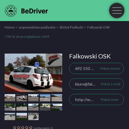
Home
województwo podlaskie
Bielsk Podlaski
Falkowski OSK
Wróć do przeglądania szkół
Falkowski OSK
692 150 604
Pokaż numer
biuro@falkowski-team.pl
Pokaż e-mail
http://www.falkowski-team.pl
Pokaż www
Liczba opinii: 0