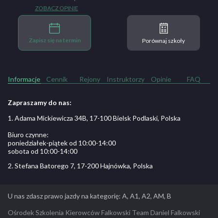
ZOBACZ OPINIE
Zapisz się na termin
Porównaj szkoły
Informacje
Cennik
Rejony
Instruktorzy
Opinie
FAQ
Zapraszamy do nas:
1. Adama Mickiewicza 34B, 17-100 Bielsk Podlaski, Polska
Biuro czynne:
poniedziałek-piątek od 10:00-14:00
sobota od 10:00-14:00
2. Stefana Batorego 7, 17-200 Hajnówka, Polska
U nas zdasz prawo jazdy na kategorię: A, A1, A2, AM, B
Ośrodek Szkolenia Kierowców Falkowski Team Daniel Falkowski