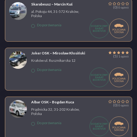
Skarabeusz – Marcin Kuś
(0)
0 opinii
al. Pokoju 44, 31-572 Kraków,
Polska
Do porównania
DODATKOWY
RABAT
POLECANA
BEDRIVER
SZKOŁA
Joker OSK – Mirosław Kłosiński
(5)
1 opinii
Kraków ul. Rusznikarska 12
Do porównania
DODATKOWY
RABAT
POLECANA
BEDRIVER
SZKOŁA
Albar OSK – Bogdan Kuca
(0)
0 opinii
Prądnicka 32, 31-202 Kraków,
Polska
Do porównania
DODATKOWY
RABAT
POLECANA
BEDRIVER
SZKOŁA