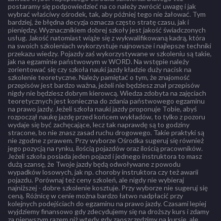
postaramy się podpowiedzieć na co należy zwrócić uwagę i jak
wybrać właściwy ośrodek, tak, aby później tego nie żałować. Tym
bardziej, że błędna decyzja oznacza często stratę czasu, jak i
pieniędzy. Wyznacznikiem dobrej szkoły jest jakość świadczonych
usług. Jakość natomiast wiąże się z wykwalifikowaną kadrą, która
na swoich szkoleniach wykorzystuje najnowsze i najlepsze techniki
przekazu wiedzy. Pojazdy zaś wykorzystywane w szkoleniu są takie,
jak na egzaminie państwowym w WORD. Na wstępie należy
zorientować się czy szkoła nauki jazdy kładzie duży nacisk na
szkolenie teoretyczne. Należy pamiętać o tym, że znajomość
przepisów jest bardzo ważna, jeżeli nie będziesz znał przepisów
nigdy nie będziesz dobrym kierowcą. Wiedza zdobyta na zajęciach
teoretycznych jest konieczna do zdania państwowego egzaminu
na prawo jazdy. Jeżeli szkoła nauki jazdy proponuje Tobie, abyś
rozpoczął naukę jazdę przed końcem wykładów, to tylko z pozoru
wydaje się być zachęcające, lecz tak naprawdę są to godziny
stracone, bo nie znasz zasad ruchu drogowego. Takie praktyki są
nie zgodne z prawem. Przy wyborze Ośrodka sugeruj się również
jego pozycją na rynku, ilością pojazdów oraz ilością pracowników.
Jeżeli szkoła posiada jeden pojazd i jednego instruktora to masz
dużą szansę, że Twoje jazdy będą odwoływane z powodu
wypadków losowych, jak np. choroby instruktora czy też awarii
pojazdu. Porównaj też ceny szkoleń, ale nigdy nie wybieraj
najniższej - dobre szkolenie kosztuje. Przy wyborze nie sugeruj się
ceną. Różnicę w cenie można bardzo łatwo nadpłacić przy
kolejnych podejściach do egzaminu na prawo jazdy. Czasami lepiej
wyjdziemy finansowo gdy zdecydujemy się na droższy kurs i zdamy
za pierwszym razem niż wtedy gdy zaoszczędzimy na kursie, ale