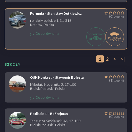
Formuła – Stanisław Dutkiewicz
(0)
0 opinii
rondo Mogilskie 1, 31-516
Kraków, Polska
Do porównania
DODATKOWY
RABAT
POLECANA
BEDRIVER
SZKOŁA
1
2
>
>|
SZKOŁY
OSK Konkret – Sławomir Bolesta
(1)
1 opinii
Mikołaja Kopernika 5, 17-100
Bielsk Podlaski, Polska
Do porównania
Podlasie 1 – BeFrejman
(0)
0 opinii
Tadeusza Kościuszki 4A, 17-100
Bielsk Podlaski, Polska