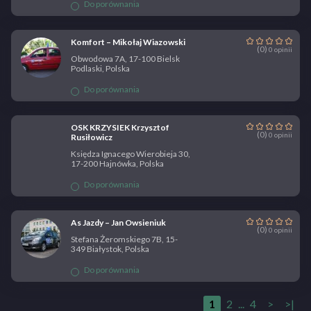
Do porównania
Komfort – Mikołaj Wiazowski
(0)
0 opinii
Obwodowa 7A, 17-100 Bielsk
Podlaski, Polska
Do porównania
OSK KRZYSIEK Krzysztof
(0)
0 opinii
Rusiłowicz
Księdza Ignacego Wierobieja 30,
17-200 Hajnówka, Polska
Do porównania
As Jazdy – Jan Owsieniuk
(0)
0 opinii
Stefana Żeromskiego 7B, 15-
349 Białystok, Polska
Do porównania
1
2
...
4
>
>|