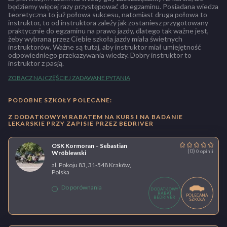
będziemy więcej razy przystępować do egzaminu. Posiadana wiedza
teoretyczna to już połowa sukcesu, natomiast druga połowa to
instruktor, to od instruktora zależy jak zostaniesz przygotowany
praktycznie do egzaminu na prawo jazdy, dlatego tak ważne jest,
żeby wybrana przez Ciebie szkoła jazdy miała świetnych
instruktorów. Ważne są tutaj, aby instruktor miał umiejętność
odpowiedniego przekazywania wiedzy. Dobry instruktor to
instruktor z pasją.
ZOBACZ NAJCZĘŚCIEJ ZADAWANE PYTANIA
PODOBNE SZKOŁY POLECANE:
Z DODATKOWYM RABATEM NA KURS I NA BADANIE
LEKARSKIE PRZY ZAPISIE PRZEZ BEDRIVER
OSK Kormoran – Sebastian
(0)
0 opinii
Wróblewski
al. Pokoju 83, 31-548 Kraków,
Polska
Do porównania
DODATKOWY
RABAT
POLECANA
BEDRIVER
SZKOŁA