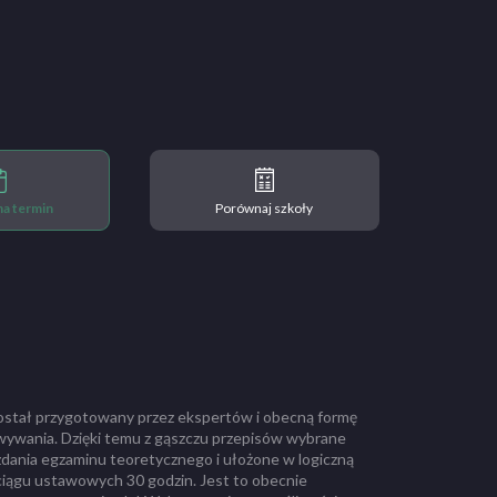
 na termin
Porównaj szkoły
ostał przygotowany przez ekspertów i obecną formę
wywania. Dzięki temu z gąszczu przepisów wybrane
zdania egzaminu teoretycznego i ułożone w logiczną
ciągu ustawowych 30 godzin. Jest to obecnie