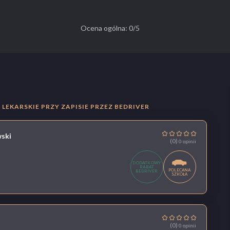
Ocena ogólna: 0/5
LEKARSKIE PRZY ZAPISIE PRZEZ BEDRIVER
ski
(0)
0 opinii
DODATKOWY
RABAT
POLECANA
BEDRIVER
SZKOŁA
(0)
0 opinii