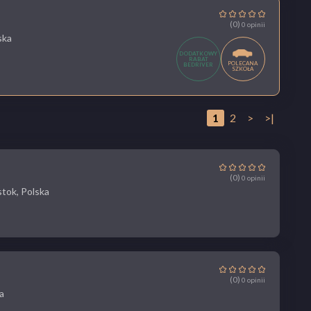
(0)
0 opinii
ska
DODATKOWY
RABAT
POLECANA
BEDRIVER
SZKOŁA
1
2
>
>|
(0)
0 opinii
stok, Polska
(0)
0 opinii
a