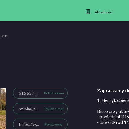
Aktualności
Drift
Zapraszamy do
516 537 654
Pokaż numer
1. Henryka Sien
szkola@drift.net.pl
Pokaż e-mail
Biuro przy ul. S
- poniedziałki i
- czwsrtki od 1
https://www.drift.net.pl
Pokaż www