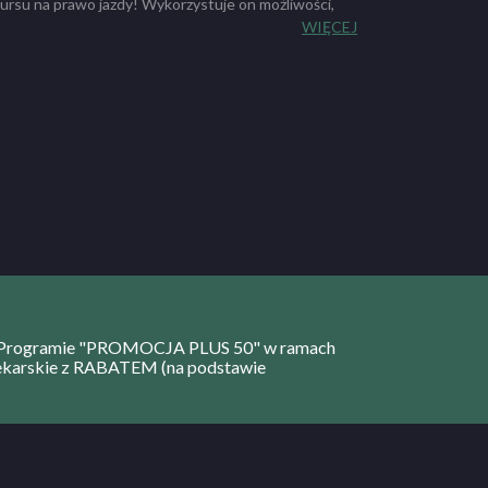
ursu na prawo jazdy! Wykorzystuje on możliwości,
gia. SPS to zintegrowany system nauki, nowoczesna
WIĘCEJ
wiązującym programem szkolenia.
 w Programie "PROMOCJA PLUS 50" w ramach
 lekarskie z RABATEM (na podstawie