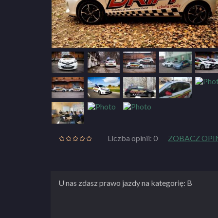
Liczba opinii: 0
ZOBACZ OPI
U nas zdasz prawo jazdy na kategorię: B