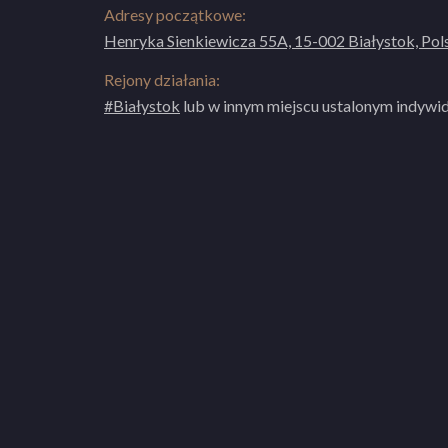
Adresy początkowe:
Henryka Sienkiewicza 55A, 15-002 Białystok, Pol
Rejony działania:
#Białystok
lub w innym miejscu ustalonym indywid