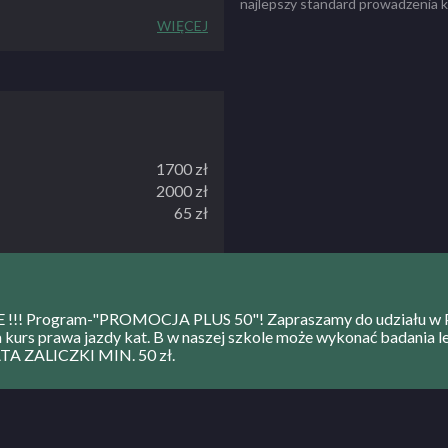
najlepszy standard prowadzenia k
jakie daje współczesna technolo
 warunkach, na nowym sprzęcie
WIĘCEJ
metodologia oraz zgodność z obo
torzy dostosowują tok szkolenia
a. Naszą specjalnością są kursy
kierowców – bez prawa jazdy,
 posiadających uprawnienia, a
przepisów prawa ruchu
– u nas nie ma miejsca na nudne
1700 zł
my najnowszych rozwiązań
2000 zł
65 zł
NIE !!! Program-"PROMOCJA PLUS 50"! Zapraszamy do udziału
na kurs prawa jazdy kat. B w naszej szkole może wykonać badania
 ZALICZKI MIN. 50 zł.