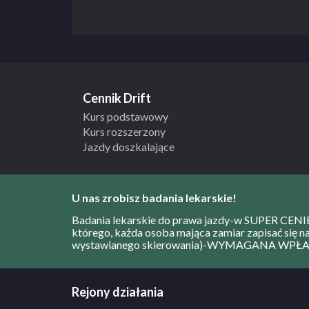
Kursy prawa jazdy odbywają się w komfortowych
oraz w miłej, kameralnej atmosferze. Nasi instruk
do indywidualnych predyspozycji i potrzeb kursant
na prawo jazdy kat. B. Oprócz zajęć dla młodych 
prowadzimy także jazdy doszkalające dla osób już
chcących odświeżyć sobie wiadomości z zakresu 
Cennik Drift
drogowego. Jesteśmy otwarci na wszelkie nowości 
Kurs podstawowy
regułki recytowane przez wykładowców – używa
Kurs rozszerzony
edukacyjnych w tym system SPS.
Jazdy doszkalające
ZOBACZ PEŁNY OPIS SZKOŁY
U nas zrobisz badania lekarskie!
Badania lekarskie do prawa jazdy-w SUPER CE
którego, każda osoba mająca zamiar zapisać się 
wystawianego skierowania)-WYMAGANA WPŁATA
Rejony działania