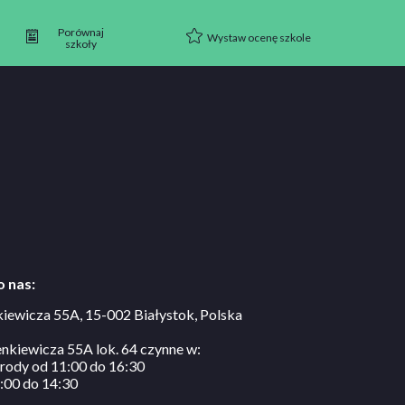
Porównaj
Wystaw ocenę szkole
szkoły
 nas:
kiewicza 55A, 15-002 Białystok, Polska
ienkiewicza 55A lok. 64 czynne w:
 środy od 11:00 do 16:30
1:00 do 14:30