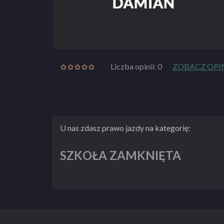
Liczba opinii: 0
ZOBACZ OPI
U nas zdasz prawo jazdy na kategorię:
SZKOŁA ZAMKNIĘTA
ZOBACZ PEŁNY OPIS SZKOŁY