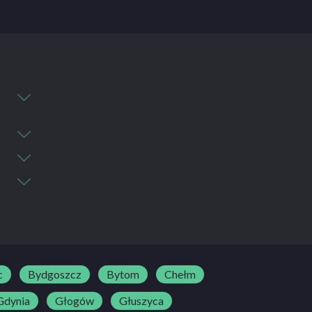
c
Bydgoszcz
Bytom
Chełm
Gdynia
Głogów
Głuszyca