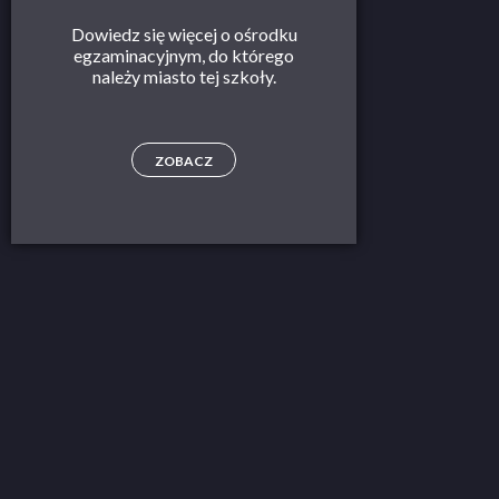
Dowiedz się więcej o ośrodku
egzaminacyjnym, do którego
należy miasto tej szkoły.
ZOBACZ