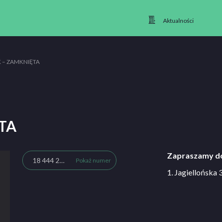
Aktualności
K – ZAMKNIĘTA
TA
Zapraszamy do
18 444 27 74
Pokaż numer
1. Jagiellońska