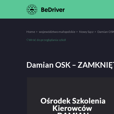
Home
województwo małopolskie
Nowy Sącz
Damian OS
Wróć do przeglądania szkół
Damian OSK – ZAMKNIĘ