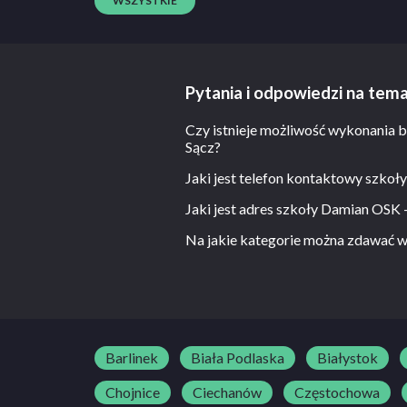
WSZYSTKIE
Pytania i odpowiedzi na t
Czy istnieje możliwość wykonani
Sącz?
Jaki jest telefon kontaktowy sz
Nie, nie ma takiej możliwości.
Jaki jest adres szkoły Damian O
18 444 27 74
Na jakie kategorie można zdawać
Jagiellońska 39 33-300 Nowy Sącz
-
Barlinek
Biała Podlaska
Białystok
Chojnice
Ciechanów
Częstochowa