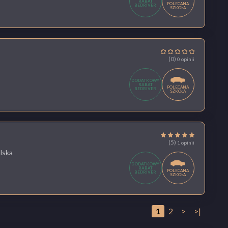
RABAT
POLECANA
BEDRIVER
SZKOŁA
(0)
0 opinii
DODATKOWY
RABAT
POLECANA
BEDRIVER
SZKOŁA
(5)
1 opinii
lska
DODATKOWY
RABAT
POLECANA
BEDRIVER
SZKOŁA
1
2
>
>|