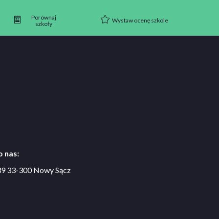
Porównaj
Wystaw ocenę szkole
szkoły
 nas:
 39 33-300 Nowy Sącz