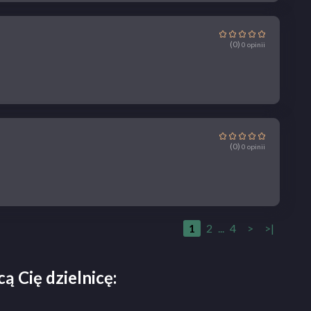
(0)
0 opinii
(0)
0 opinii
1
2
...
4
>
>|
ą Cię dzielnicę: