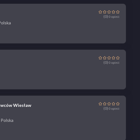
(0)
0 opinii
Polska
(0)
0 opinii
rowców Wiesław
(0)
0 opinii
 Polska