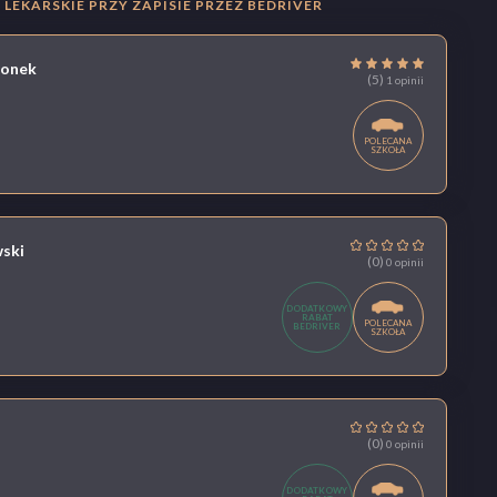
LEKARSKIE PRZY ZAPISIE PRZEZ BEDRIVER
gonek
(5)
1 opinii
POLECANA
SZKOŁA
ski
(0)
0 opinii
DODATKOWY
RABAT
POLECANA
BEDRIVER
SZKOŁA
(0)
0 opinii
DODATKOWY