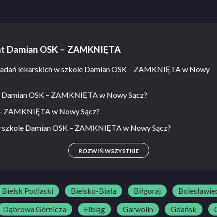
emat Damian OSK – ZAMKNIĘTA
a badań lekarskich w szkole Damian OSK – ZAMKNIĘTA w Nowy
koły Damian OSK – ZAMKNIĘTA w Nowy Sącz?
SK – ZAMKNIĘTA w Nowy Sącz?
 w szkole Damian OSK – ZAMKNIĘTA w Nowy Sącz?
ROZWIŃ WSZYSTKIE
Bielsk Podlaski
Bielsko-Biała
Biłgoraj
Bolesławie
Dąbrowa Górnicza
Elbląg
Garwolin
Gdańsk