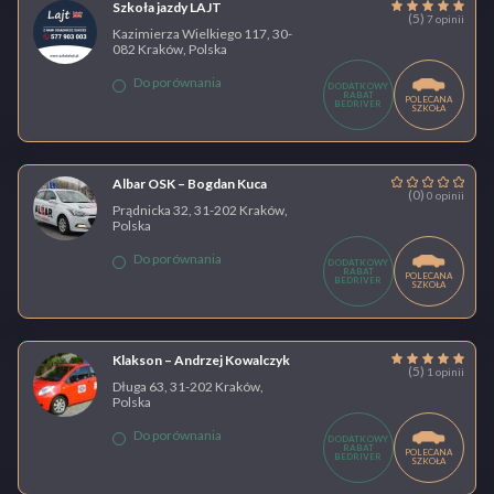
Szkoła jazdy LAJT
(5)
7 opinii
Kazimierza Wielkiego 117, 30-
082 Kraków, Polska
Do porównania
DODATKOWY
RABAT
POLECANA
BEDRIVER
SZKOŁA
Albar OSK – Bogdan Kuca
(0)
0 opinii
Prądnicka 32, 31-202 Kraków,
Polska
Do porównania
DODATKOWY
RABAT
POLECANA
BEDRIVER
SZKOŁA
Klakson – Andrzej Kowalczyk
(5)
1 opinii
Długa 63, 31-202 Kraków,
Polska
Do porównania
DODATKOWY
RABAT
POLECANA
BEDRIVER
SZKOŁA