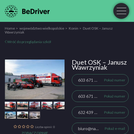
Home
województwo wielkopolskie
Konin
Duet OSK – Janusz
Wawrzyniak
Wróć do przeglądania szkół
Duet OSK – Janusz
Wawrzyniak
603 671 571
Pokaż numer
603 671 576
Pokaż numer
632 439 414
Pokaż numer
Liczba opinii: 0
biuro@naukajazdywawrzyniak.pl
Pokaż e-mail
ZOBACZ OPINIE