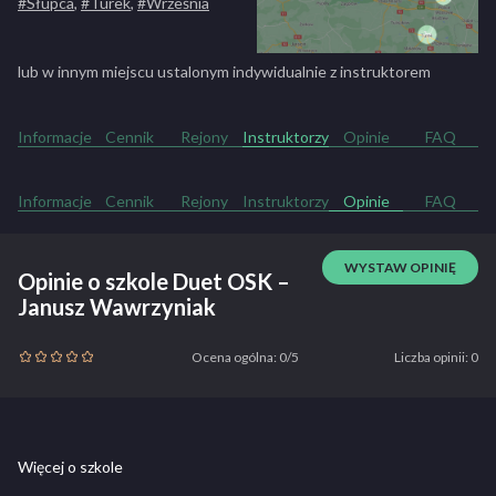
#Słupca
,
#Turek
,
#Września
lub w innym miejscu ustalonym indywidualnie z instruktorem
Informacje
Cennik
Rejony
Instruktorzy
Opinie
FAQ
Informacje
Cennik
Rejony
Instruktorzy
Opinie
FAQ
WYSTAW OPINIĘ
Opinie o szkole Duet OSK –
Janusz Wawrzyniak
Ocena ogólna: 0/5
Liczba opinii: 0
Więcej o szkole