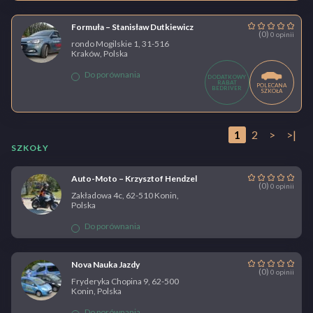
Formuła – Stanisław Dutkiewicz
(0)
0 opinii
rondo Mogilskie 1, 31-516
Kraków, Polska
Do porównania
DODATKOWY
RABAT
POLECANA
BEDRIVER
SZKOŁA
1
2
>
>|
SZKOŁY
Auto-Moto – Krzysztof Hendzel
(0)
0 opinii
Zakładowa 4c, 62-510 Konin,
Polska
Do porównania
Nova Nauka Jazdy
(0)
0 opinii
Fryderyka Chopina 9, 62-500
Konin, Polska
Do porównania