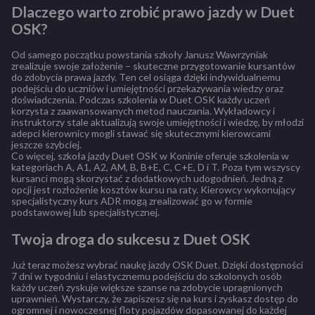
Dlaczego warto zrobić prawo jazdy w Duet
OSK?
Od samego początku powstania szkoły Janusz Wawrzyniak
zrealizuje swoje założenie – skuteczne przygotowanie kursantów
do zdobycia prawa jazdy. Ten cel osiąga dzięki indywidualnemu
podejściu do uczniów i umiejętności przekazywania wiedzy oraz
doświadczenia. Podczas szkolenia w Duet OSK każdy uczeń
korzysta z zaawansowanych metod nauczania. Wykładowcy i
instruktorzy stale aktualizują swoje umiejętności i wiedzę, by młodzi
adepci kierownicy mogli stawać się skutecznymi kierowcami
jeszcze szybciej.
Co więcej, szkoła jazdy Duet OSK w Koninie oferuje szkolenia w
kategoriach A, A1, A2, AM, B, B+E, C, C+E, D i T. Poza tym wszyscy
kursanci mogą skorzystać z dodatkowych udogodnień. Jedną z
opcji jest rozłożenie kosztów kursu na raty. Kierowcy wykonujący
specjalistyczny kurs ADR mogą zrealizować go w formie
podstawowej lub specjalistycznej.
Twoja droga do sukcesu z Duet OSK
Już teraz możesz wybrać naukę jazdy OSK Duet. Dzięki dostępności
7 dni w tygodniu i elastycznemu podejściu do szkolonych osób
każdy uczeń zyskuje większe szanse na zdobycie upragnionych
uprawnień. Wystarczy, że zapiszesz się na kurs i zyskasz dostęp do
ogromnej i nowoczesnej floty pojazdów dopasowanej do każdej