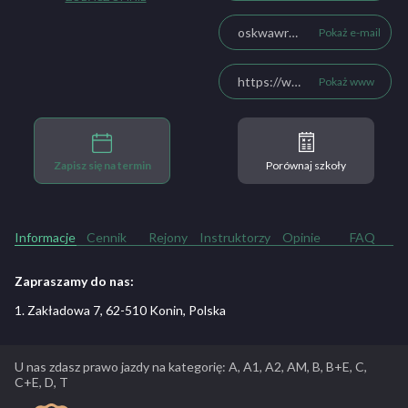
oskwawrzyniak@o2.pl
Pokaż e-mail
https://www.naukajazdywawrzyniak.pl
Pokaż www
Zapisz się na termin
Porównaj szkoły
Informacje
Cennik
Rejony
Instruktorzy
Opinie
FAQ
Zapraszamy do nas:
1. Zakładowa 7, 62-510 Konin, Polska
U nas zdasz prawo jazdy na kategorię: A, A1, A2, AM, B, B+E, C,
C+E, D, T