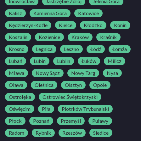
Inowrocław
Jastrzębie Zdrój
Jelenia Góra
Kalisz
Kamienna Góra
Katowice
Kędzierzyn-Koźle
Kielce
Kłodzko
Konin
Koszalin
Kozienice
Kraków
Kraśnik
Krosno
Legnica
Leszno
Łódź
Łomża
Lubań
Lubin
Lublin
Łuków
Milicz
Mława
Nowy Sącz
Nowy Targ
Nysa
Oława
Oleśnica
Olsztyn
Opole
Ostrołęka
Ostrowiec Świętokrzyski
Oświęcim
Piła
Piotrków Trybunalski
Płock
Poznań
Przemyśl
Puławy
Radom
Rybnik
Rzeszów
Siedlce