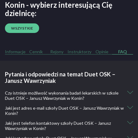
Konin - wybierz interesującą Cię
dzielnicę:
WSZYSTKIE
Informacje
Cennik
Rejony
Instruktorzy
Opinie
FAQ
Pytania i odpowiedzi na temat Duet OSK –
Janusz Wawrzyniak
Czy istnieje możliwość wykonania badań lekarskich w szkole
Duet OSK – Janusz Wawrzyniak w Konin?
Jaki jest adres e-mail szkoły Duet OSK – Janusz Wawrzyniak w
Nie, nie ma takiej możliwości.
Konin?
Jaki jest telefon kontaktowy szkoły Duet OSK – Janusz
biuro@naukajazdywawrzyniak.pl, oskwawrzyniak@o2.pl
Wawrzyniak w Konin?