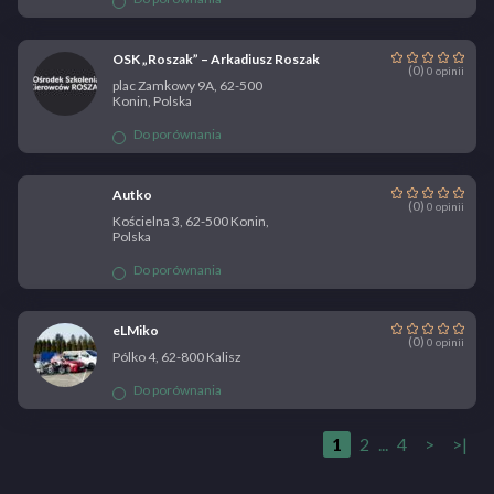
OSK „Roszak” – Arkadiusz Roszak
(0)
0 opinii
plac Zamkowy 9A, 62-500
Konin, Polska
Do porównania
Autko
(0)
0 opinii
Kościelna 3, 62-500 Konin,
Polska
Do porównania
eLMiko
(0)
0 opinii
Pólko 4, 62-800 Kalisz
Do porównania
1
2
...
4
>
>|