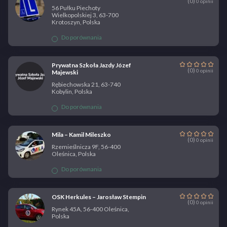
(0)
0 opinii
56 Pułku Piechoty
Wielkopolskiej 3, 63-700
Krotoszyn, Polska
Do porównania
Prywatna Szkoła Jazdy Józef
(0)
0 opinii
Majewski
Rębiechowska 21, 63-740
Kobylin, Polska
Do porównania
Mila – Kamil Mileszko
(0)
0 opinii
Rzemieślnicza 9F, 56-400
Oleśnica, Polska
Do porównania
OSK Herkules – Jarosław Stempin
(0)
0 opinii
Rynek 45A, 56-400 Oleśnica,
Polska