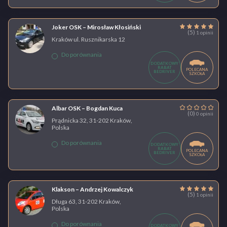
Joker OSK – Mirosław Kłosiński
(5)
1 opinii
Kraków ul. Rusznikarska 12
Do porównania
DODATKOWY
RABAT
POLECANA
BEDRIVER
SZKOŁA
Albar OSK – Bogdan Kuca
(0)
0 opinii
Prądnicka 32, 31-202 Kraków,
Polska
Do porównania
DODATKOWY
RABAT
POLECANA
BEDRIVER
SZKOŁA
Klakson – Andrzej Kowalczyk
(5)
1 opinii
Długa 63, 31-202 Kraków,
Polska
Do porównania
DODATKOWY