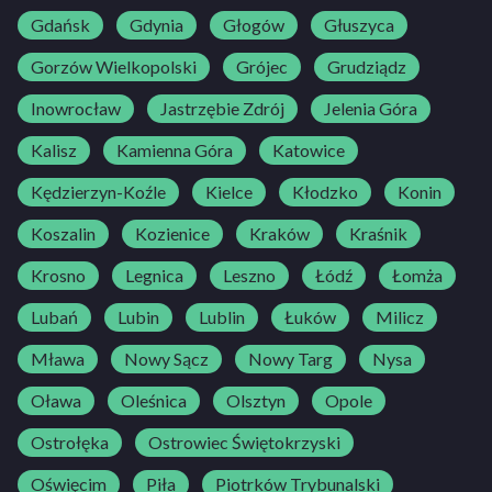
Gdańsk
Gdynia
Głogów
Głuszyca
Gorzów Wielkopolski
Grójec
Grudziądz
Inowrocław
Jastrzębie Zdrój
Jelenia Góra
Kalisz
Kamienna Góra
Katowice
Kędzierzyn-Koźle
Kielce
Kłodzko
Konin
Koszalin
Kozienice
Kraków
Kraśnik
Krosno
Legnica
Leszno
Łódź
Łomża
Lubań
Lubin
Lublin
Łuków
Milicz
Mława
Nowy Sącz
Nowy Targ
Nysa
Oława
Oleśnica
Olsztyn
Opole
Ostrołęka
Ostrowiec Świętokrzyski
Oświęcim
Piła
Piotrków Trybunalski