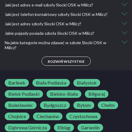
Kurs kat. A1: 1800
Jaki jest adres e-mail szkoły Slocki OSK w Milicz?
Nie, nie ma takiej możliwości.
Jazdy doszkalające: 70
Jaki jest telefon kontaktowy szkoły Slocki OSK w Milicz?
osk.slocki@wp.pl
Jaki jest adres szkoły Slocki OSK w Milicz?
530 801 140, 793 390 354
Jakie pojazdy posiada szkoła Slocki OSK w Milicz?
56-300 Milicz ul. Miodowa 12
Na jakie kategorie można zdawać w szkole Slocki OSK w
Toyota Yaris, Reanult Clio, Yamaha XJ6N, Honda CB 500F, Honda
Milicz?
CBF 250
A, A1, A2, B
ROZWIŃ WSZYSTKIE
Barlinek
Biała Podlaska
Białystok
Bielsk Podlaski
Bielsko-Biała
Biłgoraj
Bolesławiec
Bydgoszcz
Bytom
Chełm
Chojnice
Ciechanów
Częstochowa
Dąbrowa Górnicza
Elbląg
Garwolin