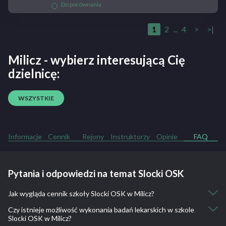
Do porównania
1
2
...
4
>
>|
Milicz - wybierz interesującą Cię
dzielnicę:
WSZYSTKIE
Informacje
Cennik
Rejony
Instruktorzy
Opinie
FAQ
Pytania i odpowiedzi na temat Slocki OSK
Jak wygląda cennik szkoły Slocki OSK w Milicz?
Czy istnieje możliwość wykonania badań lekarskich w szkole
Kurs kat. B: 2600
Slocki OSK w Milicz?
Kurs kat. A, A2: 2200