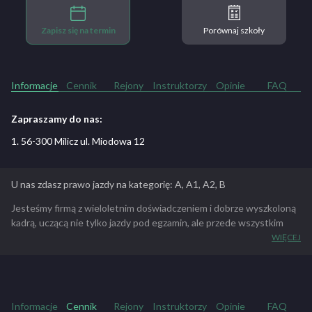
Zapisz się na termin
Porównaj szkoły
Informacje
Cennik
Rejony
Instruktorzy
Opinie
FAQ
Zapraszamy do nas:
1. 56-300 Milicz ul. Miodowa 12
U nas zdasz prawo jazdy na kategorię: A, A1, A2, B
Jesteśmy firmą z wieloletnim doświadczeniem i dobrze wyszkoloną
kadrą, uczącą nie tylko jazdy pod egzamin, ale przede wszystkim
bezpiecznej jazdy w codziennym życiu! Co nas wyróżnia na tle
WIĘCEJ
konkurencji? To jazda na drogach szybkiego ruchu i autostradach
(S5, A4, A8), ciekawe zajęcia praktyczne (możliwość jazd w wybrane
przez siebie rejony Wrocławia a także przydatna nauka jazdy wg
nawigacji) Zajęcia praktyczne odbywają się o różnych porach w
Informacje
Cennik
Rejony
Instruktorzy
Opinie
FAQ
godzinach rannych a także popołudniowych i wieczornych.