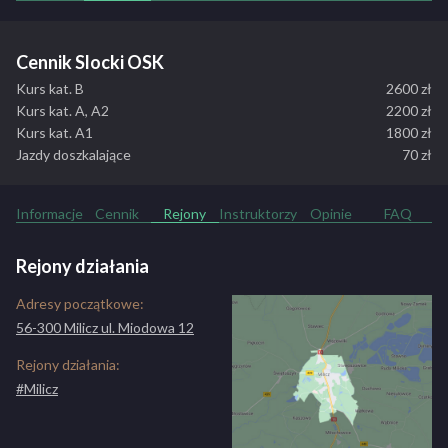
Jeździmy w dni robocze, a także w weekendy. Jako nieliczni dajemy
w cenie możliwość sprawdzenia i doskonalenia swoich umiejętności
Cennik Slocki OSK
przed egzaminem na placu manewrowym WORD Milicz w cenie dla
kursantów którzy odbyli u nas cały kurs. W cenie kursu także jazdy
Kurs kat. B
2600 zł
pokazowe w ruchu miejskim dla kursantów przed egzaminem.
Kurs kat. A, A2
2200 zł
Kurs kat. A1
1800 zł
ZOBACZ PEŁNY OPIS SZKOŁY
Jazdy doszkalające
70 zł
Informacje
Cennik
Rejony
Instruktorzy
Opinie
FAQ
Rejony działania
Adresy początkowe:
56-300 Milicz ul. Miodowa 12
Rejony działania:
#Milicz