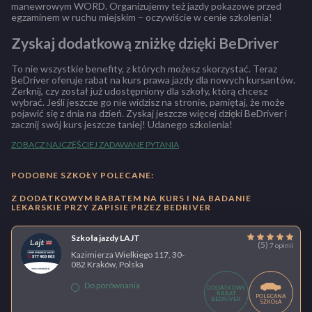
manewrowym WORD. Organizujemy też jazdy pokazowe przed
egzaminem w ruchu miejskim – oczywiście w cenie szkolenia!
Zyskaj dodatkową zniżkę dzięki BeDriver
To nie wszystkie benefity, z których możesz skorzystać. Teraz
BeDriver oferuje rabat na kurs prawa jazdy dla nowych kursantów.
Zerknij, czy został już udostępniony dla szkoły, którą chcesz
wybrać. Jeśli jeszcze go nie widzisz na stronie, pamiętaj, że może
pojawić się z dnia na dzień. Zyskaj jeszcze więcej dzięki BeDriver i
zacznij swój kurs jeszcze taniej! Udanego szkolenia!
ZOBACZ NAJCZĘŚCIEJ ZADAWANE PYTANIA
PODOBNE SZKOŁY POLECANE:
Z DODATKOWYM RABATEM NA KURS I NA BADANIE
LEKARSKIE PRZY ZAPISIE PRZEZ BEDRIVER
Szkoła jazdy LAJT
(5)
7 opinii
Kazimierza Wielkiego 117, 30-
082 Kraków, Polska
Do porównania
DODATKOWY
RABAT
POLECANA
BEDRIVER
SZKOŁA