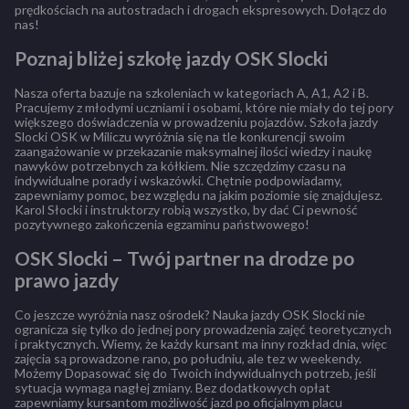
prędkościach na autostradach i drogach ekspresowych. Dołącz do
nas!
Poznaj bliżej szkołę jazdy OSK Slocki
Nasza oferta bazuje na szkoleniach w kategoriach A, A1, A2 i B.
Pracujemy z młodymi uczniami i osobami, które nie miały do tej pory
większego doświadczenia w prowadzeniu pojazdów. Szkoła jazdy
Slocki OSK w Miliczu wyróżnia się na tle konkurencji swoim
zaangażowanie w przekazanie maksymalnej ilości wiedzy i naukę
nawyków potrzebnych za kółkiem. Nie szczędzimy czasu na
indywidualne porady i wskazówki. Chętnie podpowiadamy,
zapewniamy pomoc, bez względu na jakim poziomie się znajdujesz.
Karol Słocki i instruktorzy robią wszystko, by dać Ci pewność
pozytywnego zakończenia egzaminu państwowego!
OSK Slocki – Twój partner na drodze po
prawo jazdy
Co jeszcze wyróżnia nasz ośrodek? Nauka jazdy OSK Slocki nie
ogranicza się tylko do jednej pory prowadzenia zajęć teoretycznych
i praktycznych. Wiemy, że każdy kursant ma inny rozkład dnia, więc
zajęcia są prowadzone rano, po południu, ale tez w weekendy.
Możemy Dopasować się do Twoich indywidualnych potrzeb, jeśli
sytuacja wymaga nagłej zmiany. Bez dodatkowych opłat
zapewniamy kursantom możliwość jazd po oficjalnym placu