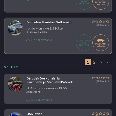
RABAT
POLECANA
BEDRIVER
SZKOŁA
Formuła – Stanisław Dutkiewicz
(0)
0 opinii
rondo Mogilskie 1, 31-516
Kraków, Polska
Do porównania
DODATKOWY
RABAT
POLECANA
BEDRIVER
SZKOŁA
1
2
>
>|
SZKOŁY
Ośrodek Doskonalenia
(0)
0 opinii
Zawodowego Stanisław Paterek
ul. Adama Mickiewicza 19 56-
300 Milicz
Do porównania
OSK Idzior