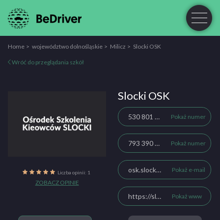
Home
województwo dolnośląskie
Milicz
Slocki OSK
Wróć do przeglądania szkół
Slocki OSK
530 801 140
Pokaż numer
793 390 354
Pokaż numer
osk.slocki@wp.pl
Pokaż e-mail
Liczba opinii: 1
ZOBACZ OPINIE
https://slocki.com.pl/
Pokaż www