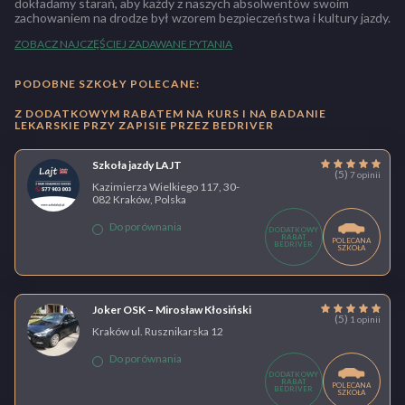
dokładamy starań, aby każdy z naszych absolwentów swoim
zachowaniem na drodze był wzorem bezpieczeństwa i kultury jazdy.
ZOBACZ NAJCZĘŚCIEJ ZADAWANE PYTANIA
PODOBNE SZKOŁY POLECANE:
Z DODATKOWYM RABATEM NA KURS I NA BADANIE
LEKARSKIE PRZY ZAPISIE PRZEZ BEDRIVER
Szkoła jazdy LAJT
(5)
7 opinii
Kazimierza Wielkiego 117, 30-
082 Kraków, Polska
Do porównania
DODATKOWY
RABAT
POLECANA
BEDRIVER
SZKOŁA
Joker OSK – Mirosław Kłosiński
(5)
1 opinii
Kraków ul. Rusznikarska 12
Do porównania
DODATKOWY
RABAT
POLECANA
BEDRIVER
SZKOŁA