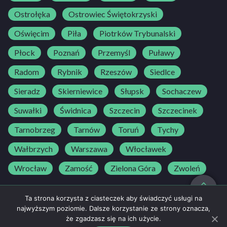
Ostrołęka
Ostrowiec Świętokrzyski
Oświęcim
Piła
Piotrków Trybunalski
Płock
Poznań
Przemyśl
Puławy
Radom
Rybnik
Rzeszów
Siedlce
Sieradz
Skierniewice
Słupsk
Sochaczew
Suwałki
Świdnica
Szczecin
Szczecinek
Tarnobrzeg
Tarnów
Toruń
Tychy
Wałbrzych
Warszawa
Włocławek
Wrocław
Zamość
Zielona Góra
Zwoleń
do góry
Ta strona korzysta z ciasteczek aby świadczyć usługi na
najwyższym poziomie. Dalsze korzystanie ze strony oznacza,
że zgadzasz się na ich użycie.
Regulamin
500 25 30 25
NAPISZ DO NAS