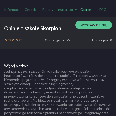
Informacje
Cennik
Rejony
Instruktorzy
Opinie
FAQ
WYSTAW OPINIĘ
Opinie o szkole Skorpion
Ocena ogólna: 0/5
Liczba opinii: 0
Więcej o szkole
Jedną z naszych szczególnych zalet jest wysoki poziom
instruktorów, którzy doskonale rozumieją, iż ten pierwszy raz za
kierownicą pojazdu może - i z reguły wzbudza wiele stresu oraz
skrajnych emocji. Jednakże dzięki ogromnej
cierpliwości,determinacji, indywiualnemu podejściu oraz
doświadczeniu- odnosimy mnóstwo sukcesów podczas
przygotowania kursantów do samodzielnego uczestniczenia w
ruchu drogowym. Na bieżąco śledzimy zmiany w przepisach
dotyczących szkolenia i egzaminowania kandydatów na kierowców,
aby zapewnić naszym kursantom dobre umiejętności potrzebne do
pozytywnego zaliczenia egzaminu państwowego. Pragniemy oraz