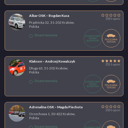
Albar OSK – Bogdan Kuca
(0)
0 opinii
Prądnicka 32, 31-202 Kraków,
Polska
Do porównania
DODATKOWY
RABAT
POLECANA
BEDRIVER
SZKOŁA
Klakson – Andrzej Kowalczyk
(5)
1 opinii
Długa 63, 31-202 Kraków,
Polska
Do porównania
DODATKOWY
RABAT
POLECANA
BEDRIVER
SZKOŁA
Adrenalina OSK – Magda Piechota
(0)
0 opinii
Orzechowa 1, 30-422 Kraków,
Polska
Do porównania
DODATKOWY