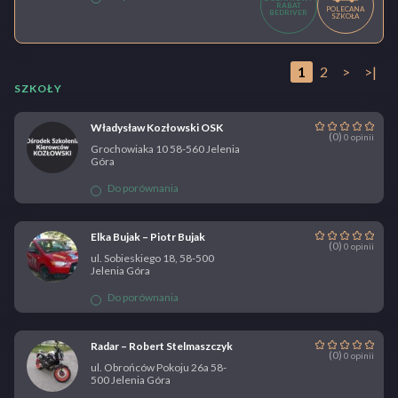
RABAT
POLECANA
BEDRIVER
SZKOŁA
1
2
>
>|
SZKOŁY
Władysław Kozłowski OSK
(0)
0 opinii
Grochowiaka 10 58-560 Jelenia
Góra
Do porównania
Elka Bujak – Piotr Bujak
(0)
0 opinii
ul. Sobieskiego 18, 58-500
Jelenia Góra
Do porównania
Radar – Robert Stelmaszczyk
(0)
0 opinii
ul. Obrońców Pokoju 26a 58-
500 Jelenia Góra