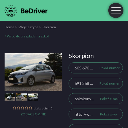
Home
Wojcieszyce
Skorpion
Wróć do przeglądania szkół
Skorpion
605 670 484
Pokaż numer
691 368 008
Pokaż numer
oskskorpion@gmail.com
Pokaż e-mail
Liczba opinii: 0
http://www.oskskorpion.pl/
ZOBACZ OPINIE
Pokaż www