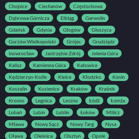
Chojnice
Ciechanów
Częstochowa
Dąbrowa Górnicza
Elbląg
Garwolin
Gdańsk
Gdynia
Głogów
Głuszyca
Gorzów Wielkopolski
Grójec
Grudziądz
Inowrocław
Jastrzębie Zdrój
Jelenia Góra
Kalisz
Kamienna Góra
Katowice
Kędzierzyn-Koźle
Kielce
Kłodzko
Konin
Koszalin
Kozienice
Kraków
Kraśnik
Krosno
Legnica
Leszno
Łódź
Łomża
Lubań
Lubin
Lublin
Łuków
Milicz
Mława
Nowy Sącz
Nowy Targ
Nysa
Oława
Oleśnica
Olsztyn
Opole