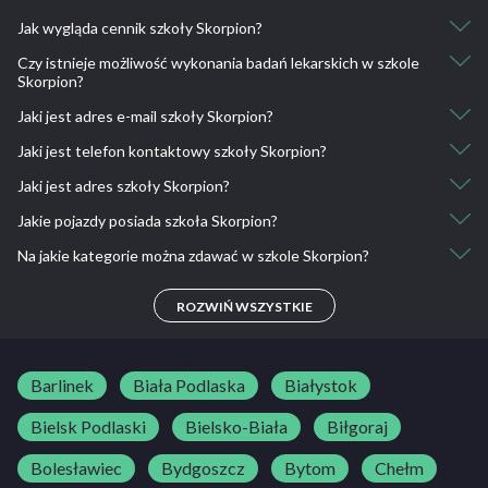
Jak wygląda cennik szkoły Skorpion?
Czy istnieje możliwość wykonania badań lekarskich w szkole
Kurs kat. B: 1800
Skorpion?
Jazdy doszkalające: 60
Jaki jest adres e-mail szkoły Skorpion?
Nie, nie ma takiej możliwości.
Jaki jest telefon kontaktowy szkoły Skorpion?
oskskorpion@gmail.com
Jaki jest adres szkoły Skorpion?
605 670 484, 691 368 008
Jakie pojazdy posiada szkoła Skorpion?
58-560 Wojcieszyce ul. Jaworowa 10
Piechowicki Ośrodek Kultury, ul. Kryształowa 53, 58-573
Na jakie kategorie można zdawać w szkole Skorpion?
Toyota Yaris
Piechowice
B
ROZWIŃ WSZYSTKIE
Barlinek
Biała Podlaska
Białystok
Bielsk Podlaski
Bielsko-Biała
Biłgoraj
Bolesławiec
Bydgoszcz
Bytom
Chełm