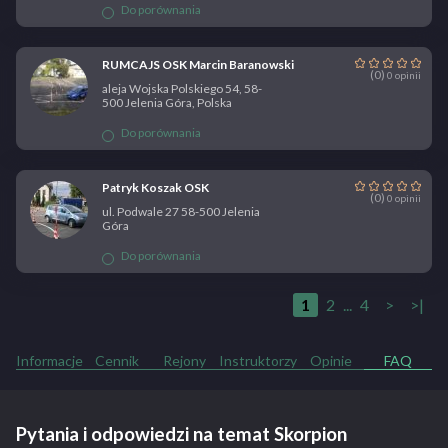
Do porównania
RUMCAJS OSK Marcin Baranowski
(0)
0 opinii
aleja Wojska Polskiego 54, 58-
500 Jelenia Góra, Polska
Do porównania
Patryk Koszak OSK
(0)
0 opinii
ul. Podwale 27 58-500 Jelenia
Góra
Do porównania
1
2
...
4
>
>|
Informacje
Cennik
Rejony
Instruktorzy
Opinie
FAQ
Pytania i odpowiedzi na temat Skorpion