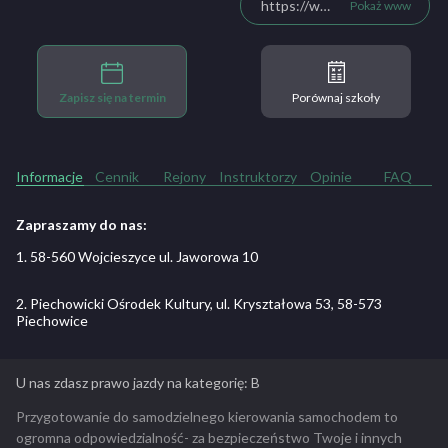
https://www.facebook.com/oskskorpion1996/
Pokaż www
Zapisz się na termin
Porównaj szkoły
Informacje
Cennik
Rejony
Instruktorzy
Opinie
FAQ
Zapraszamy do nas:
1. 58-560 Wojcieszyce ul. Jaworowa 10
2. Piechowicki Ośrodek Kultury, ul. Kryształowa 53, 58-573
Piechowice
U nas zdasz prawo jazdy na kategorię: B
Przygotowanie do samodzielnego kierowania samochodem to
ogromna odpowiedzialność- za bezpieczeństwo Twoje i innych