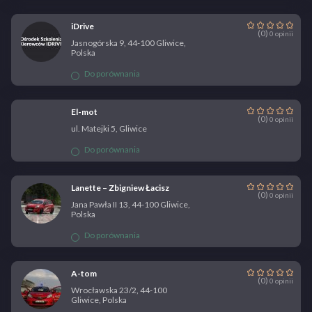
iDrive
(0)
0 opinii
Jasnogórska 9, 44-100 Gliwice,
Polska
Do porównania
El-mot
(0)
0 opinii
ul. Matejki 5, Gliwice
Do porównania
Lanette – Zbigniew Łacisz
(0)
0 opinii
Jana Pawła II 13, 44-100 Gliwice,
Polska
Do porównania
A-tom
(0)
0 opinii
Wrocławska 23/2, 44-100
Gliwice, Polska