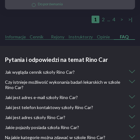
Do porównania
1
2
...
4
>
>|
Informacje
Cennik
Rejony
Instruktorzy
Opinie
FAQ
Pytania i odpowiedzi na temat Rino Car
Jak wygląda cennik szkoły Rino Car?
Czy istnieje możliwość wykonania badań lekarskich w szkole
Kurs kat. B: 1700
Rino Car?
Kurs kat. C, C+E: 2800
Kurs kat. C i C+E: 5000
Jaki jest adres e-mail szkoły Rino Car?
Nie, nie ma takiej możliwości.
Kurs kat. D po B: 4800
Jaki jest telefon kontaktowy szkoły Rino Car?
Kurs kat. D po C: 3800
rino1@interia.eu
Jazdy dodatkowe dla naszych kursantów - kat. B: 50
Jaki jest adres szkoły Rino Car?
32 230 28 03, 515 280 496, 601 999 128
Jazdy dodatkowe dla innych kursantów - kat. B: 60
Jakie pojazdy posiada szkoła Rino Car?
Jazdy dodatkowe dla naszych kursantów - kat. C: 80
44-121 Gliwice, Polska
Jazdy dodatkowe dla innych kursantów - kat. C: 90
Na jakie kategorie można zdawać w szkole Rino Car?
Toyota Yaris, MAN 12.240, Autosan Lider