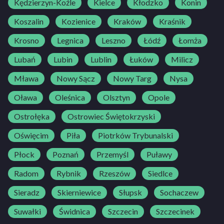
Kędzierzyn-Koźle
Kielce
Kłodzko
Konin
Koszalin
Kozienice
Kraków
Kraśnik
Krosno
Legnica
Leszno
Łódź
Łomża
Lubań
Lubin
Lublin
Łuków
Milicz
Mława
Nowy Sącz
Nowy Targ
Nysa
Oława
Oleśnica
Olsztyn
Opole
Ostrołęka
Ostrowiec Świętokrzyski
Oświęcim
Piła
Piotrków Trybunalski
Płock
Poznań
Przemyśl
Puławy
Radom
Rybnik
Rzeszów
Siedlce
Sieradz
Skierniewice
Słupsk
Sochaczew
Suwałki
Świdnica
Szczecin
Szczecinek