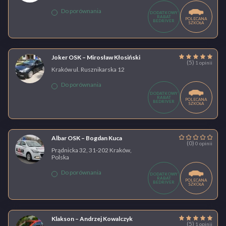
Do porównania
DODATKOWY
RABAT
POLECANA
BEDRIVER
SZKOŁA
Joker OSK – Mirosław Kłosiński
(5)
1 opinii
Kraków ul. Rusznikarska 12
Do porównania
DODATKOWY
RABAT
POLECANA
BEDRIVER
SZKOŁA
Albar OSK – Bogdan Kuca
(0)
0 opinii
Prądnicka 32, 31-202 Kraków,
Polska
Do porównania
DODATKOWY
RABAT
POLECANA
BEDRIVER
SZKOŁA
Klakson – Andrzej Kowalczyk
(5)
1 opinii