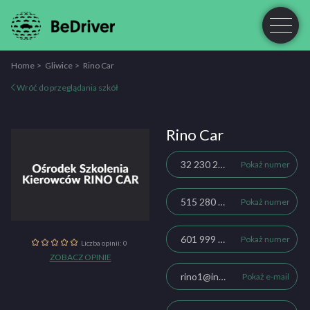
Home
Gliwice
Rino Car
Wróć do przeglądania szkół
Rino Car
32 230 28 03
Pokaż numer
515 280 496
Pokaż numer
601 999 128
Pokaż numer
Liczba opinii: 0
ZOBACZ OPINIE
rino1@interia.eu
Pokaż e-mail