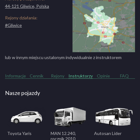
C+E
44-121 Gliwice, Polska
Jazdy dodatkowe dla innych kursantów - kat. C+E
100 zł
Rejony działania:
Jazdy dodatkowe dla naszych kursantów - kat. D
100 zł
#Gliwice
Jazdy dodatkowe dla innych kursantów - kat. D
120 zł
lub w innym miejscu ustalonym indywidualnie z instruktorem
Informacje
Cennik
Rejony
Instruktorzy
Opinie
FAQ
Nasze pojazdy
Toyota Yaris
MAN 12.240,
Autosan Lider
rocznik 2010