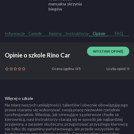
manualna skrzynia
biegów
Informacje
Cennik
Rejony
Instruktorzy
Opinie
FAQ
WYSTAW OPINIĘ
Opinie o szkole Rino Car
Ocena ogólna: 0/5
Liczba opinii: 0
Więcej o szkole
Na miarę naszych umiejętności, talentów i obecnie obowiązującego
prawa staramy się wykonywać swoją pracę niezwykle rzetelnie
i profesjonalnie. Wiedząc, jak stresujące są pierwsze chwile za
kierownicą, nasi instruktorzy starają się w sposób jak najbardziej
przyjemny, a zarazem skuteczny, przygotować przyszłego kierowcę
nie tylko do egzaminu państwowego, ale przede wszystkim do
bezpiecznego prowadzenia pojazdu. Opracowaliśmy specjalne