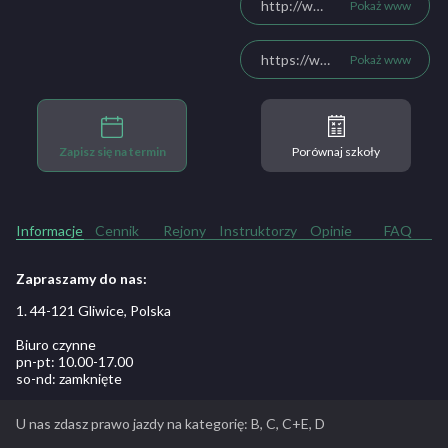
http://www.rinocar.pl
Pokaż www
https://www.facebook.com/RINO-O%C5%9Brodek-Szkolenia-Kierowc%C3%B3w-1536890339909838
Pokaż www
Zapisz się na termin
Porównaj szkoły
Informacje
Cennik
Rejony
Instruktorzy
Opinie
FAQ
Zapraszamy do nas:
1. 44-121 Gliwice, Polska
Biuro czynne
pn-pt: 10.00-17.00
so-nd: zamknięte
U nas zdasz prawo jazdy na kategorię: B, C, C+E, D