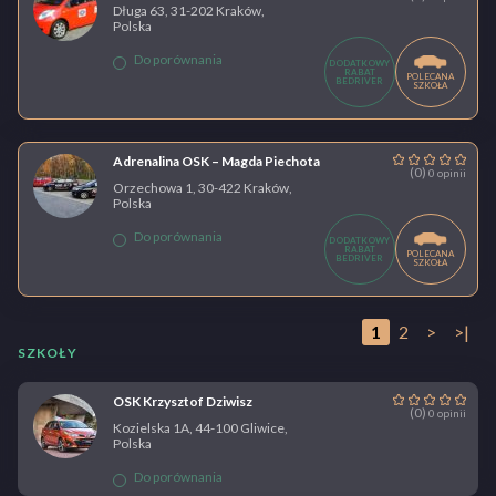
Długa 63, 31-202 Kraków,
Polska
Do porównania
DODATKOWY
RABAT
POLECANA
BEDRIVER
SZKOŁA
Adrenalina OSK – Magda Piechota
(0)
0 opinii
Orzechowa 1, 30-422 Kraków,
Polska
Do porównania
DODATKOWY
RABAT
POLECANA
BEDRIVER
SZKOŁA
1
2
>
>|
SZKOŁY
OSK Krzysztof Dziwisz
(0)
0 opinii
Kozielska 1A, 44-100 Gliwice,
Polska
Do porównania