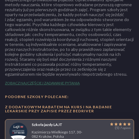
metody nauczania, które stopniowo wdrażane przynoszą ogromne
rezultaty już po pierwszych godzinach zajęć. Program szkoły jest
oparty na przeświadczeniu, że każdy potrafi nauczyć się jeździć
i zdać egzamin, pod warunkiem że ma odpowiednio stworzone do
tego warunki. Psychika każdego człowieka-kierowcy jest
całkowicie różnie skonstruowana, w związku z tym takie elementy
składowe jak: cechy temperamentu, cechy osobowości, czas
reakcji, stopień rozwinięcia koordynacji ruchowej, stopień orientacji
w terenie, są indywidualnie oceniane, analizowane i zapisywane
przez naszych instruktorów, po to aby prawidłowo zaplanować
kolejne godziny szkolenia i położyć maksymalny nacisk na ich
rozwój. Staramy się byś miał doczynienia z różnymi naszymi
instruktorami co pozawala poznać różny temperamenty,
przyzwyczajenia oraz reakcje przez co zetknięcie się z
egzaminatorem nie będzie wywoływało niepotrzebnego stresu.
ZOBACZ NAJCZĘŚCIEJ ZADAWANE PYTANIA
PODOBNE SZKOŁY POLECANE:
Z DODATKOWYM RABATEM NA KURS I NA BADANIE
LEKARSKIE PRZY ZAPISIE PRZEZ BEDRIVER
Szkoła jazdy LAJT
(5)
7 opinii
Kazimierza Wielkiego 117, 30-
082 Kraków, Polska