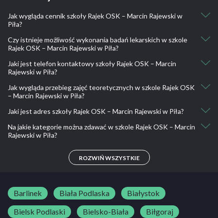
Jak wygląda cennik szkoły Rajek OSK – Marcin Rajewski w
Piła?
Czy istnieje możliwość wykonania badań lekarskich w szkole
Kurs kat. AM: 750
Rajek OSK – Marcin Rajewski w Piła?
Kurs kat. A1: 1300
Kurs kat. A2: 1400
Jaki jest telefon kontaktowy szkoły Rajek OSK – Marcin
Nie, nie ma takiej możliwości.
Kurs kat. A: 1450
Rajewski w Piła?
Kurs kat. B: 1800
Jak wygląda przebieg zajęć teoretycznych w szkole Rajek OSK
602 394 830
Kurs kat. B+E: 1200
– Marcin Rajewski w Piła?
Kurs kat. C, C+E: 2200
Jazdy dodatkowe: 60
Jaki jest adres szkoły Rajek OSK – Marcin Rajewski w Piła?
Nauka teorii - zasad drogowych, poruszania się po drogach. Zdanie
egzaminu teoretycznego.
Na jakie kategorie można zdawać w szkole Rajek OSK – Marcin
Światowida 1, 64-920 Piła, Polska
Rajewski w Piła?
A, A1, A2, AM, B, B+E, C, C+E, D
ROZWIŃ WSZYSTKIE
Barlinek
Biała Podlaska
Białystok
Bielsk Podlaski
Bielsko-Biała
Biłgoraj