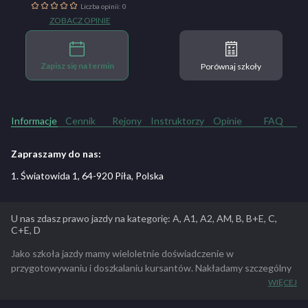
Liczba opinii: 0
ZOBACZ OPINIE
Zapisz się na termin
Porównaj szkoły
Informacje
Cennik
Rejony
Instruktorzy
Opinie
FAQ
Zapraszamy do nas:
1. Światowida 1, 64-920 Piła, Polska
U nas zdasz prawo jazdy na kategorię: A, A1, A2, AM, B, B+E, C,
C+E, D
Jako szkoła jazdy mamy wieloletnie doświadczenie w
przygotowywaniu i doszkalaniu kursantów. Nakładamy szczególny
nacisk na uczenie zasad ruchu drogowego i pełną kontrolę nad
WIĘCEJ
pojazdem, dzięki czemu naszym podopiecznym łatwiej przychodzi