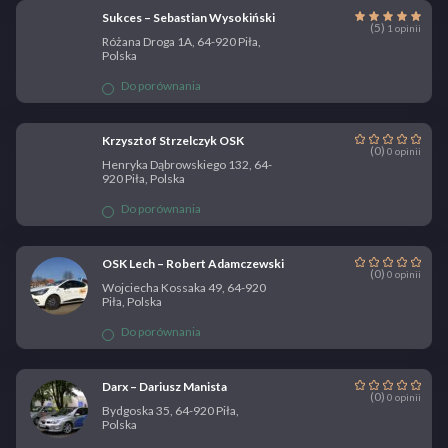
Sukces – Sebastian Wysokiński
(5)
1 opinii
Różana Droga 1A, 64-920 Piła,
Polska
Do porównania
Krzysztof Strzelczyk OSK
(0)
0 opinii
Henryka Dąbrowskiego 132, 64-
920 Piła, Polska
Do porównania
OSK Lech – Robert Adamczewski
(0)
0 opinii
Wojciecha Kossaka 49, 64-920
Piła, Polska
Do porównania
Darx – Dariusz Manista
(0)
0 opinii
Bydgoska 35, 64-920 Piła,
Polska