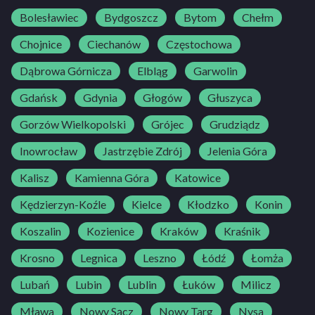
Bolesławiec
Bydgoszcz
Bytom
Chełm
Chojnice
Ciechanów
Częstochowa
Dąbrowa Górnicza
Elbląg
Garwolin
Gdańsk
Gdynia
Głogów
Głuszyca
Gorzów Wielkopolski
Grójec
Grudziądz
Inowrocław
Jastrzębie Zdrój
Jelenia Góra
Kalisz
Kamienna Góra
Katowice
Kędzierzyn-Koźle
Kielce
Kłodzko
Konin
Koszalin
Kozienice
Kraków
Kraśnik
Krosno
Legnica
Leszno
Łódź
Łomża
Lubań
Lubin
Lublin
Łuków
Milicz
Mława
Nowy Sącz
Nowy Targ
Nysa