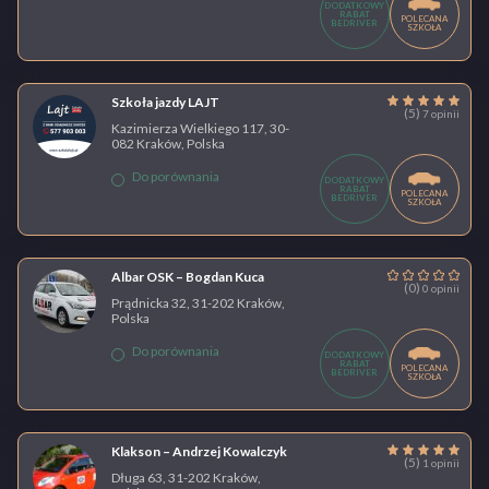
DODATKOWY
RABAT
POLECANA
BEDRIVER
SZKOŁA
Szkoła jazdy LAJT
(5)
7 opinii
Kazimierza Wielkiego 117, 30-
082 Kraków, Polska
Do porównania
DODATKOWY
RABAT
POLECANA
BEDRIVER
SZKOŁA
Albar OSK – Bogdan Kuca
(0)
0 opinii
Prądnicka 32, 31-202 Kraków,
Polska
Do porównania
DODATKOWY
RABAT
POLECANA
BEDRIVER
SZKOŁA
Klakson – Andrzej Kowalczyk
(5)
1 opinii
Długa 63, 31-202 Kraków,