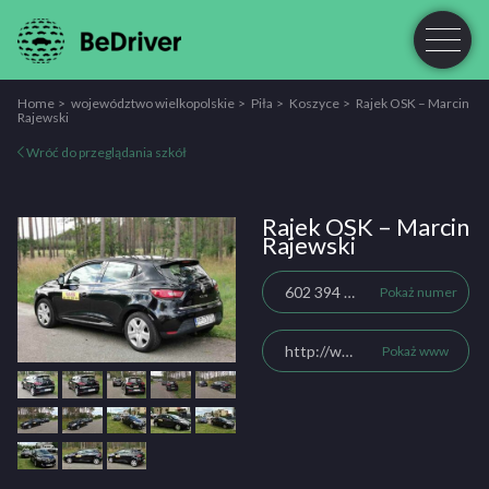
Home
województwo wielkopolskie
Piła
Koszyce
Rajek OSK – Marcin
Rajewski
Wróć do przeglądania szkół
Rajek OSK – Marcin
Rajewski
602 394 830
Pokaż numer
http://www.rajek-pila.pl
Pokaż www