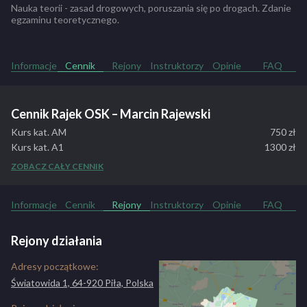
zdawanie egzaminów na prawo jazdy.
Nauka teorii - zasad drogowych, poruszania się po drogach. Zdanie
Posiadamy wykwalifikowaną załogę, która z pewnością nauczy
egzaminu teoretycznego.
zdających zasad obowiązujących podczas jazdy, zasad
bezpieczeństwa i wszelkich innych informacji pomocnych podczas
zdawania egzaminów
Informacje
Cennik
Rejony
Instruktorzy
Opinie
FAQ
ZOBACZ PEŁNY OPIS SZKOŁY
Cennik Rajek OSK – Marcin Rajewski
Kurs kat. AM
750 zł
Kurs kat. A1
1300 zł
Kurs kat. A2
1400 zł
ZOBACZ CAŁY CENNIK
Kurs kat. A
1450 zł
Kurs kat. B
1800 zł
Informacje
Cennik
Rejony
Instruktorzy
Opinie
FAQ
Kurs kat. B+E
1200 zł
Kurs kat. C, C+E
2200 zł
Jazdy dodatkowe
60 zł
Rejony działania
Adresy początkowe:
Światowida 1, 64-920 Piła, Polska