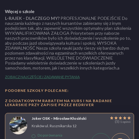
Więcej o szkole
L-RAJEK - DLACZEGO MY?
PROFESJONALNE PODEJŚCIE Do
nauczania każdego z naszych kursantów zabieramy się z inym
podejściem tak, aby zapewnić wszystkim optymalny plan szkolenia
WYKWALIFIKOWANA ZAŁOGA Priorytetem przy naborze
naszych pracowników było ich doświadczenie i wyszkolenie po to,
aby podczas jazd obowiązywała kultura i spokój. WYSOKA
ZDAWALNOŚĆ Nasza szkoła nauki jazdy cieszy się bardzo dużym
poziomem zdawalności na egzaminach wszelkich oferowanych
przez nas klasyfikacji. WIELOLETNIE DOŚWIADCZENIE
Posiadamy wieloletnie doświadczenie w szkoleniach jazdy
samochodem, motorem, jak i wszelkich innych kategoriach.a
ZOBACZ NAJCZĘŚCIEJ ZADAWANE PYTANIA
PODOBNE SZKOŁY POLECANE:
Z DODATKOWYM RABATEM NA KURS I NA BADANIE
LEKARSKIE PRZY ZAPISIE PRZEZ BEDRIVER
Joker OSK – Mirosław Kłosiński
(5)
1 opinii
Kraków ul. Rusznikarska 12
Do porównania