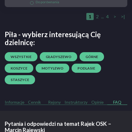
Do porównania
1
2
...
4
>
>|
Piła - wybierz interesującą Cię
dzielnicę:
WSZYSTKIE
GŁADYSZEWO
GÓRNE
KOSZYCE
MOTYLEWO
PODLASIE
STASZYCE
Informacje
Cennik
Rejony
Instruktorzy
Opinie
FAQ
Pytania i odpowiedzi na temat Rajek OSK –
Marcin Rajewski