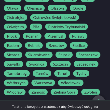
Oława
Oleśnica
Olsztyn
Opole
Ostrołęka
Ostrowiec Świętokrzyski
Oświęcim
Piła
Piotrków Trybunalski
Płock
Poznań
Przemyśl
Puławy
Radom
Rybnik
Rzeszów
Siedlce
Sieradz
Skierniewice
Słupsk
Sochaczew
Suwałki
Świdnica
Szczecin
Szczecinek
Tarnobrzeg
Tarnów
Toruń
Tychy
Wałbrzych
Warszawa
Włocławek
Wrocław
Zamość
Zielona Góra
Zwoleń
do góry
Ta strona korzysta z ciasteczek aby świadczyć usługi na