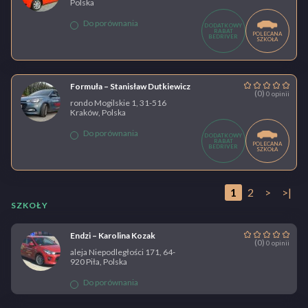
Polska
Do porównania
DODATKOWY
RABAT
POLECANA
BEDRIVER
SZKOŁA
Formuła – Stanisław Dutkiewicz
(0)
0 opinii
rondo Mogilskie 1, 31-516
Kraków, Polska
Do porównania
DODATKOWY
RABAT
POLECANA
BEDRIVER
SZKOŁA
1
2
>
>|
SZKOŁY
Endzi – Karolina Kozak
(0)
0 opinii
aleja Niepodległości 171, 64-
920 Piła, Polska
Do porównania