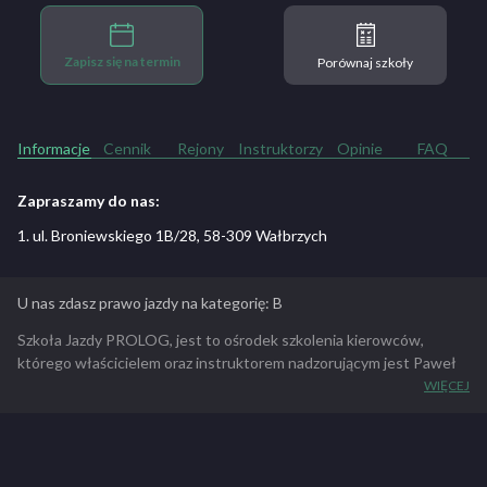
Zapisz się na termin
Porównaj szkoły
Informacje
Cennik
Rejony
Instruktorzy
Opinie
FAQ
Zapraszamy do nas:
1. ul. Broniewskiego 1B/28, 58-309 Wałbrzych
U nas zdasz prawo jazdy na kategorię: B
Szkoła Jazdy PROLOG, jest to ośrodek szkolenia kierowców,
którego właścicielem oraz instruktorem nadzorującym jest Paweł
Kmita – licencjonowany kierowca rajdowy. W związku z tym,
WIĘCEJ
priorytetem dla nas jest poprawne „ułożenie” początkującego
kierowcy pod kątem techniki kierowania pojazdem. Uczymy
prawidłowego kręcenia kierownicą, prawidłowego sposobu
hamowania, czy zmiany biegów. Pracujemy nad odpowiednią