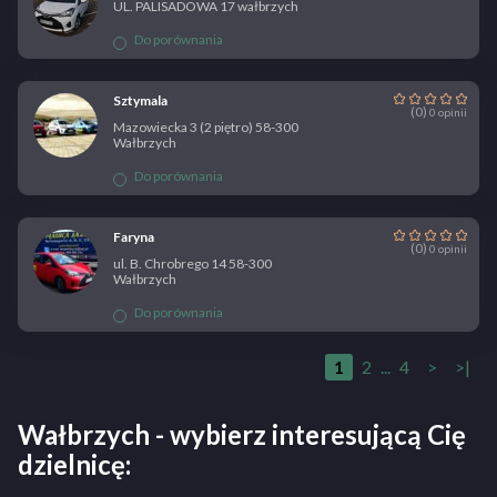
UL. PALISADOWA 17 wałbrzych
Do porównania
Sztymala
(0)
0 opinii
Mazowiecka 3 (2 piętro) 58-300
Wałbrzych
Do porównania
Faryna
(0)
0 opinii
ul. B. Chrobrego 14 58-300
Wałbrzych
Do porównania
1
2
...
4
>
>|
Wałbrzych - wybierz interesującą Cię
dzielnicę: