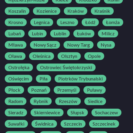
Koszalin
Kozienice
Kraków
Kraśnik
Krosno
Legnica
Leszno
Łódź
Łomża
Lubań
Lubin
Lublin
Łuków
Milicz
Mława
Nowy Sącz
Nowy Targ
Nysa
Oława
Oleśnica
Olsztyn
Opole
Ostrołęka
Ostrowiec Świętokrzyski
Oświęcim
Piła
Piotrków Trybunalski
Płock
Poznań
Przemyśl
Puławy
Radom
Rybnik
Rzeszów
Siedlce
Sieradz
Skierniewice
Słupsk
Sochaczew
Suwałki
Świdnica
Szczecin
Szczecinek