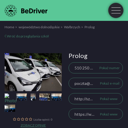
Home
województwo dolnośląskie
Wałbrzych
Prolog
Wróć do przeglądania szkół
Prolog
510 250 796
Pokaż numer
poczta@szkolaprolog.pl
Pokaż e-mail
http://szkolaprolog.pl/
Pokaż www
https://www.facebook.com/szkolaprolog/
Pokaż www
Liczba opinii: 0
ZOBACZ OPINIE