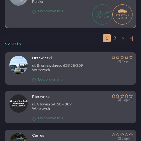
Polska
Do porównania
DODATKOWY
RABAT
POLECANA
BEDRIVER
SZKOŁA
1
2
>
>|
SZKOŁY
Drzewiecki
(0)
0 opinii
ul. Broniewskiego 65B 58-309
Wałbrzych
Do porównania
Pierzynka
(0)
0 opinii
ul. Główna 5A, 58 – 309
Wałbrzych
Do porównania
Carrus
(0)
0 opinii