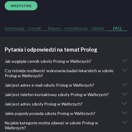
WSZYSTKIE
Informacje
Cennik
Rejony
Instruktorzy
Opinie
FAQ
Pytania i odpowiedzi na temat Prolog
Jak wygląda cennik szkoły Prolog w Wałbrzych?
Czy istnieje możliwość wykonania badań lekarskich w szkole
Kurs kat. B: 2100
Prolog w Wałbrzych?
Jazdy doszkalające kat. B: 70
Jaki jest adres e-mail szkoły Prolog w Wałbrzych?
Nie, nie ma takiej możliwości.
Jaki jest telefon kontaktowy szkoły Prolog w Wałbrzych?
poczta@szkolaprolog.pl
Jaki jest adres szkoły Prolog w Wałbrzych?
510 250 796
Jakie pojazdy posiada szkoła Prolog w Wałbrzych?
ul. Broniewskiego 1B/28, 58-309 Wałbrzych
Na jakie kategorie można zdawać w szkole Prolog w
Toyota Yaris
Wałbrzych?