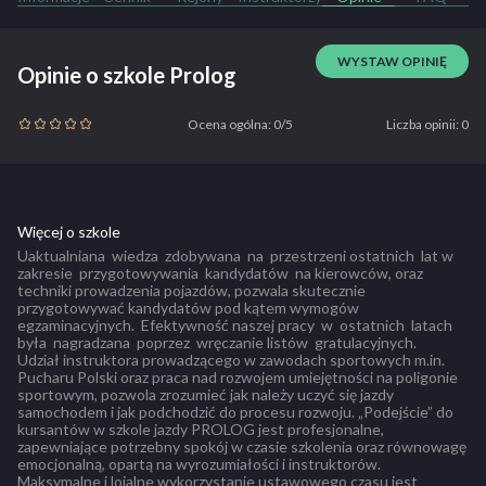
WYSTAW OPINIĘ
Opinie o szkole Prolog
Ocena ogólna: 0/5
Liczba opinii: 0
Więcej o szkole
Uaktualniana wiedza zdobywana na przestrzeni ostatnich lat w
zakresie przygotowywania kandydatów na kierowców, oraz
techniki prowadzenia pojazdów, pozwala skutecznie
przygotowywać kandydatów pod kątem wymogów
egzaminacyjnych. Efektywność naszej pracy w ostatnich latach
była nagradzana poprzez wręczanie listów gratulacyjnych.
Udział instruktora prowadzącego w zawodach sportowych m.in.
Pucharu Polski oraz praca nad rozwojem umiejętności na poligonie
sportowym, pozwola zrozumieć jak należy uczyć się jazdy
samochodem i jak podchodzić do procesu rozwoju. „Podejście” do
kursantów w szkole jazdy PROLOG jest profesjonalne,
zapewniające potrzebny spokój w czasie szkolenia oraz równowagę
emocjonalną, opartą na wyrozumiałości i instruktorów.
Maksymalne i lojalne wykorzystanie ustawowego czasu jest