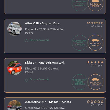
DODATKOWY
RABAT
POLECANA
BEDRIVER
SZKOŁA
Albar OSK – Bogdan Kuca
(0)
0 opinii
Prądnicka 32, 31-202 Kraków,
Polska
Do porównania
DODATKOWY
RABAT
POLECANA
BEDRIVER
SZKOŁA
Klakson – Andrzej Kowalczyk
(5)
1 opinii
Długa 63, 31-202 Kraków,
Polska
Do porównania
DODATKOWY
RABAT
POLECANA
BEDRIVER
SZKOŁA
Adrenalina OSK – Magda Piechota
(0)
0 opinii
Orzechowa 1, 30-422 Kraków,