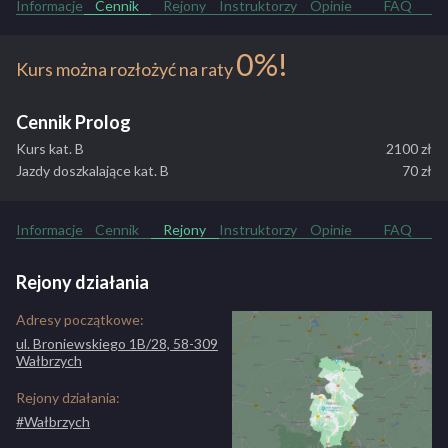
Informacje
Cennik
Rejony
Instruktorzy
Opinie
FAQ
dynamiką oraz staramy się zapobiegać powstawaniu złych
nawyków, takich jak popularny „ręczniczek na kierownicy”,
hamowanie na wciśniętym sprzęgle, czy zbyt wolna jazda na
0%!
Kurs można rozłożyć na raty
drogach o dużym natężeniu ruchu. Posiadamy najnowsze modele
Toyoty Yaris, spójne z pojazdami WORD.
Cennik Prolog
ZOBACZ PEŁNY OPIS SZKOŁY
Kurs kat. B
2100 zł
Jazdy doszkalające kat. B
70 zł
Informacje
Cennik
Rejony
Instruktorzy
Opinie
FAQ
Rejony działania
Adresy początkowe:
ul. Broniewskiego 1B/28, 58-309
Wałbrzych
Rejony działania:
#Wałbrzych