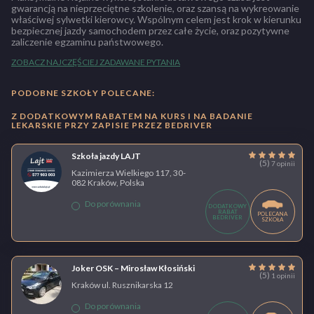
gwarancją na nieprzeciętne szkolenie, oraz szansą na wykreowanie
właściwej sylwetki kierowcy. Wspólnym celem jest krok w kierunku
bezpiecznej jazdy samochodem przez całe życie, oraz pozytywne
zaliczenie egzaminu państwowego.
ZOBACZ NAJCZĘŚCIEJ ZADAWANE PYTANIA
PODOBNE SZKOŁY POLECANE:
Z DODATKOWYM RABATEM NA KURS I NA BADANIE
LEKARSKIE PRZY ZAPISIE PRZEZ BEDRIVER
Szkoła jazdy LAJT
(5)
7 opinii
Kazimierza Wielkiego 117, 30-
082 Kraków, Polska
Do porównania
DODATKOWY
RABAT
POLECANA
BEDRIVER
SZKOŁA
Joker OSK – Mirosław Kłosiński
(5)
1 opinii
Kraków ul. Rusznikarska 12
Do porównania