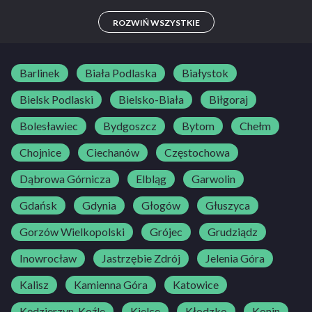
B
ROZWIŃ WSZYSTKIE
Barlinek
Biała Podlaska
Białystok
Bielsk Podlaski
Bielsko-Biała
Biłgoraj
Bolesławiec
Bydgoszcz
Bytom
Chełm
Chojnice
Ciechanów
Częstochowa
Dąbrowa Górnicza
Elbląg
Garwolin
Gdańsk
Gdynia
Głogów
Głuszyca
Gorzów Wielkopolski
Grójec
Grudziądz
Inowrocław
Jastrzębie Zdrój
Jelenia Góra
Kalisz
Kamienna Góra
Katowice
Kędzierzyn-Koźle
Kielce
Kłodzko
Konin